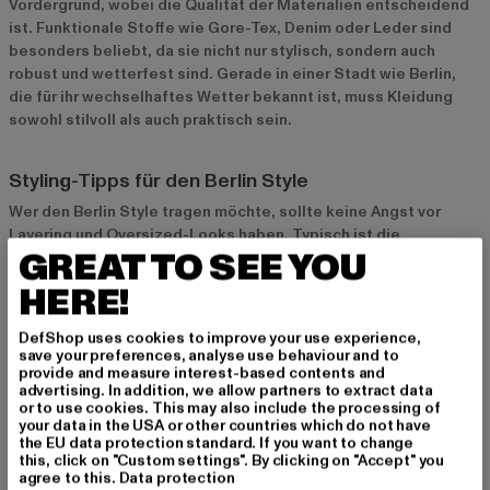
Vordergrund, wobei die Qualität der Materialien entscheidend
ist. Funktionale Stoffe wie Gore-Tex, Denim oder Leder sind
besonders beliebt, da sie nicht nur stylisch, sondern auch
robust und wetterfest sind. Gerade in einer Stadt wie Berlin,
die für ihr wechselhaftes Wetter bekannt ist, muss Kleidung
sowohl stilvoll als auch praktisch sein.
Styling-Tipps für den Berlin Style
Wer den Berlin Style tragen möchte, sollte keine Angst vor
Layering und Oversized-Looks haben. Typisch ist die
GREAT TO SEE YOU
Kombination aus lässigen Basics mit auffälligen Accessoires
wie Bauchtaschen oder Caps. Ein weiteres Merkmal ist die
HERE!
Mischung aus elegant und casual – zum Beispiel eine schicke
Jacke kombiniert mit einem lässigen Hoodie und Sneakers. Die
DefShop uses cookies to improve your use experience,
richtige Kombination von Materialien wie Leder, Denim und
save your preferences, analyse use behaviour and to
Baumwolle gibt dem Look die typische Berliner Attitüde.
provide and measure interest-based contents and
advertising. In addition, we allow partners to extract data
or to use cookies. This may also include the processing of
your data in the USA or other countries which do not have
Aktuelle Trends im Berlin Style
the EU data protection standard. If you want to change
this, click on "Custom settings". By clicking on "Accept" you
Utility-Wear und Tech-Wear
agree to this.
Data protection