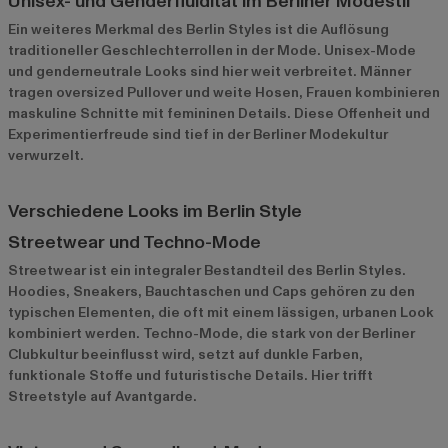
Unisex- und Genderfluidität im Berliner Modestil
Ein weiteres Merkmal des Berlin Styles ist die Auflösung
traditioneller Geschlechterrollen in der Mode. Unisex-Mode
und genderneutrale Looks sind hier weit verbreitet. Männer
tragen oversized Pullover und weite Hosen, Frauen kombinieren
maskuline Schnitte mit femininen Details. Diese Offenheit und
Experimentierfreude sind tief in der Berliner Modekultur
verwurzelt.
Verschiedene Looks im Berlin Style
Streetwear und Techno-Mode
Streetwear ist ein integraler Bestandteil des Berlin Styles.
Hoodies, Sneakers, Bauchtaschen und Caps gehören zu den
typischen Elementen, die oft mit einem lässigen, urbanen Look
kombiniert werden. Techno-Mode, die stark von der Berliner
Clubkultur beeinflusst wird, setzt auf dunkle Farben,
funktionale Stoffe und futuristische Details. Hier trifft
Streetstyle auf Avantgarde.