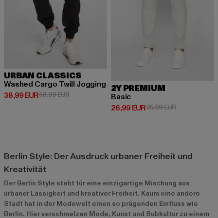
URBAN CLASSICS
Washed Cargo Twill Jogging
2Y PREMIUM
Derzeitiger Preis: 38,99 EUR
Aktionspreis: 59,99 EUR
38,99 EUR
59,99 EUR
Basic
Derzeitiger Preis: 26,99 EUR
Aktionspreis:
26,99 EUR
35,99 EUR
Berlin Style: Der Ausdruck urbaner Freiheit und
Kreativität
Der Berlin Style steht für eine einzigartige Mischung aus
urbaner Lässigkeit und kreativer Freiheit. Kaum eine andere
Stadt hat in der Modewelt einen so prägenden Einfluss wie
Berlin. Hier verschmelzen Mode, Kunst und Subkultur zu einem