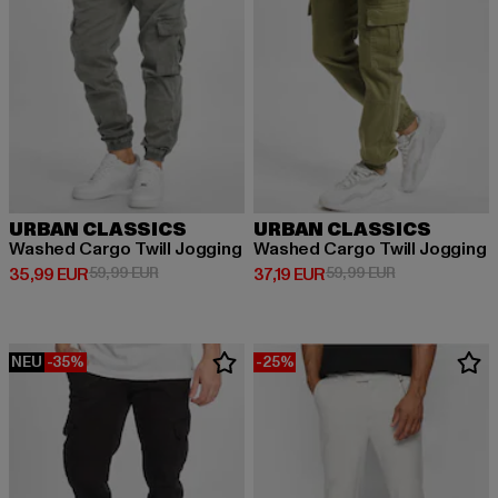
URBAN CLASSICS
URBAN CLASSICS
Washed Cargo Twill Jogging
Washed Cargo Twill Jogging
Derzeitiger Preis: 35,99 EUR
Aktionspreis: 59,99 EUR
Derzeitiger Preis: 37,19 EUR
Aktionspreis: 
35,99 EUR
59,99 EUR
37,19 EUR
59,99 EUR
NEU
-35%
-25%