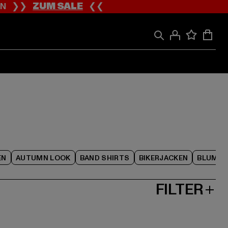
ION ❯❯
ZUM SALE
❮❮
EN
AUTUMN LOOK
BAND SHIRTS
BIKERJACKEN
BLUME
FILTER