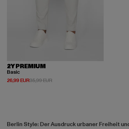
2Y PREMIUM
Basic
Derzeitiger Preis: 26,99 EUR
Aktionspreis: 35,99 EUR
26,99 EUR
35,99 EUR
Berlin Style: Der Ausdruck urbaner Freiheit und