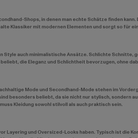
condhand-Shops, in denen man echte Schätze finden kann. Die
 alte Klassiker mit modernen Elementen und sorgt so für ein
in Style auch minimalistische Ansätze. Schlichte Schnitte,
n beliebt, die Eleganz und Schlichtheit bevorzugen, ohne da
e. Nachhaltige Mode und Secondhand-Mode stehen im Vorderg
ind besonders beliebt, da sie nicht nur stylisch, sondern a
 muss Kleidung sowohl stilvoll als auch praktisch sein.
vor Layering und Oversized-Looks haben. Typisch ist die Kom