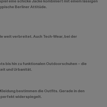
piel eine schicke Jacke kombiniert mit einem lässigen
ypische Berliner Attitüde.
yle weit verbreitet. Auch Tech-Wear, bei der
ots bis hin zu funktionalen Outdoorschuhen – die
eit und Urbanität.
e Kleidung bestimmen die Outfits. Gerade in den
 perfekt widerspiegelt.