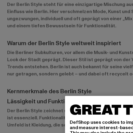
Der Berlin Style steht für eine einzigartige Mischung a
Einfluss wie Berlin. Hier verschmelzen Mode, Kunst und S
ungezwungen, individuell und oft geprägt von einer „Mix
und einem tiefen Bewusstsein für Funktionalität.
Warum der Berlin Style weltweit inspiriert
Die Berliner Subkulturen, vor allem die Musik- und Kuns
Look der Stadt geprägt. Dieser Stil ist geprägt von der
Trends entstehen. Berlin ist auch bekannt für seine vie
nur getragen, sondern gelebt – und dabei oft recycelt
Kernmerkmale des Berlin Style
Lässigkeit und Funktionalität im Alltag
GREAT T
Der Berlin Style zeichnet sich durch eine entspannte, 
ist essenziell. Funktionalität spielt dabei eine große R
DefShop uses cookies to imp
Umfeld ist Kleidung, die sowohl stylisch als auch bequem
and measure interest-based c
This may also include the pr