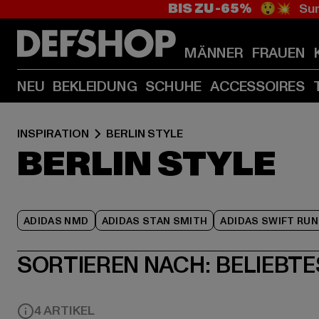
BIS ZU -65%
😲💥 Sum
MÄNNER
FRAUEN
NEU
BEKLEIDUNG
SCHUHE
ACCESSOIRES
INSPIRATION
BERLIN STYLE
BERLIN STYLE
ADIDAS NMD
ADIDAS STAN SMITH
ADIDAS SWIFT RUN
SORTIEREN NACH:
BELIEBTE
4 ARTIKEL