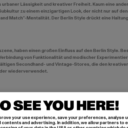
us urbaner Lässigkeit und kreativer Freiheit. Kaum eine and
ubkultur zu einem einzigartigen Look, der nicht nur auf den S
 and Match“-Mentalität. Der Berlin Style drückt eine Haltun
tszene, haben einen großen Einfluss auf den Berlin Style. 
 Verbindung von Funktionalität und modischer Experimentierf
lfältigen Secondhand- und Vintage-Stores, die den kreative
 oder wiederverwendet.
O SEE YOU HERE!
aber dennoch stilvolle Herangehensweise an Mode aus. Beque
olle: Kleidung muss nicht nur gut aussehen, sondern auch pr
rove your use experience, save your preferences, analyse u
 ist, ein Muss.
ontents and advertising. In addition, we allow partners to e
ocessing of your data in the USA or other countries which do 