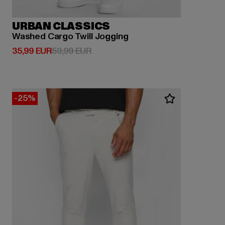
URBAN CLASSICS
Washed Cargo Twill Jogging
Derzeitiger Preis: 35,99 EUR
Aktionspreis: 59,99 EUR
35,99 EUR
59,99 EUR
-25%