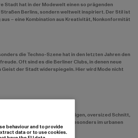
ere Stadt hat in der Modewelt einen so prägenden
traßen Berlins, sondern weltweit inspiriert. Der Stil ist
g aus – eine Kombination aus Kreativität, Nonkonformität
Besonders die Techno-Szene hat in den letzten Jahren den
reude. Oft sind es die Berliner Clubs, in denen neue
n Geist der Stadt widerspiegeln. Hier wird Mode nicht
me Kleidung, oft mit einem lässigen, oversized Schnitt,
aktisch und alltagstauglich sein. Besonders im urbanen
se behaviour and to provide
xtract data or to use cookies.
not have the EU data