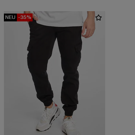
NEU
-35%