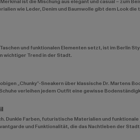
erkmal ist die Mischung aus elegant und casual – zum Beis
rialien wie Leder, Denim und Baumwolle gibt dem Look die t
n Taschen und funktionalen Elementen setzt, ist im Berlin St
n wichtiger Trend in der Stadt.
 klobigen „Chunky“-Sneakern über klassische Dr. Martens Bo
 Schuhe verleihen jedem Outfit eine gewisse Bodenständigk
il
h. Dunkle Farben, futuristische Materialien und funktional
vantgarde und Funktionalität, die das Nachtleben der Stadt