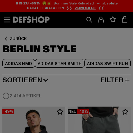
BIS ZU -65%
😲💥 Summer Sale Reloaded — absolute
Zum
Zum
Zum
RABATTESKALATION ❯❯
ZUM SALE
❮❮
Inhalt
Fußzeile
Produktraster
springen
springen
springen
ZURÜCK
BERLIN STYLE
ADIDAS NMD
ADIDAS STAN SMITH
ADIDAS SWIFT RUN
SORTIEREN
FILTER
BELIEBTESTE
2,414 ARTIKEL
-49%
NEU
-40%