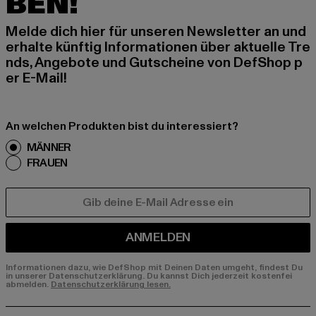
BEN!
Melde dich hier für unseren Newsletter an und
erhalte künftig Informationen über aktuelle Tre
nds, Angebote und Gutscheine von DefShop p
er E-Mail!
An welchen Produkten bist du interessiert?
MÄNNER
FRAUEN
E-MAIL
ANMELDEN
Informationen dazu, wie DefShop mit Deinen Daten umgeht, findest Du
in unserer Datenschutzerklärung. Du kannst Dich jederzeit kostenfei
abmelden.
Datenschutzerklärung lesen.