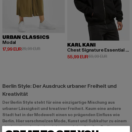
URBAN CLASSICS
Modal
KARL KANI
Derzeitiger Preis: 17,99 EUR
Aktionspreis: 29,99 EUR
17,99 EUR
29,99 EUR
Chest Signature Essential OS
Derzeitiger Preis: 55,99 EUR
Aktionspreis:
55,99 EUR
69,99 EUR
Berlin Style: Der Ausdruck urbaner Freiheit und
Kreativität
Der Berlin Style steht für eine einzigartige Mischung aus
urbaner Lässigkeit und kreativer Freiheit. Kaum eine andere
Stadt hat in der Modewelt einen so prägenden Einfluss wie
Berlin. Hier verschmelzen Mode, Kunst und Subkultur zu einem
einzigartigen Look, der nicht nur auf den Straßen Berlins,