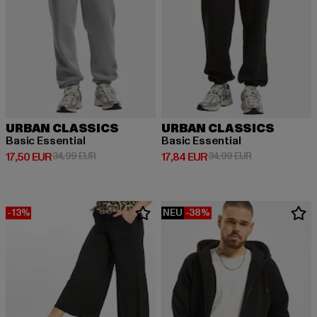
URBAN CLASSICS
URBAN CLASSICS
Basic Essential
Basic Essential
Derzeitiger Preis: 17,50 EUR
Aktionspreis: 34,99 EUR
Derzeitiger Preis: 17,84 EUR
Aktionspreis: 
17,50 EUR
34,99 EUR
17,84 EUR
34,99 EUR
-13%
NEU
-38%