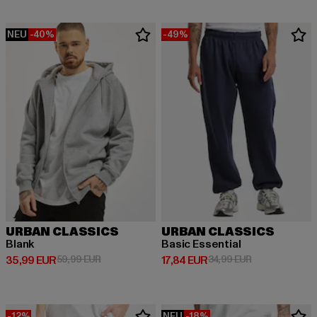
NEU
-40%
-49%
URBAN CLASSICS
URBAN CLASSICS
Blank
Basic Essential
Derzeitiger Preis: 35,99 EUR
Aktionspreis: 59,99 EUR
Derzeitiger Preis: 17,84 EUR
Aktionspreis: 
35,99 EUR
59,99 EUR
17,84 EUR
34,99 EUR
-12%
NEU
-18%