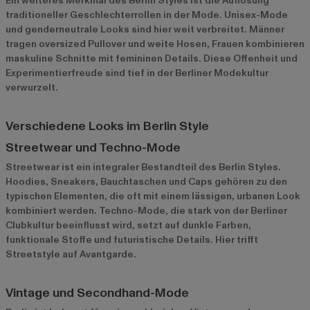
Ein weiteres Merkmal des Berlin Styles ist die Auflösung
traditioneller Geschlechterrollen in der Mode. Unisex-Mode
und genderneutrale Looks sind hier weit verbreitet. Männer
tragen oversized Pullover und weite Hosen, Frauen kombinieren
maskuline Schnitte mit femininen Details. Diese Offenheit und
Experimentierfreude sind tief in der Berliner Modekultur
verwurzelt.
Verschiedene Looks im Berlin Style
Streetwear und Techno-Mode
Streetwear ist ein integraler Bestandteil des Berlin Styles.
Hoodies, Sneakers, Bauchtaschen und Caps gehören zu den
typischen Elementen, die oft mit einem lässigen, urbanen Look
kombiniert werden. Techno-Mode, die stark von der Berliner
Clubkultur beeinflusst wird, setzt auf dunkle Farben,
funktionale Stoffe und futuristische Details. Hier trifft
Streetstyle auf Avantgarde.
Vintage und Secondhand-Mode