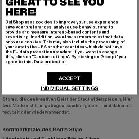
GREAT TO SEE YOU
sondern weltweit inspiriert. Der Stil ist ungezwungen,
individuell und oft geprägt von einer „Mix and Match“-
HERE!
Mentalität. Der Berlin Style drückt eine Haltung aus – eine
Kombination aus Kreativität, Nonkonformität und einem tiefen
DefShop uses cookies to improve your use experience,
save your preferences, analyse use behaviour and to
Bewusstsein für Funktionalität.
provide and measure interest-based contents and
advertising. In addition, we allow partners to extract data
or to use cookies. This may also include the processing of
Warum der Berlin Style weltweit inspiriert
your data in the USA or other countries which do not have
the EU data protection standard. If you want to change
Die Berliner Subkulturen, vor allem die Musik- und Kunstszene,
this, click on "Custom settings". By clicking on "Accept" you
haben einen großen Einfluss auf den Berlin Style. Besonders die
agree to this.
Data protection
Techno-Szene hat in den letzten Jahren den Look der Stadt
geprägt. Dieser Stil ist geprägt von der Verbindung von
ACCEPT
Funktionalität und modischer Experimentierfreude. Oft sind es
die Berliner Clubs, in denen neue Trends entstehen. Berlin ist
INDIVIDUAL SETTINGS
auch bekannt für seine vielfältigen Secondhand- und Vintage-
Stores, die den kreativen Geist der Stadt widerspiegeln. Hier
wird Mode nicht nur getragen, sondern gelebt – und dabei oft
recycelt oder wiederverwendet.
Kernmerkmale des Berlin Style