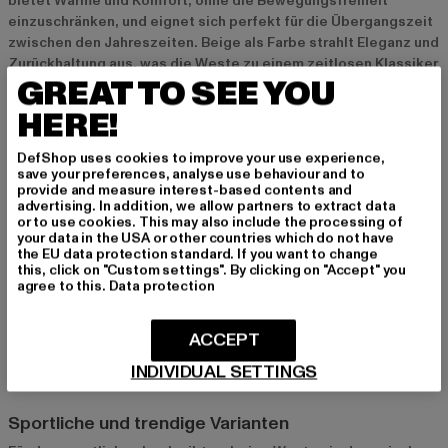
bietet Wärme und Komfort, ohne die Bewegungsfreiheit
einzuschränken, und eignet sich perfekt für die Übergangszeit
zwischen den Jahreszeiten. Beige als Farbe strahlt Eleganz und
Zurückhaltung aus, was die Weste zu einem zeitlosen Klassiker
GREAT TO SEE YOU
macht. Ob im Alltag, im Büro oder bei Outdoor-Aktivitäten – die
beige Weste bietet immer den perfekten Mix aus Stil und
HERE!
Funktion.
DefShop uses cookies to improve your use experience,
save your preferences, analyse use behaviour and to
Verschiedene Stile und Designs von beigen Westen
provide and measure interest-based contents and
advertising. In addition, we allow partners to extract data
Klassische und minimalistische Modelle
or to use cookies. This may also include the processing of
your data in the USA or other countries which do not have
Klassische beige Westen zeichnen sich durch schlichte Linien
the EU data protection standard. If you want to change
und dezente Details aus. Diese Modelle sind ideal für formelle
this, click on "Custom settings". By clicking on "Accept" you
Anlässe oder den Business-Look und verleihen jedem Outfit
agree to this.
Data protection
einen Hauch von Eleganz. Minimalistische Designs
konzentrieren sich auf klare Schnitte und Funktionalität und
ACCEPT
eignen sich besonders gut für Layering-Looks mit Hemden oder
Rollkragenpullovern.
INDIVIDUAL SETTINGS
Sportliche und trendige Varianten