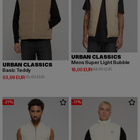
URBAN CLASSICS
Mens Super Light Bubble
URBAN CLASSICS
Derzeitiger Preis: 18,00 EUR
Aktionspreis: 
18,00 EUR
44,99 EUR
Basic Teddy
Derzeitiger Preis: 53,99 EUR
Aktionspreis: 59,99 EUR
53,99 EUR
59,99 EUR
-21%
-11%