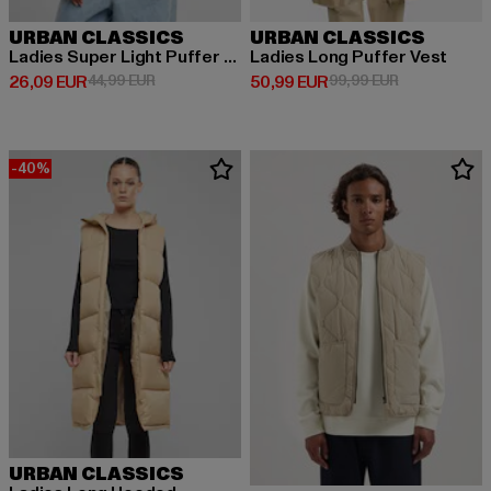
URBAN CLASSICS
URBAN CLASSICS
Ladies Super Light Puffer Vest
Ladies Long Puffer Vest
Derzeitiger Preis: 26,09 EUR
Aktionspreis: 44,99 EUR
Derzeitiger Preis: 50,99 EUR
Aktionspreis:
26,09 EUR
44,99 EUR
50,99 EUR
99,99 EUR
-40%
URBAN CLASSICS