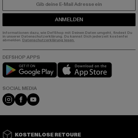
E-MAIL
ANMELDEN
Informationen dazu, wie DefShop mit Deinen Daten umgeht, findest Du
in unserer Datenschutzerklärung. Du kannst Dich jederzeit kostenfei
abmelden.
Datenschutzerklärung lesen.
Play market
App store
Instagram
Facebook
YouTube
KOSTENLOSE RETOURE