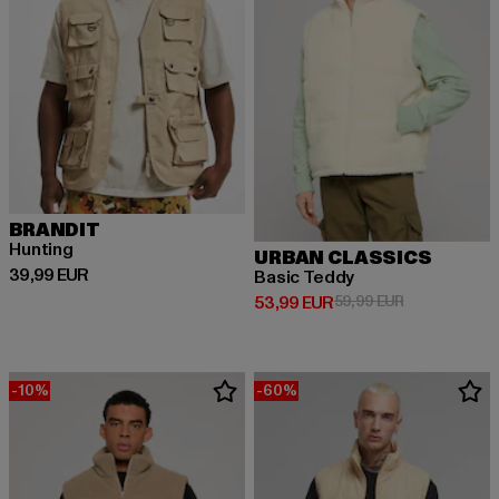
BRANDIT
Hunting
URBAN CLASSICS
Derzeitiger Preis: 39,99 EUR
39,99 EUR
Basic Teddy
Derzeitiger Preis: 53,99 EUR
Aktionspreis:
53,99 EUR
59,99 EUR
-10%
-60%