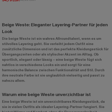
34,79 EUR
Beige Weste: Eleganter Layering-Partner für jeden
Look
Die beige Weste ist ein wahres Allroundtalent, wenn es um
stilvolles Layering geht. Sie verleiht jedem Outfit eine
zusätzliche Dimension und ist das perfekte Kleidungsstück für
Übergangszeiten oder als stylischer Akzent im Alltag. Ob
sportlich, elegant oder lässig – eine beige Weste fügt sich
nahtlos in verschiedene Looks ein und sorgt für eine
harmonische Balance zwischen Funktionalität und Stil. Durch
ihre neutrale Farbe ist sie unglaublich vielseitig und passt zu
nahezu allem.
Warum eine beige Weste unverzichtbar ist
Eine beige Weste ist ein unverzichtbares Kleidungsstück, da
sie in vielen Outfits als idealer Layering-Partner fungiert. Sie