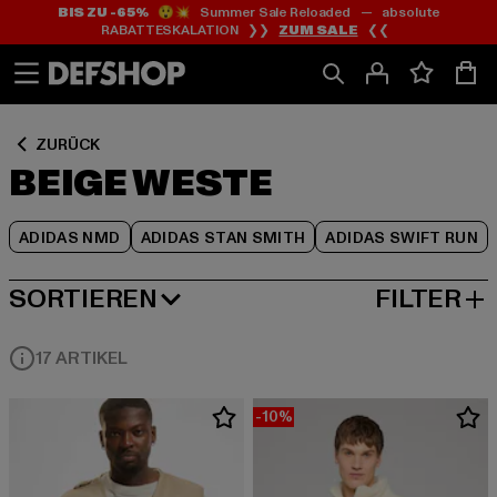
BIS ZU -65%
😲💥 Summer Sale Reloaded — absolute
Zum
Zum
Zum
RABATTESKALATION ❯❯
ZUM SALE
❮❮
Inhalt
Fußzeile
Produktraster
springen
springen
springen
ZURÜCK
BEIGE WESTE
ADIDAS NMD
ADIDAS STAN SMITH
ADIDAS SWIFT RUN
SORTIEREN
FILTER
BELIEBTESTE
17 ARTIKEL
-10%