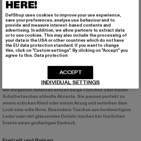
HERE!
Beige Taschen für verschiedene Anlässe
DefShop uses cookies to improve your use experience,
save your preferences, analyse use behaviour and to
Büro und Alltag
provide and measure interest-based contents and
Für das Büro sind beige Taschen die perfekte Wahl, da sie
advertising. In addition, we allow partners to extract data
or to use cookies. This may also include the processing of
dezent und dennoch stilvoll wirken. Eine klassische Tote Bag
your data in the USA or other countries which do not have
bietet genügend Platz für alle wichtigen Utensilien und verleiht
the EU data protection standard. If you want to change
deinem Business-Outfit einen professionellen Touch. Für den
this, click on "Custom settings". By clicking on "Accept" you
agree to this.
Data protection
Alltag sind Umhängetaschen oder Shopper in Beige ideal, da
sie praktisch und zugleich modisch sind.
ACCEPT
Elegante Anlässe und Events
INDIVIDUAL SETTINGS
Bei eleganten Anlässen setzen beige Clutches oder kleine
Schultertaschen stilvolle Akzente. Sie passen perfekt zu
einem schicken Kleid oder einem Anzug und verleihen dem
Look eine edle Note. Besonders Taschen aus hochwertigem
Leder oder mit glänzenden Details machen bei festlichen
Events einen großartigen Eindruck.
Freizeit und Reisen