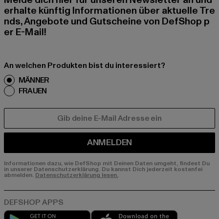
Melde dich hier für unseren Newsletter an und
erhalte künftig Informationen über aktuelle Tre
nds, Angebote und Gutscheine von DefShop p
er E-Mail!
An welchen Produkten bist du interessiert?
MÄNNER
FRAUEN
E-MAIL
ANMELDEN
Informationen dazu, wie DefShop mit Deinen Daten umgeht, findest Du
in unserer Datenschutzerklärung. Du kannst Dich jederzeit kostenfei
abmelden.
Datenschutzerklärung lesen.
Play market
App store