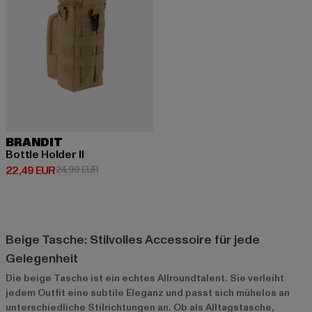
BRANDIT
Bottle Holder II
Derzeitiger Preis: 22,49 EUR
Aktionspreis: 24,99 EUR
22,49 EUR
24,99 EUR
Beige Tasche: Stilvolles Accessoire für jede
Gelegenheit
Die beige Tasche ist ein echtes Allroundtalent. Sie verleiht
jedem Outfit eine subtile Eleganz und passt sich mühelos an
unterschiedliche Stilrichtungen an. Ob als Alltagstasche,