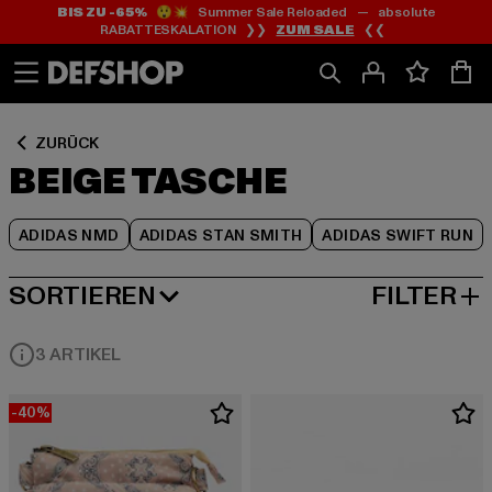
BIS ZU -65%
😲💥 Summer Sale Reloaded — absolute
Zum
Zum
Zum
RABATTESKALATION ❯❯
ZUM SALE
❮❮
Inhalt
Fußzeile
Produktraster
springen
springen
springen
ZURÜCK
BEIGE TASCHE
ADIDAS NMD
ADIDAS STAN SMITH
ADIDAS SWIFT RUN
SORTIEREN
FILTER
BELIEBTESTE
3 ARTIKEL
-40%