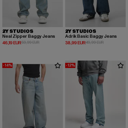
2Y STUDIOS
2Y STUDIOS
Neal Zipper Baggy Jeans
Adrik Basic Baggy Jeans
Derzeitiger Preis: 46,19 EUR
Aktionspreis: 59,99 EUR
Derzeitiger Preis: 38,99 EUR
Aktionspreis:
46,19 EUR
59,99 EUR
38,99 EUR
49,99 EUR
-14%
-12%