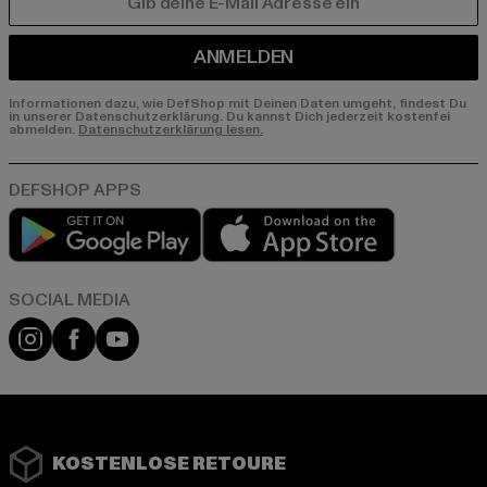
E-MAIL
ANMELDEN
Informationen dazu, wie DefShop mit Deinen Daten umgeht, findest Du
in unserer Datenschutzerklärung. Du kannst Dich jederzeit kostenfei
abmelden.
Datenschutzerklärung lesen.
Play market
App store
Instagram
Facebook
YouTube
KOSTENLOSE RETOURE