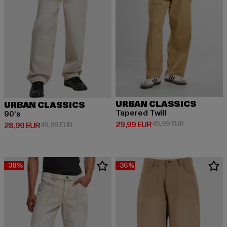
URBAN CLASSICS
URBAN CLASSICS
Tapered Twill
90‘s
Derzeitiger Preis: 29,99 EUR
Aktionspreis:
29,99 EUR
49,99 EUR
Derzeitiger Preis: 28,99 EUR
Aktionspreis: 49,99 EUR
28,99 EUR
49,99 EUR
-38%
-36%