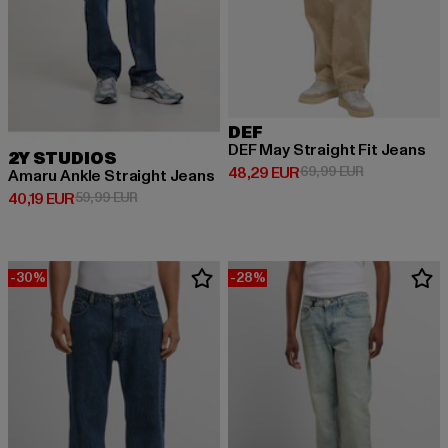
DEF
DEF May Straight Fit Jeans
2Y STUDIOS
Derzeitiger Preis: 48,29 EUR
Aktionspreis:
48,29 EUR
69,99 EUR
Amaru Ankle Straight Jeans
Derzeitiger Preis: 40,19 EUR
Aktionspreis: 59,99 EUR
40,19 EUR
59,99 EUR
-30%
-28%