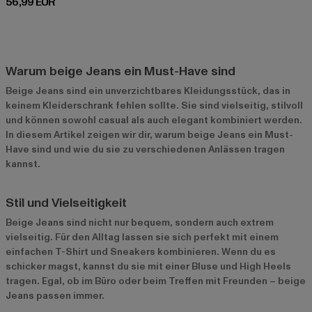
Derzeitiger Preis: 56,99 EUR
56,99 EUR
Warum beige Jeans ein Must-Have sind
Beige Jeans sind ein unverzichtbares Kleidungsstück, das in
keinem Kleiderschrank fehlen sollte. Sie sind vielseitig, stilvoll
und können sowohl casual als auch elegant kombiniert werden.
In diesem Artikel zeigen wir dir, warum beige Jeans ein Must-
Have sind und wie du sie zu verschiedenen Anlässen tragen
kannst.
Stil und Vielseitigkeit
Beige Jeans sind nicht nur bequem, sondern auch extrem
vielseitig. Für den Alltag lassen sie sich perfekt mit einem
einfachen T-Shirt und Sneakers kombinieren. Wenn du es
schicker magst, kannst du sie mit einer Bluse und High Heels
tragen. Egal, ob im Büro oder beim Treffen mit Freunden – beige
Jeans passen immer.