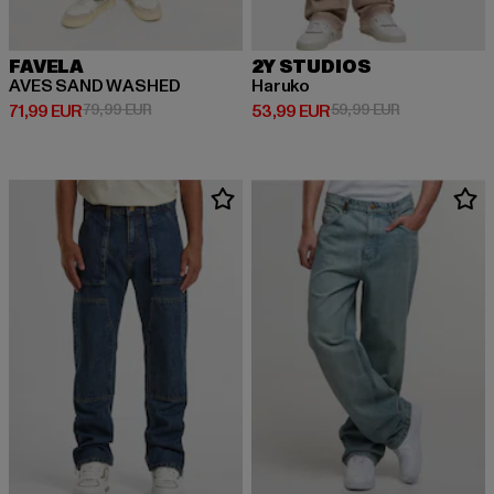
FAVELA
2Y STUDIOS
AVES SAND WASHED
Haruko
Derzeitiger Preis: 71,99 EUR
Aktionspreis: 79,99 EUR
Derzeitiger Preis: 53,99 EUR
Aktionspreis:
71,99 EUR
79,99 EUR
53,99 EUR
59,99 EUR