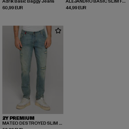
Adrik Basic Baggy Jeans
ALEJANDRO BASIC SLIM FIT JEANS
Derzeitiger Preis: 60,99 EUR
Derzeitiger Preis: 44,99 EUR
60,99 EUR
44,99 EUR
2Y PREMIUM
MATEO DESTROYED SLIM FIT JEANS