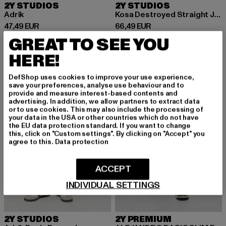
2Y STUDIOS
2Y STUDIOS
Adrik
Kosa Destroyed Straight Jeans
Derzeitiger Preis: 47,49 EUR
Derzeitiger Preis: 66,49 EUR
47,49 EUR
66,49 EUR
GREAT TO SEE YOU
HERE!
DefShop uses cookies to improve your use experience,
save your preferences, analyse use behaviour and to
provide and measure interest-based contents and
advertising. In addition, we allow partners to extract data
or to use cookies. This may also include the processing of
your data in the USA or other countries which do not have
the EU data protection standard. If you want to change
this, click on "Custom settings". By clicking on "Accept" you
agree to this.
Data protection
ACCEPT
INDIVIDUAL SETTINGS
2Y STUDIOS
2Y PREMIUM