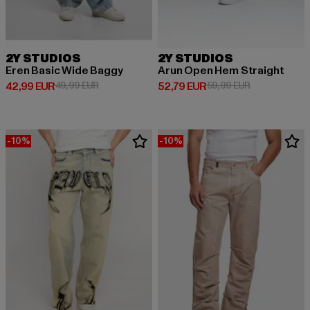
2Y STUDIOS
2Y STUDIOS
Eren Basic Wide Baggy
Arun Open Hem Straight
Derzeitiger Preis: 42,99 EUR
Aktionspreis: 49,99 EUR
Derzeitiger Preis: 52,79 EUR
Aktionspreis:
42,99 EUR
49,99 EUR
52,79 EUR
59,99 EUR
-10%
-10%