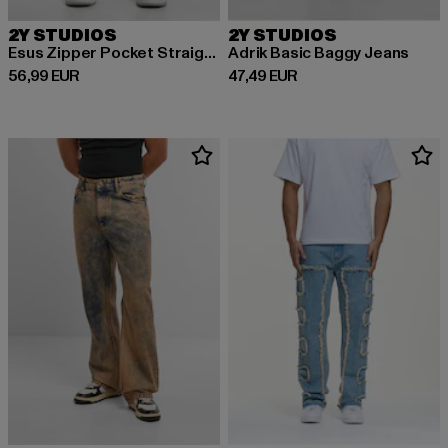
2Y STUDIOS
2Y STUDIOS
Esus Zipper Pocket Straight Jeans
Adrik Basic Baggy Jeans
Derzeitiger Preis: 56,99 EUR
Derzeitiger Preis: 47,49 EUR
56,99 EUR
47,49 EUR