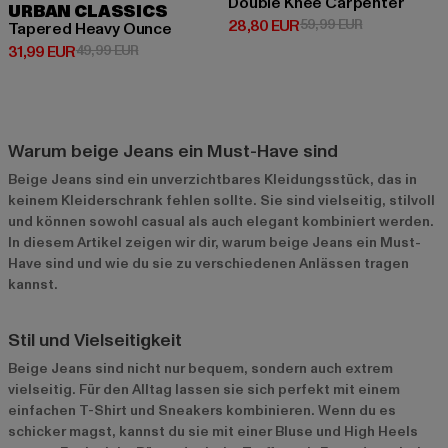
Double Knee Carpenter
URBAN CLASSICS
Derzeitiger Preis: 28,80 EUR
Aktionspreis:
28,80 EUR
59,99 EUR
Tapered Heavy Ounce
Derzeitiger Preis: 31,99 EUR
Aktionspreis: 49,99 EUR
31,99 EUR
49,99 EUR
Warum beige Jeans ein Must-Have sind
Beige Jeans sind ein unverzichtbares Kleidungsstück, das in
keinem Kleiderschrank fehlen sollte. Sie sind vielseitig, stilvoll
und können sowohl casual als auch elegant kombiniert werden.
In diesem Artikel zeigen wir dir, warum beige Jeans ein Must-
Have sind und wie du sie zu verschiedenen Anlässen tragen
kannst.
Stil und Vielseitigkeit
Beige Jeans sind nicht nur bequem, sondern auch extrem
vielseitig. Für den Alltag lassen sie sich perfekt mit einem
einfachen T-Shirt und Sneakers kombinieren. Wenn du es
schicker magst, kannst du sie mit einer Bluse und High Heels