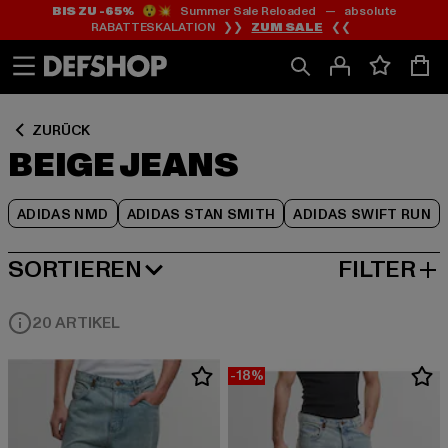
BIS ZU -65%
😲💥 Summer Sale Reloaded — absolute
Zum
Zum
Zum
RABATTESKALATION ❯❯
ZUM SALE
❮❮
Inhalt
Fußzeile
Produktraster
springen
springen
springen
ZURÜCK
BEIGE JEANS
ADIDAS NMD
ADIDAS STAN SMITH
ADIDAS SWIFT RUN
SORTIEREN
FILTER
BELIEBTESTE
20 ARTIKEL
-18%