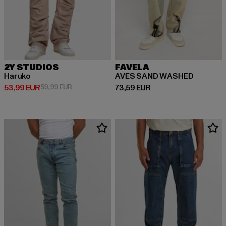
2Y STUDIOS
FAVELA
Haruko
AVES SAND WASHED
Derzeitiger Preis: 53,99 EUR
Aktionspreis: 59,99 EUR
Derzeitiger Preis: 73,59 EUR
53,99 EUR
59,99 EUR
73,59 EUR