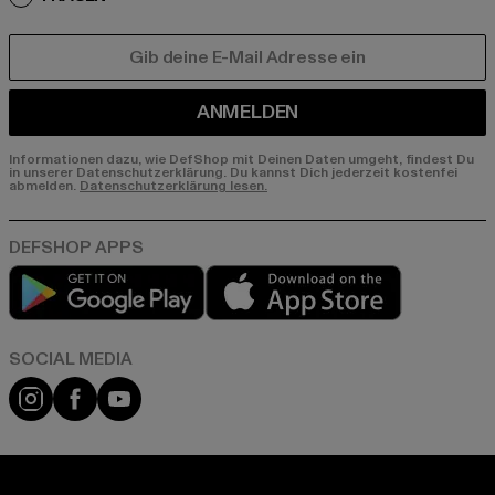
E-MAIL
ANMELDEN
Informationen dazu, wie DefShop mit Deinen Daten umgeht, findest Du
in unserer Datenschutzerklärung. Du kannst Dich jederzeit kostenfei
abmelden.
Datenschutzerklärung lesen.
Play market
App store
Instagram
Facebook
YouTube