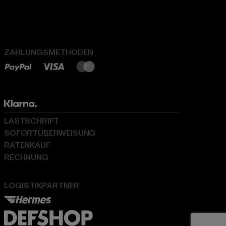
ZAHLUNGSMETHODEN
LASTSCHRIFT
SOFORTÜBERWEISUNG
RATENKAUF
RECHNUNG
LOGISTIKPARTNER