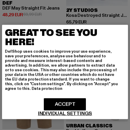
DEF
DEF May Straight Fit Jeans
2Y STUDIOS
Derzeitiger Preis: 48,29 EUR
Aktionspreis: 69,99 EUR
48,29 EUR
69,99 EUR
Kosa Destroyed Straight Jeans
Derzeitiger Preis: 65,79 EUR
65,79 EUR
GREAT TO SEE YOU
HERE!
-36%
-52%
DefShop uses cookies to improve your use experience,
save your preferences, analyse use behaviour and to
provide and measure interest-based contents and
advertising. In addition, we allow partners to extract data
or to use cookies. This may also include the processing of
your data in the USA or other countries which do not have
the EU data protection standard. If you want to change
this, click on "Custom settings". By clicking on "Accept" you
agree to this.
Data protection
ACCEPT
INDIVIDUAL SETTINGS
URBAN CLASSICS