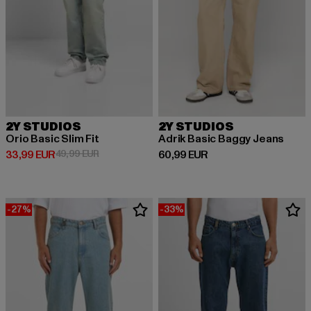
2Y STUDIOS
2Y STUDIOS
Orio Basic Slim Fit
Adrik Basic Baggy Jeans
Derzeitiger Preis: 33,99 EUR
Aktionspreis: 49,99 EUR
Derzeitiger Preis: 60,99 EUR
33,99 EUR
49,99 EUR
60,99 EUR
-27%
-33%