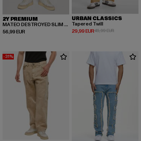
URBAN CLASSICS
2Y PREMIUM
Tapered Twill
MATEO DESTROYED SLIM FIT JEANS
Derzeitiger Preis: 29,99 EUR
Aktionspreis:
29,99 EUR
49,99 EUR
Derzeitiger Preis: 56,99 EUR
56,99 EUR
-31%