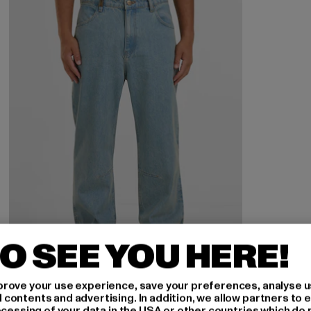
O SEE YOU HERE!
rove your use experience, save your preferences, analyse u
ontents and advertising. In addition, we allow partners to e
ocessing of your data in the USA or other countries which do 