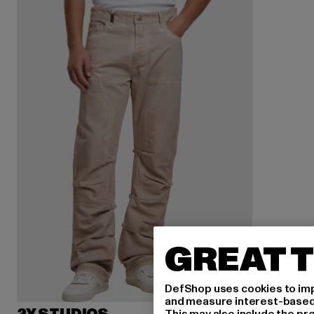
GREAT T
DefShop uses cookies to imp
and measure interest-based c
This may also include the pr