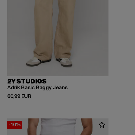
2Y STUDIOS
Adrik Basic Baggy Jeans
Derzeitiger Preis: 60,99 EUR
60,99 EUR
-10%