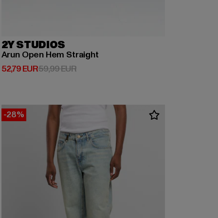
2Y STUDIOS
Arun Open Hem Straight
Derzeitiger Preis: 52,79 EUR
Aktionspreis: 59,99 EUR
52,79 EUR
59,99 EUR
-28%