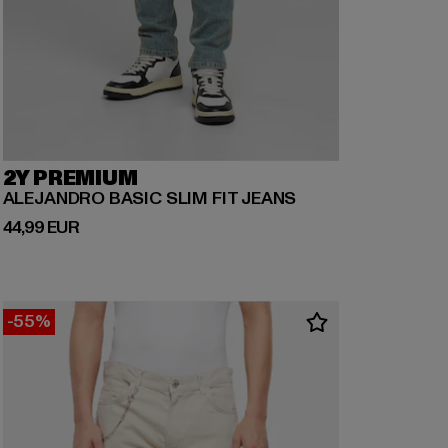
2Y PREMIUM
ALEJANDRO BASIC SLIM FIT JEANS
Derzeitiger Preis: 44,99 EUR
44,99 EUR
-55%