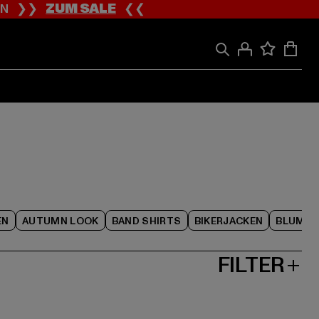
ION ❯❯
ZUM SALE
❮❮
EN
AUTUMN LOOK
BAND SHIRTS
BIKERJACKEN
BLUME
FILTER