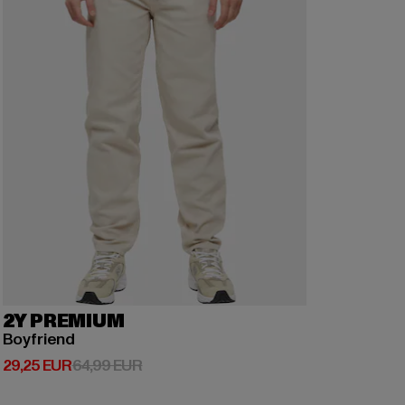
2Y PREMIUM
Boyfriend
Derzeitiger Preis: 29,25 EUR
Aktionspreis: 64,99 EUR
29,25 EUR
64,99 EUR