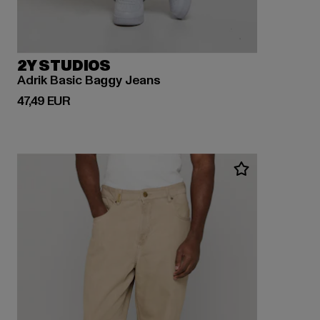
2Y STUDIOS
Adrik Basic Baggy Jeans
Derzeitiger Preis: 47,49 EUR
47,49 EUR