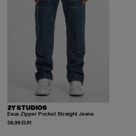
2Y STUDIOS
Esus Zipper Pocket Straight Jeans
Derzeitiger Preis: 56,99 EUR
56,99 EUR