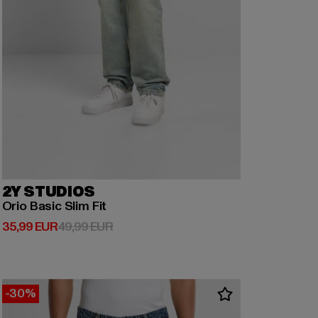
2Y STUDIOS
Orio Basic Slim Fit
Derzeitiger Preis: 35,99 EUR
Aktionspreis: 49,99 EUR
35,99 EUR
49,99 EUR
-30%