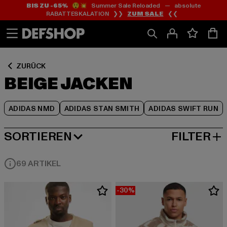
BIS ZU -65%
😲💥 Summer Sale Reloaded — absolute
Zum
Zum
Zum
RABATTESKALATION ❯❯
ZUM SALE
❮❮
Inhalt
Fußzeile
Produktraster
springen
springen
springen
ZURÜCK
BEIGE JACKEN
ADIDAS NMD
ADIDAS STAN SMITH
ADIDAS SWIFT RUN
SORTIEREN
FILTER
BELIEBTESTE
69 ARTIKEL
-30%