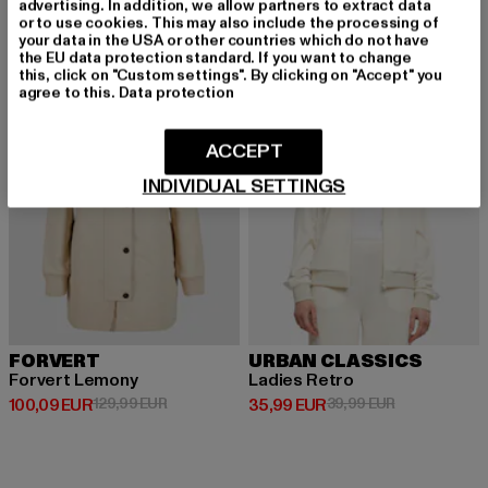
advertising. In addition, we allow partners to extract data
or to use cookies. This may also include the processing of
your data in the USA or other countries which do not have
-23%
-10%
the EU data protection standard. If you want to change
this, click on "Custom settings". By clicking on "Accept" you
agree to this.
Data protection
ACCEPT
INDIVIDUAL SETTINGS
FORVERT
URBAN CLASSICS
Forvert Lemony
Ladies Retro
Derzeitiger Preis: 100,09 EUR
Aktionspreis: 129,99 EUR
Derzeitiger Preis: 35,99 EUR
Aktionspreis:
100,09 EUR
129,99 EUR
35,99 EUR
39,99 EUR