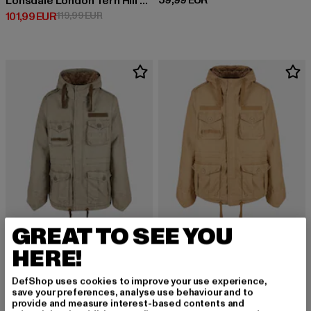
59,99 EUR
Lonsdale London Tern Hill Lightweight Jacket
Derzeitiger Preis: 101,99 EUR
Aktionspreis: 119,99 EUR
101,99 EUR
119,99 EUR
GREAT TO SEE YOU
HERE!
BRANDIT
BRANDIT
Respite
Respite
DefShop uses cookies to improve your use experience,
Derzeitiger Preis: 133,99 EUR
Derzeitiger Preis: 132,99 EUR
133,99 EUR
132,99 EUR
save your preferences, analyse use behaviour and to
provide and measure interest-based contents and