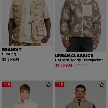
BRANDIT
Hunting
URBAN CLASSICS
Derzeitiger Preis: 39,99 EUR
39,99 EUR
Pattern Teddy Trackjacket
Derzeitiger Preis: 48,99 EUR
Aktionspreis:
48,99 EUR
69,99 EUR
-10%
-10%