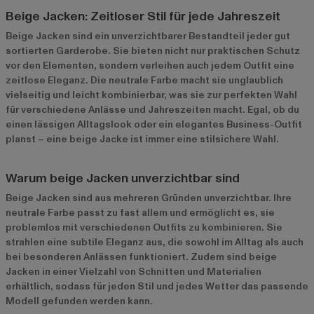
Beige Jacken: Zeitloser Stil für jede Jahreszeit
Beige Jacken sind ein unverzichtbarer Bestandteil jeder gut
sortierten Garderobe. Sie bieten nicht nur praktischen Schutz
vor den Elementen, sondern verleihen auch jedem Outfit eine
zeitlose Eleganz. Die neutrale Farbe macht sie unglaublich
vielseitig und leicht kombinierbar, was sie zur perfekten Wahl
für verschiedene Anlässe und Jahreszeiten macht. Egal, ob du
einen lässigen Alltagslook oder ein elegantes Business-Outfit
planst – eine beige Jacke ist immer eine stilsichere Wahl.
Warum beige Jacken unverzichtbar sind
Beige Jacken sind aus mehreren Gründen unverzichtbar. Ihre
neutrale Farbe passt zu fast allem und ermöglicht es, sie
problemlos mit verschiedenen Outfits zu kombinieren. Sie
strahlen eine subtile Eleganz aus, die sowohl im Alltag als auch
bei besonderen Anlässen funktioniert. Zudem sind beige
Jacken in einer Vielzahl von Schnitten und Materialien
erhältlich, sodass für jeden Stil und jedes Wetter das passende
Modell gefunden werden kann.