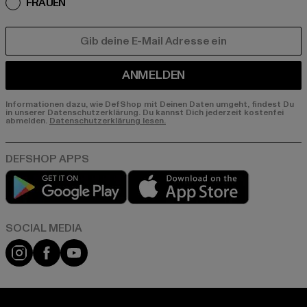
FRAUEN
E-MAIL
ANMELDEN
Informationen dazu, wie DefShop mit Deinen Daten umgeht, findest Du
in unserer Datenschutzerklärung. Du kannst Dich jederzeit kostenfei
abmelden.
Datenschutzerklärung lesen.
Play market
App store
Instagram
Facebook
YouTube