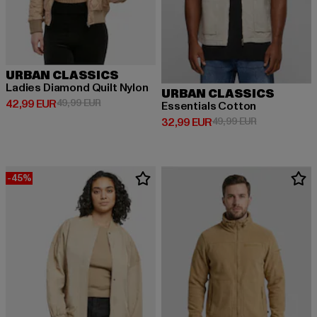
URBAN CLASSICS
Ladies Diamond Quilt Nylon
URBAN CLASSICS
Derzeitiger Preis: 42,99 EUR
Aktionspreis: 49,99 EUR
42,99 EUR
49,99 EUR
Essentials Cotton
Derzeitiger Preis: 32,99 EUR
Aktionspreis:
32,99 EUR
49,99 EUR
-45%