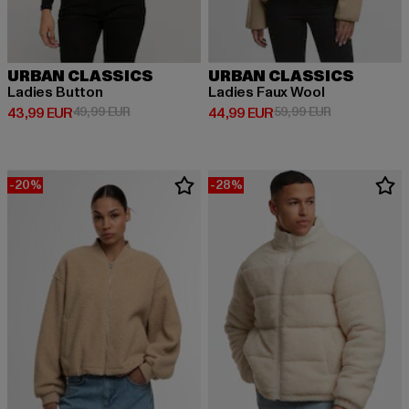
URBAN CLASSICS
URBAN CLASSICS
Ladies Button
Ladies Faux Wool
Derzeitiger Preis: 43,99 EUR
Aktionspreis: 49,99 EUR
Derzeitiger Preis: 44,99 EUR
Aktionspreis:
43,99 EUR
49,99 EUR
44,99 EUR
59,99 EUR
-20%
-28%