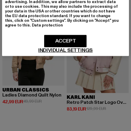
advertising. In addition, we allow partners to extract data
or to use cookies. This may also include the processing of
-14%
-36%
your data in the USA or other countries which do not have
the EU data protection standard. If you want to change
this, click on "Custom settings". By clicking on "Accept" you
agree to this.
Data protection
ACCEPT
INDIVIDUAL SETTINGS
URBAN CLASSICS
Ladies Diamond Quilt Nylon
KARL KANI
Derzeitiger Preis: 42,99 EUR
Aktionspreis: 49,99 EUR
42,99 EUR
49,99 EUR
Retro Patch Star Logo Oversized
Derzeitiger Preis: 83,19 EUR
Aktionspreis:
83,19 EUR
129,99 EUR