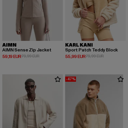
AIMN
KARL KANI
AIMN Sense Zip Jacket
Sport Patch Teddy Block
Derzeitiger Preis: 59,19 EUR
Aktionspreis: 79,99 EUR
Derzeitiger Preis: 55,99 EUR
Aktionspreis:
59,19 EUR
79,99 EUR
55,99 EUR
79,99 EUR
-47%