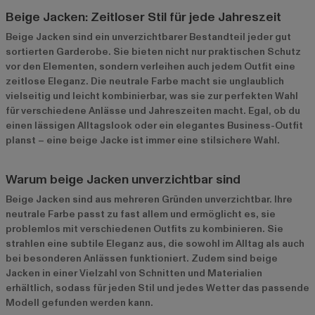
Beige Jacken: Zeitloser Stil für jede Jahreszeit
Beige Jacken sind ein unverzichtbarer Bestandteil jeder gut
sortierten Garderobe. Sie bieten nicht nur praktischen Schutz
vor den Elementen, sondern verleihen auch jedem Outfit eine
zeitlose Eleganz. Die neutrale Farbe macht sie unglaublich
vielseitig und leicht kombinierbar, was sie zur perfekten Wahl
für verschiedene Anlässe und Jahreszeiten macht. Egal, ob du
einen lässigen Alltagslook oder ein elegantes Business-Outfit
planst – eine beige Jacke ist immer eine stilsichere Wahl.
Warum beige Jacken unverzichtbar sind
Beige Jacken sind aus mehreren Gründen unverzichtbar. Ihre
neutrale Farbe passt zu fast allem und ermöglicht es, sie
problemlos mit verschiedenen Outfits zu kombinieren. Sie
strahlen eine subtile Eleganz aus, die sowohl im Alltag als auch
bei besonderen Anlässen funktioniert. Zudem sind beige
Jacken in einer Vielzahl von Schnitten und Materialien
erhältlich, sodass für jeden Stil und jedes Wetter das passende
Modell gefunden werden kann.