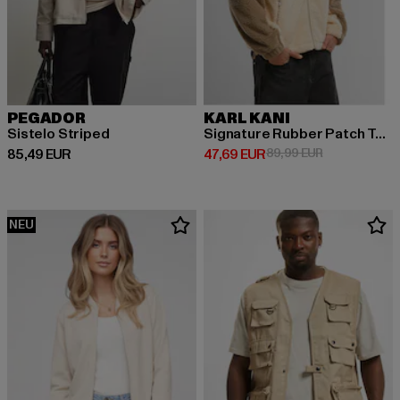
PEGADOR
KARL KANI
Sistelo Striped
Signature Rubber Patch Teddy
Derzeitiger Preis: 85,49 EUR
Derzeitiger Preis: 47,69 EUR
Aktionspreis:
85,49 EUR
47,69 EUR
89,99 EUR
NEU