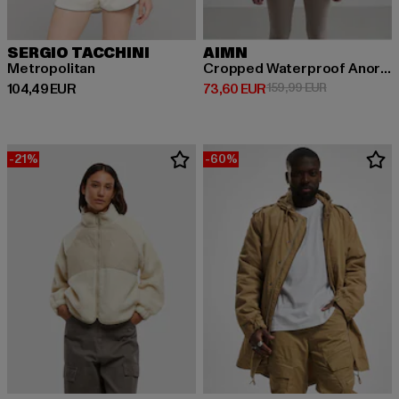
SERGIO TACCHINI
AIMN
Metropolitan
Cropped Waterproof Anorak
Derzeitiger Preis: 104,49 EUR
Derzeitiger Preis: 73,60 EUR
Aktionspreis
104,49 EUR
73,60 EUR
159,99 EUR
-21%
-60%