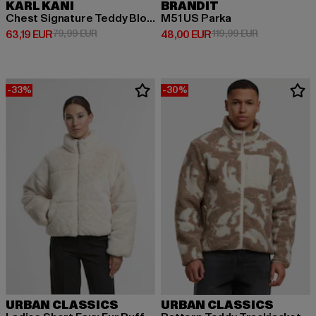
KARL KANI
BRANDIT
Chest Signature Teddy Block
M51 US Parka
Derzeitiger Preis: 63,19 EUR
Aktionspreis: 79,99 EUR
Derzeitiger Preis: 48,00 EUR
Aktionspreis:
63,19 EUR
79,99 EUR
48,00 EUR
119,99 EUR
-33%
-30%
URBAN CLASSICS
URBAN CLASSICS