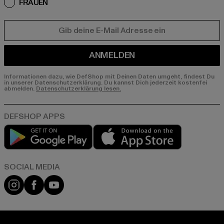
FRAUEN
E-MAIL
ANMELDEN
Informationen dazu, wie DefShop mit Deinen Daten umgeht, findest Du
in unserer Datenschutzerklärung. Du kannst Dich jederzeit kostenfei
abmelden.
Datenschutzerklärung lesen.
Play market
App store
Instagram
Facebook
YouTube