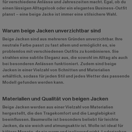
für verschiedene Anlässe und Jahreszeiten macht. Egal, ob du
einen lässigen Alltagslook oder ein elegantes Business-Outfit
planst – eine beige Jacke ist immer eine stilsichere Wahl.
Warum beige Jacken unverzichtbar sind
Beige Jacken sind aus mehreren Gründen unverzichtbar. Ihre
neutrale Farbe passt zu fast allem und ermöglicht es, sie
problemlos mit verschiedenen Outfits zu kombinieren. Sie
strahlen eine subtile Eleganz aus, die sowohl im Alltag als auch
bei besonderen Anlässen funktioniert. Zudem sind beige
Jacken in einer Vielzahl von Schnitten und Materialien
erhältlich, sodass für jeden Stil und jedes Wetter das passende
Modell gefunden werden kann.
Materialien und Qualität von beigen Jacken
Beige Jacken werden aus einer Vielzahl von Materialien
hergestellt, die den Tragekomfort und die Langlebigkeit
beeinflussen. Baumwolle ist besonders beliebt für leichte
Jacken, da sie weich und atmungsaktiv ist. Wolle ist ideal für
kältere Monate, da sie warm und isolierend wirkt. Lederjacken