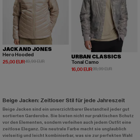
JACK AND JONES
Hero Hooded
URBAN CLASSICS
Derzeitiger Preis: 25,00 EUR
Aktionspreis: 49,99 EUR
25,00 EUR
49,99 EUR
Tonal Camo
Derzeitiger Preis: 16,00 EUR
Aktionspreis: 
16,00 EUR
39,99 EUR
Beige Jacken: Zeitloser Stil für jede Jahreszeit
Beige Jacken sind ein unverzichtbarer Bestandteil jeder gut
sortierten Garderobe. Sie bieten nicht nur praktischen Schutz
vor den Elementen, sondern verleihen auch jedem Outfit eine
zeitlose Eleganz. Die neutrale Farbe macht sie unglaublich
vielseitig und leicht kombinierbar, was sie zur perfekten Wahl