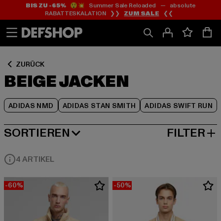
BIS ZU -65%
😲💥 Summer Sale Reloaded — absolute
Zum
Zum
Zum
RABATTESKALATION ❯❯
ZUM SALE
❮❮
Inhalt
Fußzeile
Produktraster
springen
springen
springen
ZURÜCK
BEIGE JACKEN
ADIDAS NMD
ADIDAS STAN SMITH
ADIDAS SWIFT RUN
SORTIEREN
FILTER
BELIEBTESTE
4 ARTIKEL
-60%
-50%