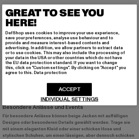
Business und formelle Anlässe
GREAT TO SEE YOU
Im beruflichen Umfeld sind beige Jacken eine hervorragende
HERE!
Wahl. Kombiniere sie mit einem Hemd, Blazer und
Lederschuhen für einen eleganten und professionellen Look,
DefShop uses cookies to improve your use experience,
der dennoch modern und stilvoll ist.
save your preferences, analyse use behaviour and to
provide and measure interest-based contents and
advertising. In addition, we allow partners to extract data
or to use cookies. This may also include the processing of
Streetwear und urbaner Style
your data in the USA or other countries which do not have
the EU data protection standard. If you want to change
In der Streetwear-Szene sind beige Jacken ein absolutes
this, click on "Custom settings". By clicking on "Accept" you
Must-Have. Kombiniere sie mit oversized Oberteilen, Sneakers
agree to this.
Data protection
und Accessoires wie Caps oder Beanies für einen
authentischen urbanen Look, der sowohl lässig als auch
ACCEPT
modisch ist.
INDIVIDUAL SETTINGS
Besondere Anlässe und Events
Für besondere Anlässe können beige Jacken mit auffälligen
Designs oder besonderen Details gewählt werden. Trage sie
mit einem eleganten Kleid oder einer schicken Hose und
stylischen Schuhen, um einen lässigen, aber dennoch schicken