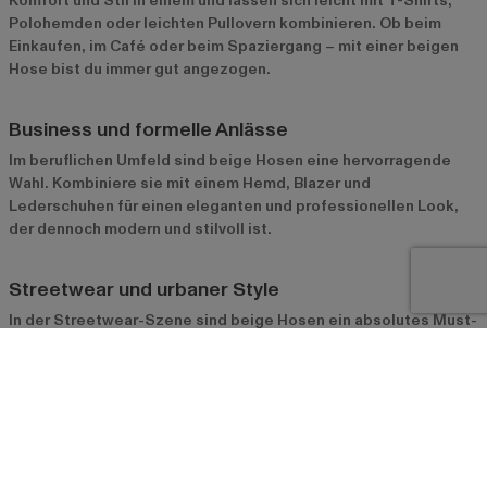
Komfort und Stil in einem und lassen sich leicht mit T-Shirts,
Polohemden oder leichten Pullovern kombinieren. Ob beim
Einkaufen, im Café oder beim Spaziergang – mit einer beigen
Hose bist du immer gut angezogen.
Business und formelle Anlässe
Im beruflichen Umfeld sind beige Hosen eine hervorragende
Wahl. Kombiniere sie mit einem Hemd, Blazer und
Lederschuhen für einen eleganten und professionellen Look,
der dennoch modern und stilvoll ist.
Streetwear und urbaner Style
In der Streetwear-Szene sind beige Hosen ein absolutes Must-
Have. Kombiniere sie mit oversized Oberteilen, Sneakers und
Accessoires wie Caps oder Beanies für einen authentischen
urbanen Look, der sowohl lässig als auch modisch ist.
Besondere Anlässe und Events
Für besondere Anlässe können beige Hosen mit auffälligen