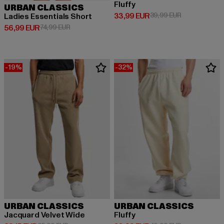
Fluffy
URBAN CLASSICS
Derzeitiger Preis: 33,99 EUR
Aktionspreis:
33,99 EUR
39,99 EUR
Ladies Essentials Short
Derzeitiger Preis: 56,99 EUR
Aktionspreis: 74,99 EUR
56,99 EUR
74,99 EUR
-19%
-32%
URBAN CLASSICS
URBAN CLASSICS
Jacquard Velvet Wide
Fluffy