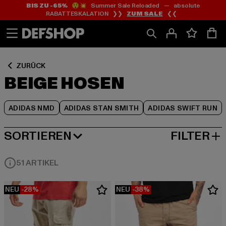
BIS ZU -65%
😲💥 Summer Sale Reloaded — absolute
Zum
Zum
Zum
RABATTESKALATION ❯❯
ZUM SALE
❮❮
Inhalt
Fußzeile
Produktraster
springen
springen
springen
ZURÜCK
BEIGE HOSEN
ADIDAS NMD
ADIDAS STAN SMITH
ADIDAS SWIFT RUN
SORTIEREN
FILTER
BELIEBTESTE
51 ARTIKEL
NEU
-28%
NEU
-38%