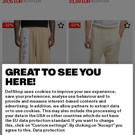
Derzeitiger Preis: 29,15 EUR
Aktionspreis: 35,99 EUR
Derzeitiger Preis: 33,99 EUR
Aktionspreis:
29,15 EUR
35,99 EUR
33,99 EUR
49,99 EUR
-32%
-50%
GREAT TO SEE YOU
HERE!
DefShop uses cookies to improve your use experience,
save your preferences, analyse use behaviour and to
provide and measure interest-based contents and
advertising. In addition, we allow partners to extract data
or to use cookies. This may also include the processing of
your data in the USA or other countries which do not have
DANGEROUS DNGRS
URBAN CLASSICS
the EU data protection standard. If you want to change
Balance
Cargo Sweatpants
this, click on "Custom settings". By clicking on "Accept" you
Derzeitiger Preis: 33,99 EUR
Aktionspreis: 49,99 EUR
Derzeitiger Preis: 20,00 EUR
Aktionspreis:
33,99 EUR
49,99 EUR
20,00 EUR
39,99 EUR
agree to this.
Data protection