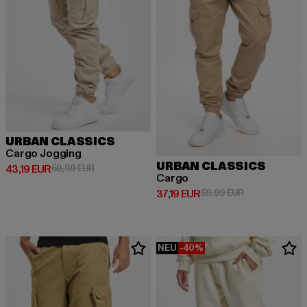
URBAN CLASSICS
Cargo Jogging
URBAN CLASSICS
Derzeitiger Preis: 43,19 EUR
Aktionspreis: 59,99 EUR
43,19 EUR
59,99 EUR
Cargo
Derzeitiger Preis: 37,19 EUR
Aktionspreis: 
37,19 EUR
59,99 EUR
NEU
-40%