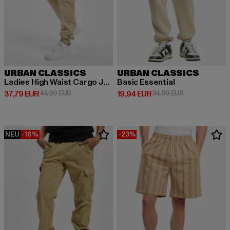
URBAN CLASSICS
URBAN CLASSICS
Ladies High Waist Cargo Jogging
Basic Essential
Derzeitiger Preis: 37,79 EUR
Aktionspreis: 44,99 EUR
Derzeitiger Preis: 19,94 EUR
Aktionspreis: 
37,79 EUR
44,99 EUR
19,94 EUR
34,99 EUR
NEU
-16%
-23%