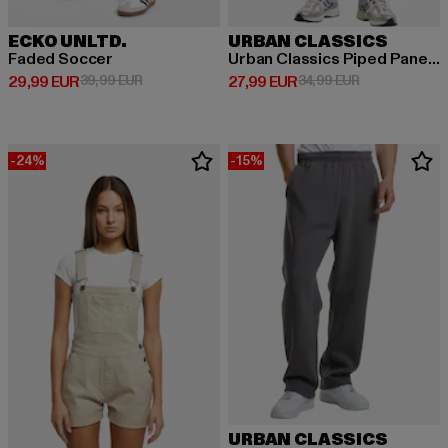
ECKO UNLTD.
URBAN CLASSICS
Faded Soccer
Urban Classics Piped Panel Trackshorts
Derzeitiger Preis: 29,99 EUR
Aktionspreis: 39,99 EUR
Derzeitiger Preis: 27,99 EUR
Aktionspreis: 
29,99 EUR
39,99 EUR
27,99 EUR
34,99 EUR
-24%
-15%
URBAN CLASSICS