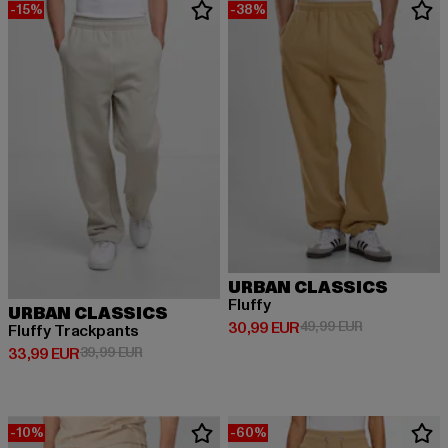
-15%
-38%
URBAN CLASSICS
Fluffy
URBAN CLASSICS
Derzeitiger Preis: 30,99 EUR
Aktionspreis:
30,99 EUR
49,99 EUR
Fluffy Trackpants
Derzeitiger Preis: 33,99 EUR
Aktionspreis: 39,99 EUR
33,99 EUR
39,99 EUR
-10%
-60%