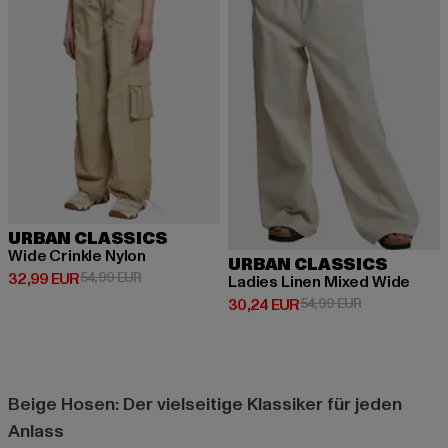
URBAN CLASSICS
Wide Crinkle Nylon
URBAN CLASSICS
Derzeitiger Preis: 32,99 EUR
Aktionspreis: 54,99 EUR
32,99 EUR
54,99 EUR
Ladies Linen Mixed Wide
Derzeitiger Preis: 30,24 EUR
Aktionspreis:
30,24 EUR
54,99 EUR
Beige Hosen: Der vielseitige Klassiker für jeden
Anlass