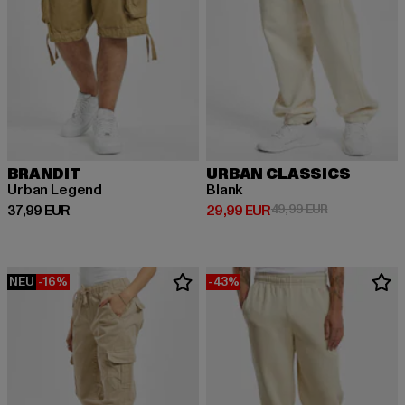
BRANDIT
URBAN CLASSICS
Urban Legend
Blank
Derzeitiger Preis: 37,99 EUR
Derzeitiger Preis: 29,99 EUR
Aktionspreis:
37,99 EUR
29,99 EUR
49,99 EUR
NEU
-16%
-43%