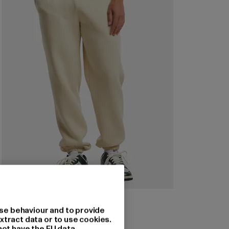
URBAN CLASSICS
Basic Essential
se behaviour and to provide
xtract data or to use cookies.
Derzeitiger Preis: 18,89 EUR
Aktionspreis: 34,99 EUR
18,89 EUR
34,99 EUR
not have the EU data