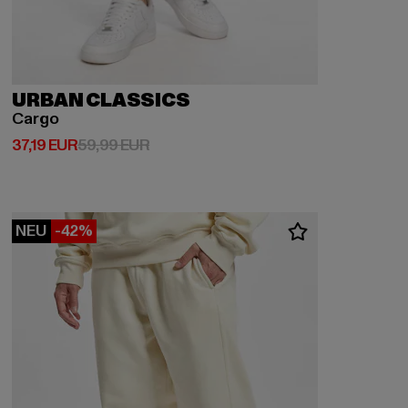
URBAN CLASSICS
Cargo
Derzeitiger Preis: 37,19 EUR
Aktionspreis: 59,99 EUR
37,19 EUR
59,99 EUR
NEU
-42%