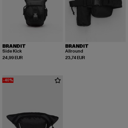
BRANDIT
BRANDIT
Side Kick
Allround
Derzeitiger Preis: 24,99 EUR
Derzeitiger Preis: 23,74 EUR
24,99 EUR
23,74 EUR
-40%