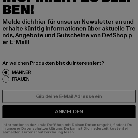
BEN!
Melde dich hier für unseren Newsletter an und
erhalte künftig Informationen über aktuelle Tre
nds, Angebote und Gutscheine von DefShop p
er E-Mail!
An welchen Produkten bist du interessiert?
MÄNNER
FRAUEN
E-MAIL
ANMELDEN
Informationen dazu, wie DefShop mit Deinen Daten umgeht, findest Du
in unserer Datenschutzerklärung. Du kannst Dich jederzeit kostenfei
abmelden.
Datenschutzerklärung lesen.