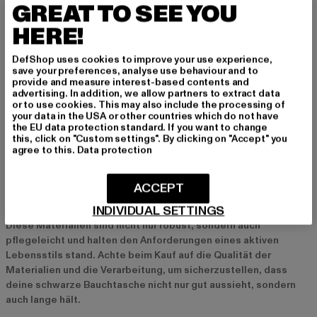
GREAT TO SEE YOU
Kombination aus edlen Materialien wie Leder oder Wildleder
und hochwertigen Details wie goldenen oder silbernen
HERE!
Applikationen. Diese Modelle sind ideal für besondere Anlässe
oder für alle, die ihrem Alltagslook eine luxuriöse Note
DefShop uses cookies to improve your use experience,
save your preferences, analyse use behaviour and to
verleihen möchten.
provide and measure interest-based contents and
advertising. In addition, we allow partners to extract data
or to use cookies. This may also include the processing of
Materialien und Qualität bei schwarzen
your data in the USA or other countries which do not have
the EU data protection standard. If you want to change
Bauchtaschen
this, click on "Custom settings". By clicking on "Accept" you
agree to this.
Data protection
Schwarze Bauchtaschen werden aus einer Vielzahl von
Materialien hergestellt, die sowohl Komfort als auch
Langlebigkeit bieten. Leder ist eine beliebte Wahl für eine edle
ACCEPT
und langlebige Tasche, während Nylon und Polyester für ihre
INDIVIDUAL SETTINGS
Widerstandsfähigkeit und Leichtigkeit geschätzt werden.
Diese Materialien sind nicht nur robust, sondern auch
pflegeleicht und halten den Anforderungen eines aktiven
Lebensstils stand. Achte beim Kauf auf die Qualität der
Materialien und die Verarbeitung, um sicherzustellen, dass
deine schwarze Bauchtasche nicht nur gut aussieht, sondern
auch lange hält.