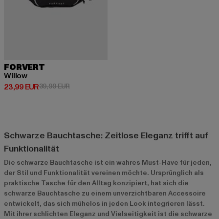
FORVERT
Willow
Derzeitiger Preis: 23,99 EUR
Aktionspreis: 39,99 EUR
23,99 EUR
39,99 EUR
Schwarze Bauchtasche: Zeitlose Eleganz trifft auf
Funktionalität
Die schwarze Bauchtasche ist ein wahres Must-Have für jeden,
der Stil und Funktionalität vereinen möchte. Ursprünglich als
praktische Tasche für den Alltag konzipiert, hat sich die
schwarze Bauchtasche zu einem unverzichtbaren Accessoire
entwickelt, das sich mühelos in jeden Look integrieren lässt.
Mit ihrer schlichten Eleganz und Vielseitigkeit ist die schwarze