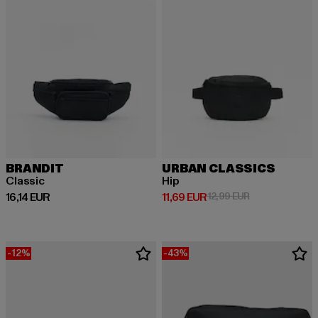
BRANDIT
URBAN CLASSICS
Classic
Hip
Derzeitiger Preis: 16,14 EUR
Derzeitiger Preis: 11,69 EUR
Aktionspreis: 1
16,14 EUR
11,69 EUR
12,99 EUR
-12%
-43%