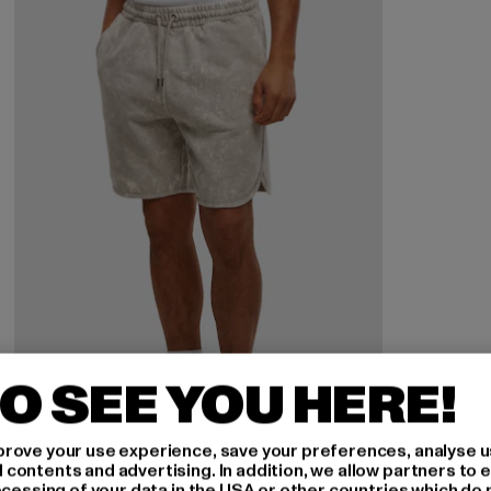
O SEE YOU HERE!
rove your use experience, save your preferences, analyse u
ontents and advertising. In addition, we allow partners to e
ocessing of your data in the USA or other countries which do 