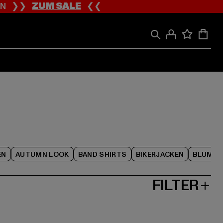
ION ❯❯
ZUM SALE
❮❮
EN
AUTUMN LOOK
BAND SHIRTS
BIKERJACKEN
BLUME
FILTER