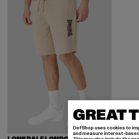
GREAT T
DefShop uses cookies to imp
and measure interest-based c
This may also include the pr