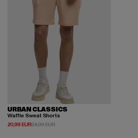
URBAN CLASSICS
Waffle Sweat Shorts
Derzeitiger Preis: 20,99 EUR
Aktionspreis: 24,99 EUR
20,99 EUR
24,99 EUR