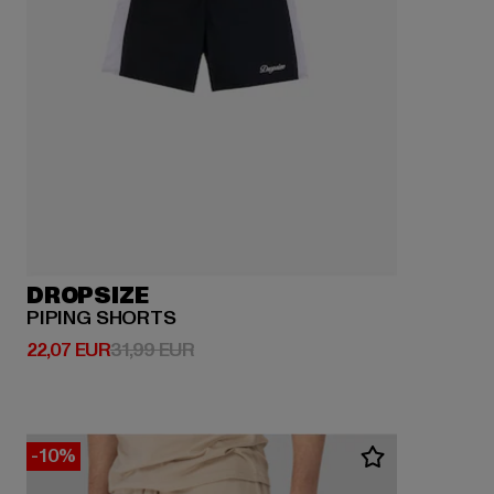
DROPSIZE
PIPING SHORTS
Derzeitiger Preis: 22,07 EUR
Aktionspreis: 31,99 EUR
22,07 EUR
31,99 EUR
-10%