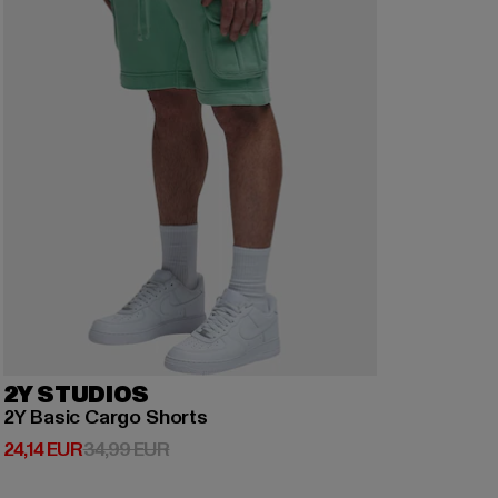
2Y STUDIOS
2Y Basic Cargo Shorts
Derzeitiger Preis: 24,14 EUR
Aktionspreis: 34,99 EUR
24,14 EUR
34,99 EUR