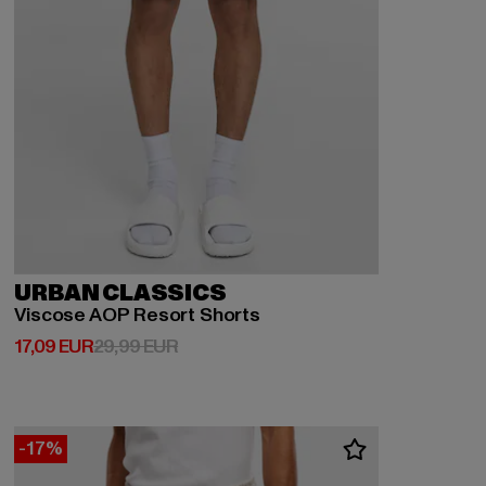
URBAN CLASSICS
Viscose AOP Resort Shorts
Derzeitiger Preis: 17,09 EUR
Aktionspreis: 29,99 EUR
17,09 EUR
29,99 EUR
-17%