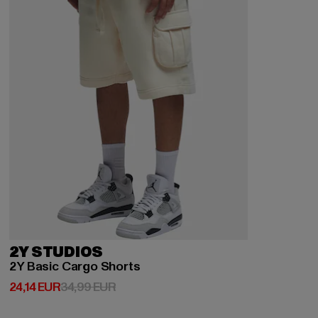
2Y STUDIOS
2Y Basic Cargo Shorts
Derzeitiger Preis: 24,14 EUR
Aktionspreis: 34,99 EUR
24,14 EUR
34,99 EUR