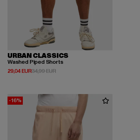
URBAN CLASSICS
Washed Piped Shorts
Derzeitiger Preis: 29,04 EUR
Aktionspreis: 34,99 EUR
29,04 EUR
34,99 EUR
-16%