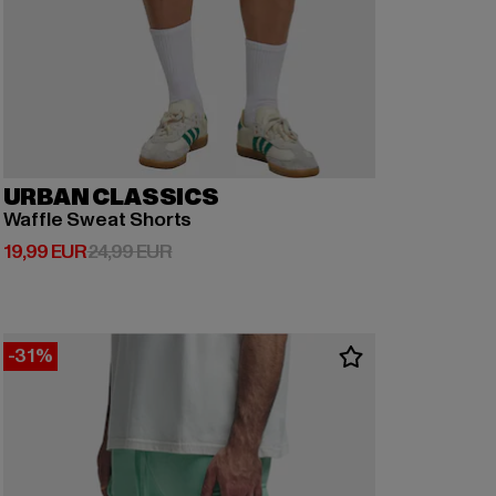
URBAN CLASSICS
Waffle Sweat Shorts
Derzeitiger Preis: 19,99 EUR
Aktionspreis: 24,99 EUR
19,99 EUR
24,99 EUR
-31%