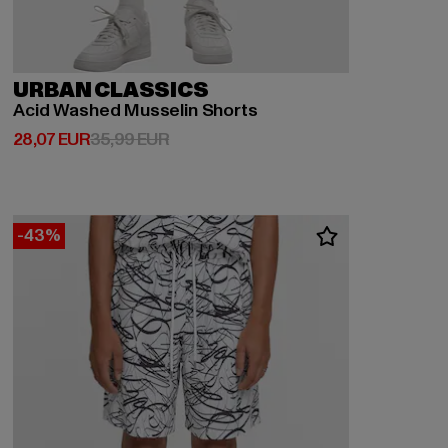
URBAN CLASSICS
Acid Washed Musselin Shorts
Derzeitiger Preis: 28,07 EUR
Aktionspreis: 35,99 EUR
28,07 EUR
35,99 EUR
-43%