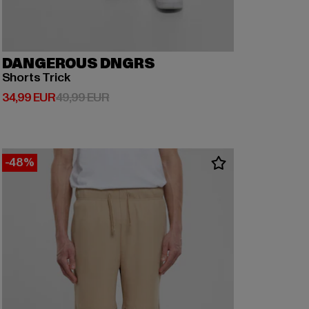
DANGEROUS DNGRS
Shorts Trick
Derzeitiger Preis: 34,99 EUR
Aktionspreis: 49,99 EUR
34,99 EUR
49,99 EUR
-48%