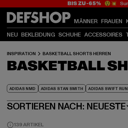
BIS ZU -65%
😲💥 Sum
MÄNNER
FRAUEN
NEU
BEKLEIDUNG
SCHUHE
ACCESSOIRES
INSPIRATION
BASKETBALL SHORTS HERREN
BASKETBALL S
ADIDAS NMD
ADIDAS STAN SMITH
ADIDAS SWIFT RUN
SORTIEREN NACH:
NEUESTE
139 ARTIKEL