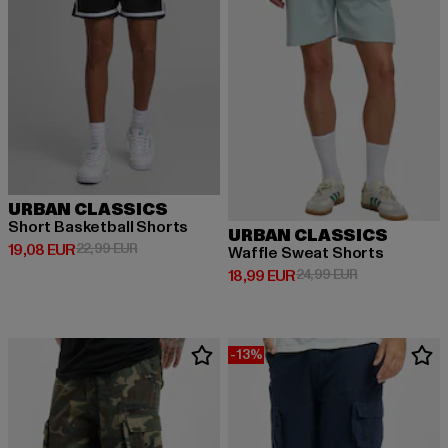
URBAN CLASSICS
Short Basketball Shorts
URBAN CLASSICS
Derzeitiger Preis: 19,08 EUR
Aktionspreis: 22,99 EUR
19,08 EUR
22,99 EUR
Waffle Sweat Shorts
Derzeitiger Preis: 18,99 EUR
Aktionspreis: 
18,99 EUR
24,99 EUR
-13%