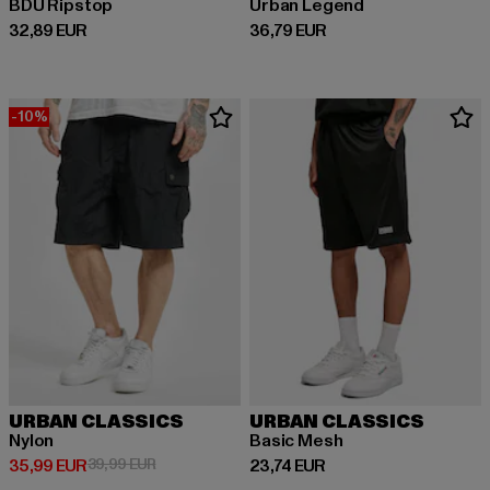
BDU Ripstop
Urban Legend
Derzeitiger Preis: 32,89 EUR
Derzeitiger Preis: 36,79 EUR
32,89 EUR
36,79 EUR
-10%
URBAN CLASSICS
URBAN CLASSICS
Nylon
Basic Mesh
Derzeitiger Preis: 35,99 EUR
Aktionspreis: 39,99 EUR
Derzeitiger Preis: 23,74 EUR
35,99 EUR
39,99 EUR
23,74 EUR