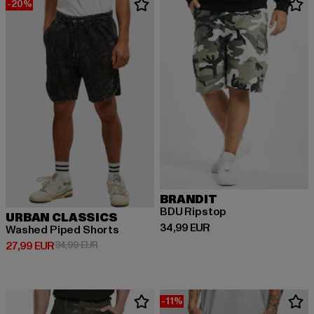
-20%
BRANDIT
BDU Ripstop
URBAN CLASSICS
Derzeitiger Preis: 34,99 EUR
34,99 EUR
Washed Piped Shorts
Derzeitiger Preis: 27,99 EUR
Aktionspreis: 34,99 EUR
27,99 EUR
34,99 EUR
-11%