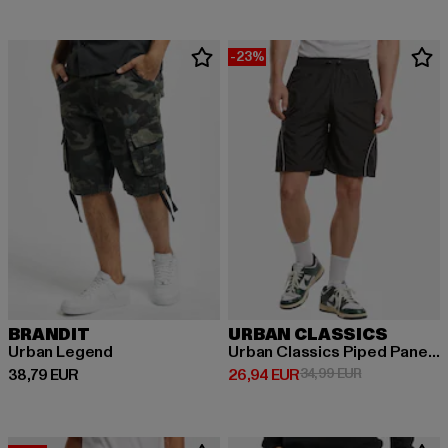
-23%
BRANDIT
URBAN CLASSICS
Urban Legend
Urban Classics Piped Panel Trackshorts
Derzeitiger Preis: 38,79 EUR
Derzeitiger Preis: 26,94 EUR
Aktionspreis:
38,79 EUR
26,94 EUR
34,99 EUR