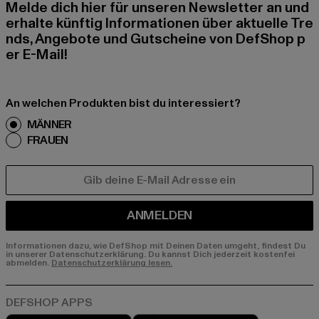
Melde dich hier für unseren Newsletter an und
erhalte künftig Informationen über aktuelle Tre
nds, Angebote und Gutscheine von DefShop p
er E-Mail!
An welchen Produkten bist du interessiert?
MÄNNER
FRAUEN
E-MAIL
ANMELDEN
Informationen dazu, wie DefShop mit Deinen Daten umgeht, findest Du
in unserer Datenschutzerklärung. Du kannst Dich jederzeit kostenfei
abmelden.
Datenschutzerklärung lesen.