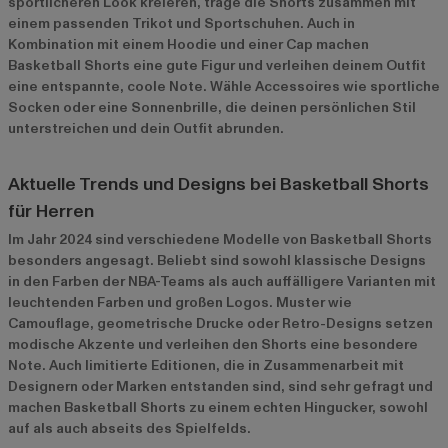
sportlicheren Look kreieren, trage die Shorts zusammen mit
einem passenden Trikot und Sportschuhen. Auch in
Kombination mit einem Hoodie und einer Cap machen
Basketball Shorts eine gute Figur und verleihen deinem Outfit
eine entspannte, coole Note. Wähle Accessoires wie sportliche
Socken oder eine Sonnenbrille, die deinen persönlichen Stil
unterstreichen und dein Outfit abrunden.
Aktuelle Trends und Designs bei Basketball Shorts
für Herren
Im Jahr 2024 sind verschiedene Modelle von Basketball Shorts
besonders angesagt. Beliebt sind sowohl klassische Designs
in den Farben der NBA-Teams als auch auffälligere Varianten mit
leuchtenden Farben und großen Logos. Muster wie
Camouflage, geometrische Drucke oder Retro-Designs setzen
modische Akzente und verleihen den Shorts eine besondere
Note. Auch limitierte Editionen, die in Zusammenarbeit mit
Designern oder Marken entstanden sind, sind sehr gefragt und
machen Basketball Shorts zu einem echten Hingucker, sowohl
auf als auch abseits des Spielfelds.