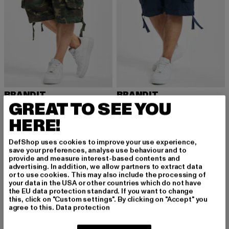
BRANDIT
BRANDIT
Urban Legend
Urban Legend
GREAT TO SEE YOU
Derzeitiger Preis: 37,99 EUR
Derzeitiger Preis: 34,79 EUR
Aktionspreis:
37,99 EUR
34,79 EUR
39,99 EUR
HERE!
DefShop uses cookies to improve your use experience,
save your preferences, analyse use behaviour and to
provide and measure interest-based contents and
Basketball Shorts für Herren: Stil und Funktionalität
advertising. In addition, we allow partners to extract data
or to use cookies. This may also include the processing of
auf und abseits des Spielfelds
your data in the USA or other countries which do not have
the EU data protection standard. If you want to change
Basketball Shorts für Herren sind weit mehr als nur
this, click on "Custom settings". By clicking on "Accept" you
Sportbekleidung – sie sind ein Symbol für Stil und
agree to this.
Data protection
Funktionalität, sowohl auf dem Spielfeld als auch im Alltag.
Ursprünglich für den Sport entwickelt, haben sich Basketball