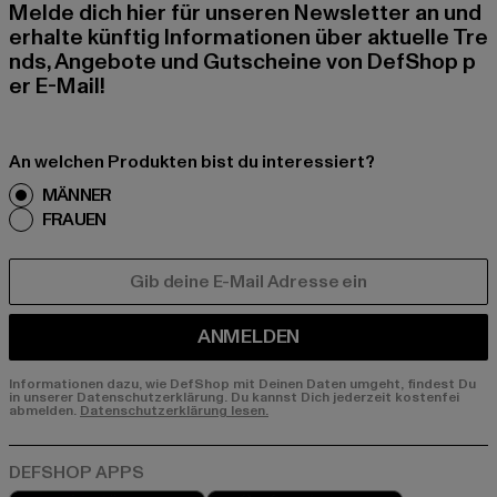
Melde dich hier für unseren Newsletter an und
erhalte künftig Informationen über aktuelle Tre
nds, Angebote und Gutscheine von DefShop p
er E-Mail!
An welchen Produkten bist du interessiert?
MÄNNER
FRAUEN
E-MAIL
ANMELDEN
Informationen dazu, wie DefShop mit Deinen Daten umgeht, findest Du
in unserer Datenschutzerklärung. Du kannst Dich jederzeit kostenfei
abmelden.
Datenschutzerklärung lesen.