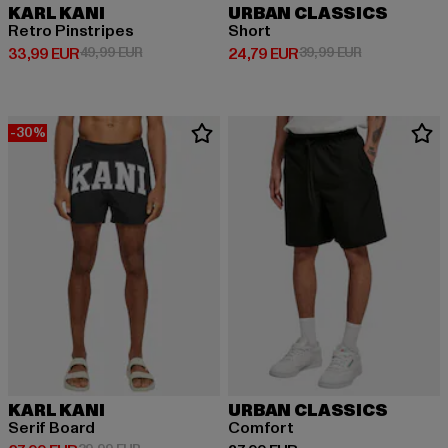
KARL KANI
URBAN CLASSICS
Retro Pinstripes
Short
Derzeitiger Preis: 33,99 EUR
Aktionspreis: 49,99 EUR
Derzeitiger Preis: 24,79 EUR
Aktionspreis:
33,99 EUR
49,99 EUR
24,79 EUR
39,99 EUR
-30%
KARL KANI
URBAN CLASSICS
Serif Board
Comfort