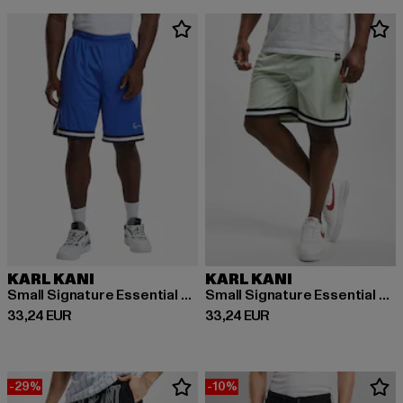
KARL KANI
KARL KANI
Small Signature Essential Mesh
Small Signature Essential Mesh
Derzeitiger Preis: 33,24 EUR
Derzeitiger Preis: 33,24 EUR
33,24 EUR
33,24 EUR
-29%
-10%