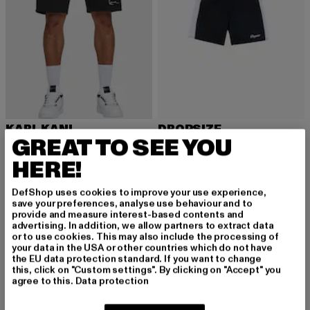
KARL KANI
DROPSIZE
GREAT TO SEE YOU
Signature
PIPING SHORTS
Derzeitiger Preis: 37,99 EUR
Derzeitiger Preis: 22,07 EUR
Aktionspreis: 
37,99 EUR
22,07 EUR
31,99 EUR
HERE!
DefShop uses cookies to improve your use experience,
save your preferences, analyse use behaviour and to
provide and measure interest-based contents and
Basketball Shorts für Herren: Stil und Funktionalität
advertising. In addition, we allow partners to extract data
or to use cookies. This may also include the processing of
auf und abseits des Spielfelds
your data in the USA or other countries which do not have
the EU data protection standard. If you want to change
Basketball Shorts für Herren sind weit mehr als nur
this, click on "Custom settings". By clicking on "Accept" you
Sportbekleidung – sie sind ein Symbol für Stil und
agree to this.
Data protection
Funktionalität, sowohl auf dem Spielfeld als auch im Alltag.
Ursprünglich für den Sport entwickelt, haben sich Basketball