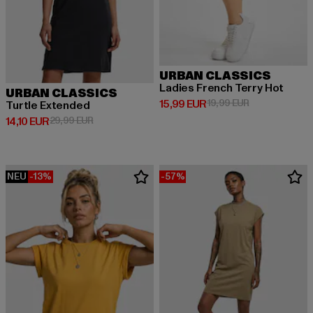
URBAN CLASSICS
Ladies French Terry Hot
URBAN CLASSICS
Derzeitiger Preis: 15,99 EUR
Aktionspreis: 
15,99 EUR
19,99 EUR
Turtle Extended
Derzeitiger Preis: 14,10 EUR
Aktionspreis: 29,99 EUR
14,10 EUR
29,99 EUR
NEU
-13%
-57%