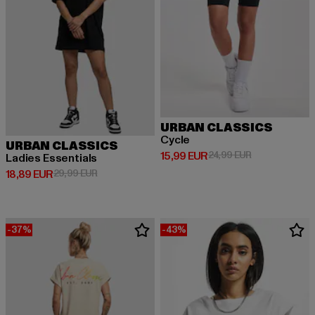
URBAN CLASSICS
Cycle
URBAN CLASSICS
Derzeitiger Preis: 15,99 EUR
Aktionspreis: 
15,99 EUR
24,99 EUR
Ladies Essentials
Derzeitiger Preis: 18,89 EUR
Aktionspreis: 29,99 EUR
18,89 EUR
29,99 EUR
-37%
-43%