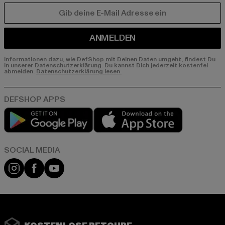
E-MAIL
ANMELDEN
Informationen dazu, wie DefShop mit Deinen Daten umgeht, findest Du
in unserer Datenschutzerklärung. Du kannst Dich jederzeit kostenfei
abmelden.
Datenschutzerklärung lesen.
Play market
App store
Instagram
Facebook
YouTube