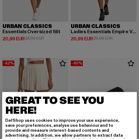
URBAN CLASSICS
URBAN CLASSICS
Essentials Oversized Slit
Ladies Essentials Empire Valance
Derzeitiger Preis: 20,99 EUR
Aktionspreis: 34,99 EUR
Derzeitiger Preis: 20,99 EUR
Aktionspreis:
20,99 EUR
34,99 EUR
20,99 EUR
29,99 EUR
-42%
-40%
GREAT TO SEE YOU
HERE!
DefShop uses cookies to improve your use experience,
save your preferences, analyse use behaviour and to
provide and measure interest-based contents and
advertising. In addition, we allow partners to extract data