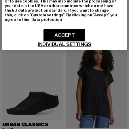
or to use cookies. This may also include the processing of
your data in the USA or other countries which do not have
URBAN CLASSICS
URBAN CLASSICS
the EU data protection standard. If you want to change
Urban Classics Ladies Jersey Skort
Leather Imitation
this, click on "Custom settings". By clicking on "Accept" you
agree to this.
Data protection
Derzeitiger Preis: 19,13 EUR
Aktionspreis: 32,99 EUR
Derzeitiger Preis: 11,99 EUR
Aktionspreis: 1
19,13 EUR
32,99 EUR
11,99 EUR
19,99 EUR
ACCEPT
INDIVIDUAL SETTINGS
-10%
NEU
-20%
URBAN CLASSICS