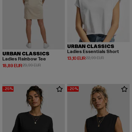
URBAN CLASSICS
Ladies Essentials Short
URBAN CLASSICS
Derzeitiger Preis: 13,10 EUR
Aktionspreis: 2
13,10 EUR
22,99 EUR
Ladies Rainbow Tee
Derzeitiger Preis: 18,89 EUR
Aktionspreis: 29,99 EUR
18,89 EUR
29,99 EUR
-25%
-20%