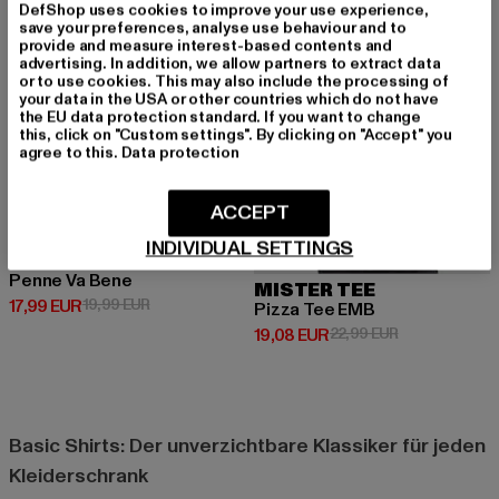
DefShop uses cookies to improve your use experience,
save your preferences, analyse use behaviour and to
provide and measure interest-based contents and
advertising. In addition, we allow partners to extract data
or to use cookies. This may also include the processing of
your data in the USA or other countries which do not have
the EU data protection standard. If you want to change
this, click on "Custom settings". By clicking on "Accept" you
agree to this.
Data protection
ACCEPT
INDIVIDUAL SETTINGS
MISTER TEE
Penne Va Bene
MISTER TEE
Derzeitiger Preis: 17,99 EUR
Aktionspreis: 19,99 EUR
17,99 EUR
19,99 EUR
Pizza Tee EMB
Derzeitiger Preis: 19,08 EUR
Aktionspreis: 
19,08 EUR
22,99 EUR
Basic Shirts: Der unverzichtbare Klassiker für jeden
Kleiderschrank