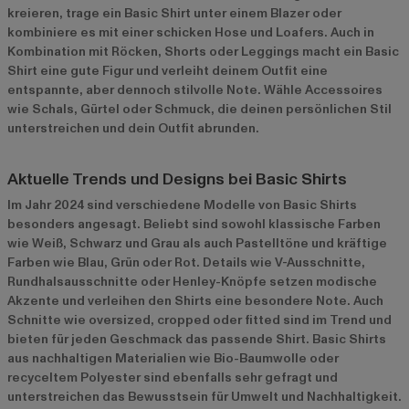
kreieren, trage ein Basic Shirt unter einem Blazer oder
kombiniere es mit einer schicken Hose und Loafers. Auch in
Kombination mit Röcken, Shorts oder Leggings macht ein Basic
Shirt eine gute Figur und verleiht deinem Outfit eine
entspannte, aber dennoch stilvolle Note. Wähle Accessoires
wie Schals, Gürtel oder Schmuck, die deinen persönlichen Stil
unterstreichen und dein Outfit abrunden.
Aktuelle Trends und Designs bei Basic Shirts
Im Jahr 2024 sind verschiedene Modelle von Basic Shirts
besonders angesagt. Beliebt sind sowohl klassische Farben
wie Weiß, Schwarz und Grau als auch Pastelltöne und kräftige
Farben wie Blau, Grün oder Rot. Details wie V-Ausschnitte,
Rundhalsausschnitte oder Henley-Knöpfe setzen modische
Akzente und verleihen den Shirts eine besondere Note. Auch
Schnitte wie oversized, cropped oder fitted sind im Trend und
bieten für jeden Geschmack das passende Shirt. Basic Shirts
aus nachhaltigen Materialien wie Bio-Baumwolle oder
recyceltem Polyester sind ebenfalls sehr gefragt und
unterstreichen das Bewusstsein für Umwelt und Nachhaltigkeit.