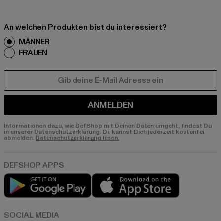
An welchen Produkten bist du interessiert?
MÄNNER
FRAUEN
E-MAIL
ANMELDEN
Informationen dazu, wie DefShop mit Deinen Daten umgeht, findest Du
in unserer Datenschutzerklärung. Du kannst Dich jederzeit kostenfei
abmelden.
Datenschutzerklärung lesen.
Play market
App store