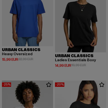
URBAN CLASSICS
Heavy Oversized
URBAN CLASSICS
Derzeitiger Preis: 15,99 EUR
Aktionspreis: 22,99 EUR
15,99 EUR
22,99 EUR
Ladies Essentials Boxy
Derzeitiger Preis: 14,99 EUR
Aktionspreis: 
14,99 EUR
19,99 EUR
-25%
-20%