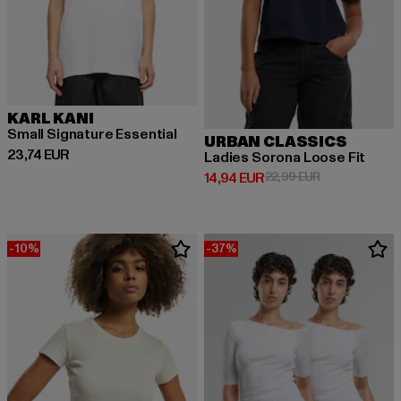
KARL KANI
Small Signature Essential
URBAN CLASSICS
Derzeitiger Preis: 23,74 EUR
23,74 EUR
Ladies Sorona Loose Fit
Derzeitiger Preis: 14,94 EUR
Aktionspreis: 
14,94 EUR
22,99 EUR
-10%
-37%