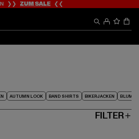
ION ❯❯
ZUM SALE
❮❮
EN
AUTUMN LOOK
BAND SHIRTS
BIKERJACKEN
BLUME
FILTER