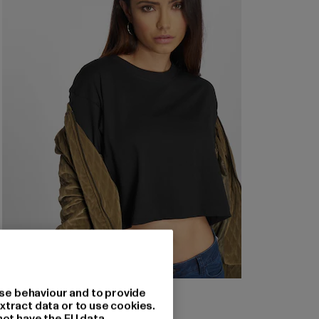
URBAN CLASSICS
se behaviour and to provide
Ladies Oversized Short
xtract data or to use cookies.
not have the EU data