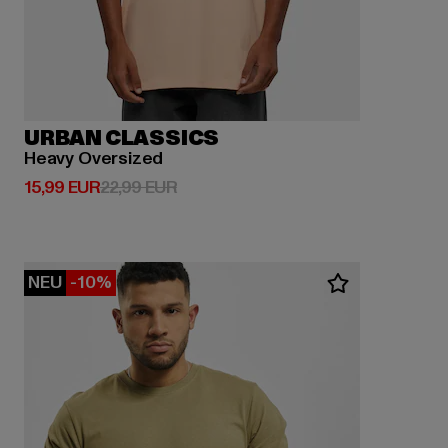
URBAN CLASSICS
Heavy Oversized
Derzeitiger Preis: 15,99 EUR
Aktionspreis: 22,99 EUR
15,99 EUR
22,99 EUR
NEU
-10%