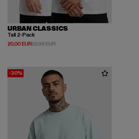
URBAN CLASSICS
Tall 2-Pack
Derzeitiger Preis: 20,00 EUR
Aktionspreis: 22,99 EUR
20,00 EUR
22,99 EUR
-30%