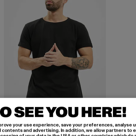
O SEE YOU HERE!
URBAN CLASSICS
rove your use experience, save your preferences, analyse u
Turnup
ontents and advertising. In addition, we allow partners to e
ocessing of your data in the USA or other countries which do 