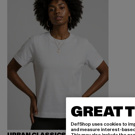
GREAT T
DefShop uses cookies to imp
and measure interest-based c
This may also include the pr