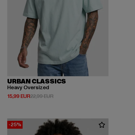
URBAN CLASSICS
Heavy Oversized
Derzeitiger Preis: 15,99 EUR
Aktionspreis: 22,99 EUR
15,99 EUR
22,99 EUR
-25%