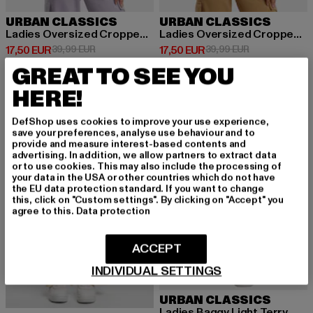
URBAN CLASSICS
URBAN CLASSICS
Ladies Oversized Cropped Light Terry
Ladies Oversized Cropped Light Terry
Derzeitiger Preis: 17,50 EUR
Aktionspreis: 39,99 EUR
Derzeitiger Preis: 17,50 EUR
Aktionspreis: 
17,50 EUR
39,99 EUR
17,50 EUR
39,99 EUR
GREAT TO SEE YOU
HERE!
-56%
-56%
DefShop uses cookies to improve your use experience,
save your preferences, analyse use behaviour and to
provide and measure interest-based contents and
advertising. In addition, we allow partners to extract data
or to use cookies. This may also include the processing of
your data in the USA or other countries which do not have
the EU data protection standard. If you want to change
this, click on "Custom settings". By clicking on "Accept" you
agree to this.
Data protection
ACCEPT
INDIVIDUAL SETTINGS
URBAN CLASSICS
Ladies Baggy Light Terry