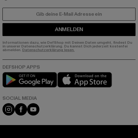
E-MAIL
ANMELDEN
Informationen dazu, wie DefShop mit Deinen Daten umgeht, findest Du
in unserer Datenschutzerklärung. Du kannst Dich jederzeit kostenfei
abmelden.
Datenschutzerklärung lesen.
Play market
App store
Instagram
Facebook
YouTube