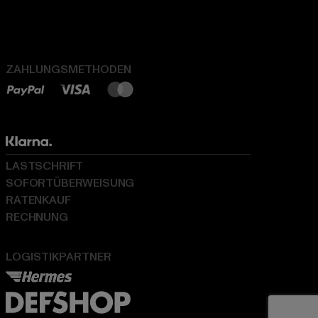
ZAHLUNGSMETHODEN
LASTSCHRIFT
SOFORTÜBERWEISUNG
RATENKAUF
RECHNUNG
LOGISTIKPARTNER