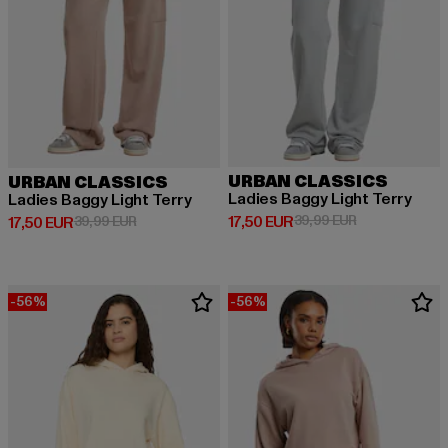
URBAN CLASSICS
URBAN CLASSICS
Ladies Baggy Light Terry
Ladies Baggy Light Terry
Derzeitiger Preis: 17,50 EUR
Aktionspreis: 
17,50 EUR
39,99 EUR
Derzeitiger Preis: 17,50 EUR
Aktionspreis: 39,99 EUR
17,50 EUR
39,99 EUR
-56%
-56%