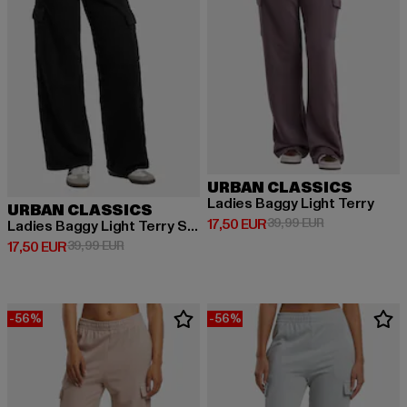
URBAN CLASSICS
Ladies Baggy Light Terry
URBAN CLASSICS
Derzeitiger Preis: 17,50 EUR
Aktionspreis: 
17,50 EUR
39,99 EUR
Ladies Baggy Light Terry Sweat Pants
Derzeitiger Preis: 17,50 EUR
Aktionspreis: 39,99 EUR
17,50 EUR
39,99 EUR
-56%
-56%