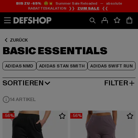
BIS ZU -65%
😲💥 Summer Sale Reloaded — absolute
Zum
Zum
Zum
RABATTESKALATION ❯❯
ZUM SALE
❮❮
Inhalt
Fußzeile
Produktraster
springen
springen
springen
ZURÜCK
BASIC ESSENTIALS
ADIDAS NMD
ADIDAS STAN SMITH
ADIDAS SWIFT RUN
SORTIEREN
FILTER
BELIEBTESTE
14 ARTIKEL
-56%
-56%