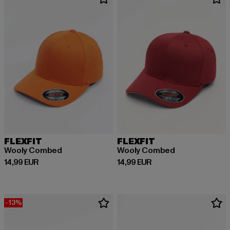
FLEXFIT
FLEXFIT
Wooly Combed
Wooly Combed
Derzeitiger Preis: 14,99 EUR
Derzeitiger Preis: 14,99 EUR
14,99 EUR
14,99 EUR
-13%