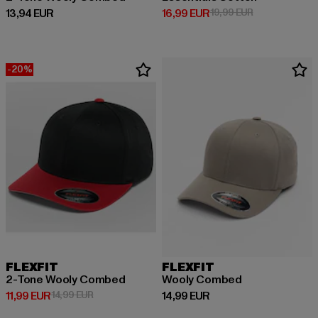
Derzeitiger Preis: 13,94 EUR
Derzeitiger Preis: 16,99 EUR
Aktionspreis: 
13,94 EUR
16,99 EUR
19,99 EUR
-20%
FLEXFIT
FLEXFIT
2-Tone Wooly Combed
Wooly Combed
Derzeitiger Preis: 11,99 EUR
Aktionspreis: 14,99 EUR
Derzeitiger Preis: 14,99 EUR
11,99 EUR
14,99 EUR
14,99 EUR