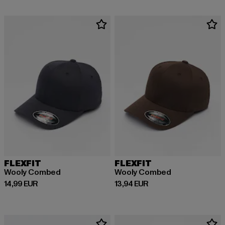
FLEXFIT
FLEXFIT
Wooly Combed
Wooly Combed
Derzeitiger Preis: 14,99 EUR
Derzeitiger Preis: 13,94 EUR
14,99 EUR
13,94 EUR