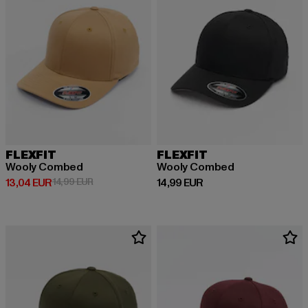
FLEXFIT
FLEXFIT
Wooly Combed
Wooly Combed
Derzeitiger Preis: 13,04 EUR
Aktionspreis: 14,99 EUR
Derzeitiger Preis: 14,99 EUR
13,04 EUR
14,99 EUR
14,99 EUR