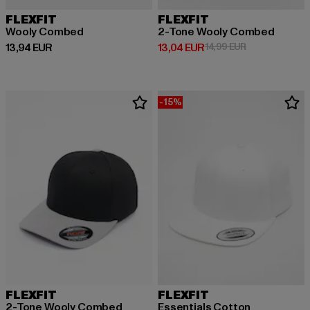
FLEXFIT
FLEXFIT
Wooly Combed
2-Tone Wooly Combed
Derzeitiger Preis: 13,94 EUR
Derzeitiger Preis: 13,04 EUR
Aktionspreis: 
13,94 EUR
13,04 EUR
14,99 EUR
-15%
FLEXFIT
FLEXFIT
2-Tone Wooly Combed
Essentials Cotton