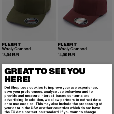
FLEXFIT
FLEXFIT
Wooly Combed
Wooly Combed
Derzeitiger Preis: 13,94 EUR
Derzeitiger Preis: 14,99 EUR
13,94 EUR
14,99 EUR
GREAT TO SEE YOU
-11%
HERE!
DefShop uses cookies to improve your use experience,
save your preferences, analyse use behaviour and to
provide and measure interest-based contents and
advertising. In addition, we allow partners to extract data
or to use cookies. This may also include the processing of
your data in the USA or other countries which do not have
the EU data protection standard. If you want to change