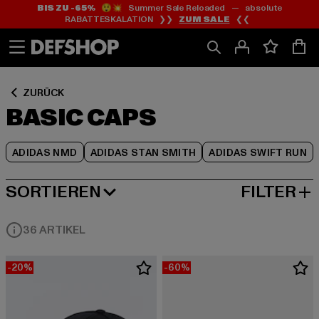
BIS ZU -65%
😲💥 Summer Sale Reloaded — absolute
Zum
Zum
Zum
RABATTESKALATION ❯❯
ZUM SALE
❮❮
Inhalt
Fußzeile
Produktraster
springen
springen
springen
ZURÜCK
BASIC CAPS
ADIDAS NMD
ADIDAS STAN SMITH
ADIDAS SWIFT RUN
SORTIEREN
FILTER
NEUESTE
36 ARTIKEL
-20%
-60%