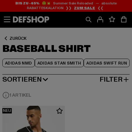
BIS ZU -65%
😲💥 Summer Sale Reloaded — absolute
Zum
Zum
Zum
RABATTESKALATION ❯❯
ZUM SALE
❮❮
Inhalt
Fußzeile
Produktraster
springen
springen
springen
ZURÜCK
BASEBALL SHIRT
ADIDAS NMD
ADIDAS STAN SMITH
ADIDAS SWIFT RUN
SORTIEREN
FILTER
BELIEBTESTE
1 ARTIKEL
NEU