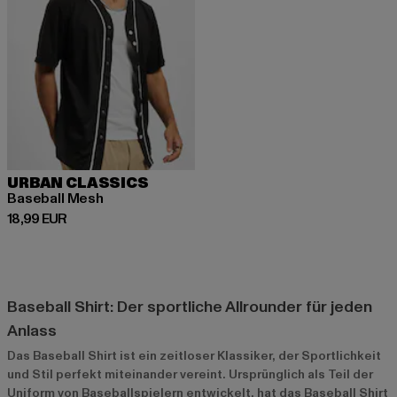
URBAN CLASSICS
Baseball Mesh
Derzeitiger Preis: 18,99 EUR
18,99 EUR
Baseball Shirt: Der sportliche Allrounder für jeden
Anlass
Das Baseball Shirt ist ein zeitloser Klassiker, der Sportlichkeit
und Stil perfekt miteinander vereint. Ursprünglich als Teil der
Uniform von Baseballspielern entwickelt, hat das Baseball Shirt