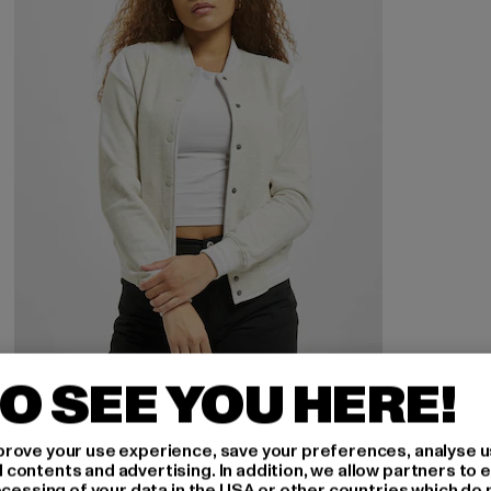
O SEE YOU HERE!
URBAN CLASSICS
Inset College
rove your use experience, save your preferences, analyse u
Derzeitiger Preis: 35,99 EUR
Aktionspreis: 39,99 EUR
35,99 EUR
39,99 EUR
ontents and advertising. In addition, we allow partners to e
ocessing of your data in the USA or other countries which do 