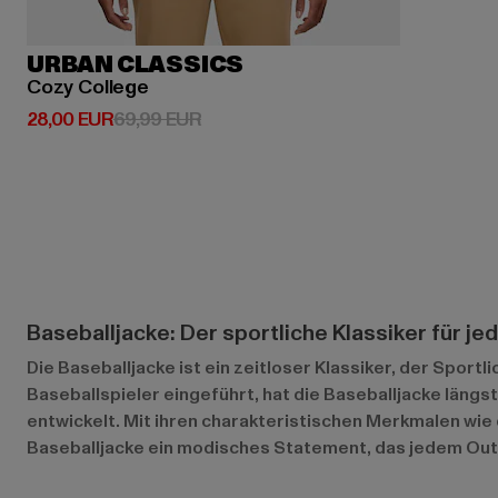
URBAN CLASSICS
Cozy College
Derzeitiger Preis: 28,00 EUR
Aktionspreis: 69,99 EUR
28,00 EUR
69,99 EUR
Baseballjacke: Der sportliche Klassiker für je
Die Baseballjacke ist ein zeitloser Klassiker, der Sport
Baseballspieler eingeführt, hat die Baseballjacke läng
entwickelt. Mit ihren charakteristischen Merkmalen wie
Baseballjacke ein modisches Statement, das jedem Outfit