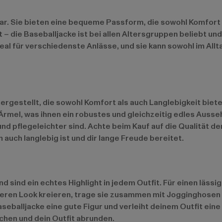
. Sie bieten eine bequeme Passform, die sowohl Komfort als
t – die Baseballjacke ist bei allen Altersgruppen beliebt un
e ideal für verschiedenste Anlässe, und sie kann sowohl im 
rgestellt, die sowohl Komfort als auch Langlebigkeit biet
 Ärmel, was ihnen ein robustes und gleichzeitig edles Auss
nd pflegeleichter sind. Achte beim Kauf auf die Qualität de
 auch langlebig ist und dir lange Freude bereitet.
nd sind ein echtes Highlight in jedem Outfit. Für einen läss
eren Look kreieren, trage sie zusammen mit Jogginghosen 
aseballjacke eine gute Figur und verleiht deinem Outfit ei
chen und dein Outfit abrunden.