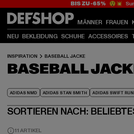
BIS ZU -65%
😲💥 Sum
MÄNNER
FRAUEN
NEU
BEKLEIDUNG
SCHUHE
ACCESSOIRES
INSPIRATION
BASEBALL JACKE
BASEBALL JACK
ADIDAS NMD
ADIDAS STAN SMITH
ADIDAS SWIFT RUN
SORTIEREN NACH:
BELIEBTE
11 ARTIKEL