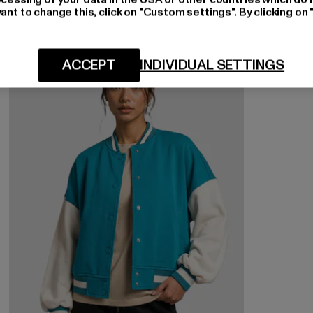
ant to change this, click on "Custom settings". By clicking on 
-55%
ACCEPT
INDIVIDUAL SETTINGS