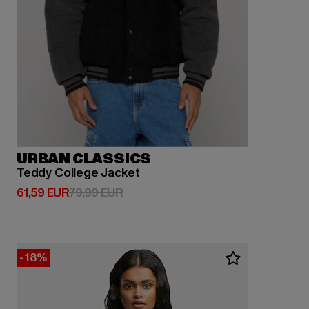
URBAN CLASSICS
Teddy College Jacket
Derzeitiger Preis: 61,59 EUR
Aktionspreis: 79,99 EUR
61,59 EUR
79,99 EUR
-18%