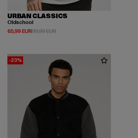
URBAN CLASSICS
Oldschool
Derzeitiger Preis: 65,99 EUR
Aktionspreis: 99,99 EUR
65,99 EUR
99,99 EUR
-23%