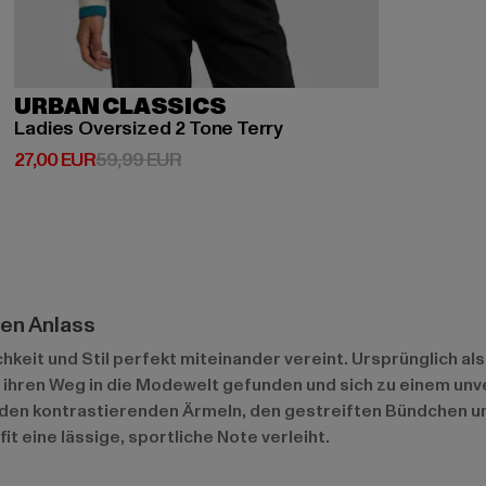
URBAN CLASSICS
Ladies Oversized 2 Tone Terry
Derzeitiger Preis: 27,00 EUR
Aktionspreis: 59,99 EUR
27,00 EUR
59,99 EUR
den Anlass
lichkeit und Stil perfekt miteinander vereint. Ursprünglich 
st ihren Weg in die Modewelt gefunden und sich zu einem u
 den kontrastierenden Ärmeln, den gestreiften Bündchen un
 eine lässige, sportliche Note verleiht.