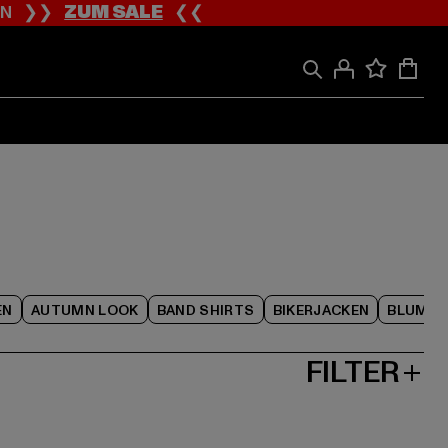
ION ❯❯
ZUM SALE
❮❮
EN
AUTUMN LOOK
BAND SHIRTS
BIKERJACKEN
BLUME
FILTER