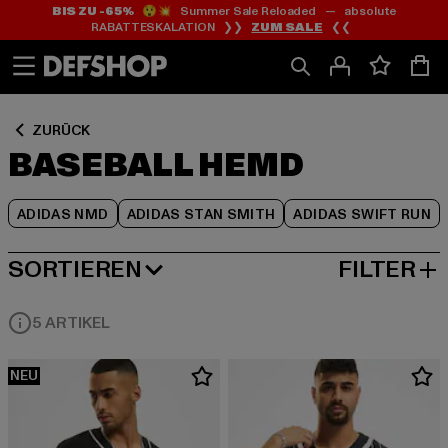
BIS ZU -65%
😲💥 Summer Sale Reloaded — absolute
Zum
Zum
Zum
RABATTESKALATION ❯❯
ZUM SALE
❮❮
Inhalt
Fußzeile
Produktraster
springen
springen
springen
ZURÜCK
BASEBALL HEMD
ADIDAS NMD
ADIDAS STAN SMITH
ADIDAS SWIFT RUN
SORTIEREN
FILTER
BELIEBTESTE
5 ARTIKEL
NEU