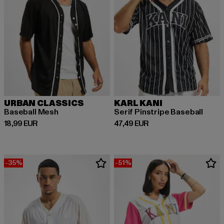
URBAN CLASSICS
KARL KANI
Baseball Mesh
Serif Pinstripe Baseball
Derzeitiger Preis: 18,99 EUR
Derzeitiger Preis: 47,49 EUR
18,99 EUR
47,49 EUR
-35%
-51%