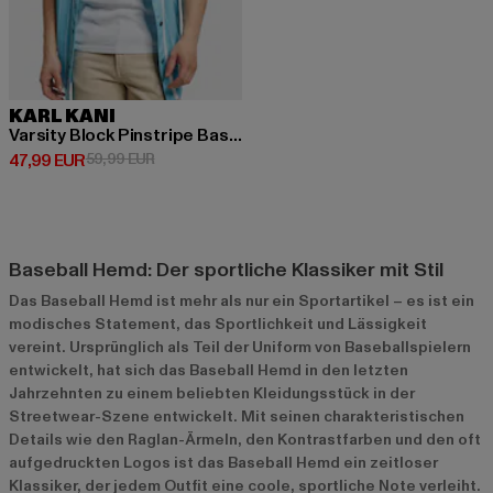
KARL KANI
Varsity Block Pinstripe Baseball
Derzeitiger Preis: 47,99 EUR
Aktionspreis: 59,99 EUR
47,99 EUR
59,99 EUR
Baseball Hemd: Der sportliche Klassiker mit Stil
Das Baseball Hemd ist mehr als nur ein Sportartikel – es ist ein
modisches Statement, das Sportlichkeit und Lässigkeit
vereint. Ursprünglich als Teil der Uniform von Baseballspielern
entwickelt, hat sich das Baseball Hemd in den letzten
Jahrzehnten zu einem beliebten Kleidungsstück in der
Streetwear-Szene entwickelt. Mit seinen charakteristischen
Details wie den Raglan-Ärmeln, den Kontrastfarben und den oft
aufgedruckten Logos ist das Baseball Hemd ein zeitloser
Klassiker, der jedem Outfit eine coole, sportliche Note verleiht.