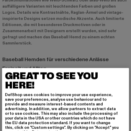
Farbkombinationen wie Weiß-Schwarz oder Blau-Weiß als auch
auffälligere Varianten mit leuchtenden Farben und großen
Logos. Details wie Kontrastnähte, Raglan-Ärmel und vintage-
inspirierte Designs setzen modische Akzente. Auch limitierte
Editionen, die mit besonderen Druckmotiven oder in
Zusammenarbeit mit Designern erstellt wurden, sind sehr
gefragt und machen das Baseball Hemd zu einem echten
Sammlerstück.
Baseball Hemden für verschiedene Anlässe
Freizeit und Alltag
GREAT TO SEE YOU
Für den Alltag ist das Baseball Hemd die perfekte Wahl. Es
HERE!
bietet Komfort und Stil in einem und lässt sich leicht mit Jeans,
Shorts oder Jogginghosen kombinieren. Ob beim Einkaufen, im
DefShop uses cookies to improve your use experience,
Café oder beim Spaziergang – mit einem Baseball Hemd bist du
save your preferences, analyse use behaviour and to
immer gut angezogen.
provide and measure interest-based contents and
advertising. In addition, we allow partners to extract data
or to use cookies. This may also include the processing of
Streetwear und urbaner Style
your data in the USA or other countries which do not have
the EU data protection standard. If you want to change
In der Streetwear-Szene ist das Baseball Hemd ein echtes
this, click on "Custom settings". By clicking on "Accept" you