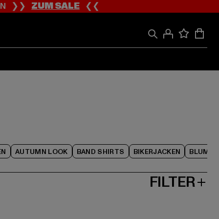
ION ❯❯
ZUM SALE
❮❮
EN
AUTUMN LOOK
BAND SHIRTS
BIKERJACKEN
BLUME
FILTER