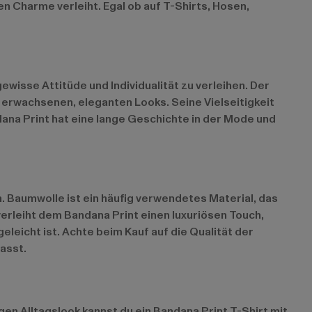
en Charme verleiht. Egal ob auf T-Shirts, Hosen,
wisse Attitüde und Individualität zu verleihen. Der
 erwachsenen, eleganten Looks. Seine Vielseitigkeit
dana Print hat eine lange Geschichte in der Mode und
n. Baumwolle ist ein häufig verwendetes Material, das
verleiht dem Bandana Print einen luxuriösen Touch,
leicht ist. Achte beim Kauf auf die Qualität der
asst.
igen Alltagslook kannst du ein Bandana Print T-Shirt mit