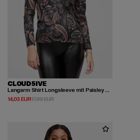
CLOUD5IVE
Langarm Shirt Longsleeve mit Paisley Print
Derzeitiger Preis: 14,03 EUR
Aktionspreis: 17,99 EUR
14,03 EUR
17,99 EUR