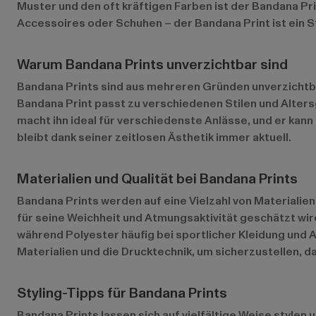
Muster und den oft kräftigen Farben ist der Bandana Pri
Accessoires oder Schuhen – der Bandana Print ist ein 
Warum Bandana Prints unverzichtbar sind
Bandana Prints sind aus mehreren Gründen unverzichtbar.
Bandana Print passt zu verschiedenen Stilen und Alters
macht ihn ideal für verschiedenste Anlässe, und er kann
bleibt dank seiner zeitlosen Ästhetik immer aktuell.
Materialien und Qualität bei Bandana Prints
Bandana Prints werden auf eine Vielzahl von Materialien
für seine Weichheit und Atmungsaktivität geschätzt wird
während Polyester häufig bei sportlicher Kleidung und A
Materialien und die Drucktechnik, um sicherzustellen, d
Styling-Tipps für Bandana Prints
Bandana Prints lassen sich auf vielfältige Weise stylen u