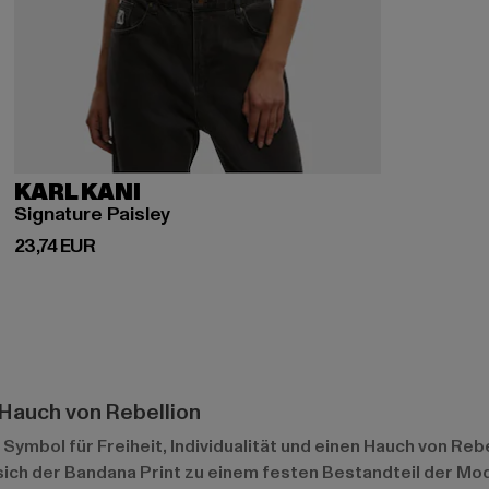
KARL KANI
Signature Paisley
Derzeitiger Preis: 23,74 EUR
23,74 EUR
 Hauch von Rebellion
n Symbol für Freiheit, Individualität und einen Hauch von Reb
 sich der Bandana Print zu einem festen Bestandteil der Mo