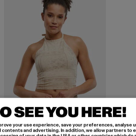
O SEE YOU HERE!
rove your use experience, save your preferences, analyse u
ontents and advertising. In addition, we allow partners to e
KARL KANI
ocessing of your data in the USA or other countries which do 