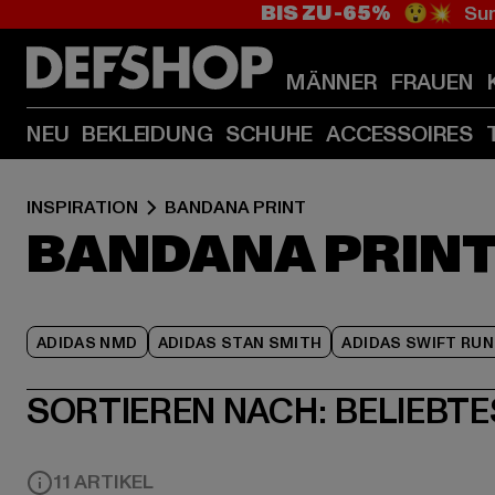
BIS ZU -65%
😲💥 Sum
MÄNNER
FRAUEN
NEU
BEKLEIDUNG
SCHUHE
ACCESSOIRES
INSPIRATION
BANDANA PRINT
BANDANA PRIN
ADIDAS NMD
ADIDAS STAN SMITH
ADIDAS SWIFT RUN
SORTIEREN NACH:
BELIEBTE
11 ARTIKEL