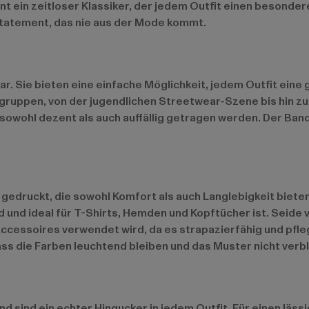
nt ein zeitloser Klassiker, der jedem Outfit einen besonder
Statement, das nie aus der Mode kommt.
 Sie bieten eine einfache Möglichkeit, jedem Outfit eine ge
gruppen, von der jugendlichen Streetwear-Szene bis hin zu
 sowohl dezent als auch auffällig getragen werden. Der Ban
 gedruckt, die sowohl Komfort als auch Langlebigkeit biete
 und ideal für T-Shirts, Hemden und Kopftücher ist. Seide 
ccessoires verwendet wird, da es strapazierfähig und pflege
ass die Farben leuchtend bleiben und das Muster nicht verbl
nd sind ein echter Hingucker in jedem Outfit. Für einen läss