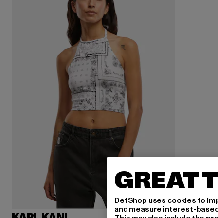
GREAT T
DefShop uses cookies to imp
and measure interest-based c
KARL KANI
This may also include the pr