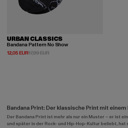
URBAN CLASSICS
Bandana Pattern No Show
Derzeitiger Preis: 12,05 EUR
Aktionspreis: 17,99 EUR
12,05 EUR
17,99 EUR
Bandana Print: Der klassische Print mit einem
Der Bandana Print ist mehr als nur ein Muster – er ist ei
und später in der Rock- und Hip-Hop-Kultur beliebt, hat