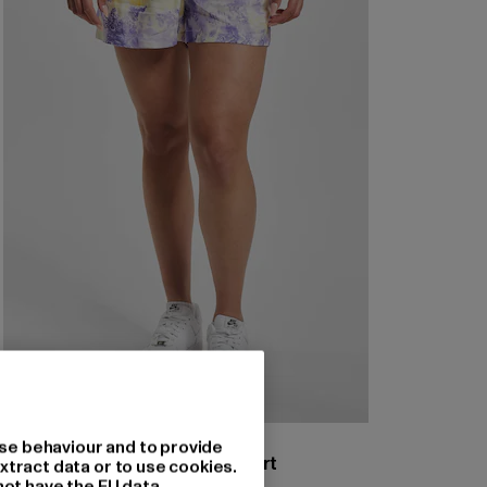
KARL KANI
se behaviour and to provide
Small Signature Paisley Resort
xtract data or to use cookies.
not have the EU data