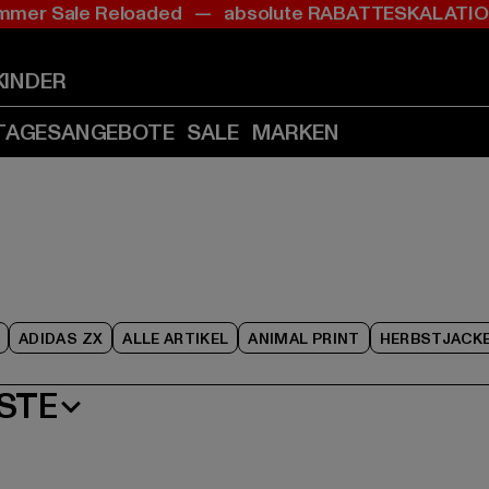
mer Sale Reloaded — absolute RABATTESKALAT
Zum
Zum
Zum
Inhalt
Fußzeile
Produktraster
springen
springen
springen
KINDER
(Enter
(Enter
(Enter
drücken)
drücken)
drücken)
TAGESANGEBOTE
SALE
MARKEN
ADIDAS ZX
ALLE ARTIKEL
ANIMAL PRINT
HERBSTJACK
STE