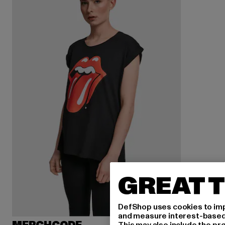
GREAT T
DefShop uses cookies to imp
and measure interest-based c
This may also include the pr