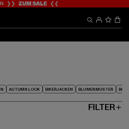
ION ❯❯
ZUM SALE
❮❮
EN
AUTUMN LOOK
BIKERJACKEN
BLUMENMUSTER
BLAC
FILTER