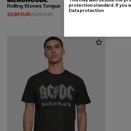
MERCHCODE
protection standard. If you w
Rolling Stones Tongue
Data protection
Derzeitiger Preis: 23,99 EUR
Aktionspreis: 29,99 EUR
23,99 EUR
29,99 EUR