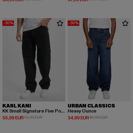
-30%
-30%
KARL KANI
URBAN CLASSICS
KK Small Signature Five Pocket Denim Vintage Baggy
Heavy Ounce
Derzeitiger Preis: 55,99 EUR
Aktionspreis: 79,99 EUR
Derzeitiger Preis: 34,99 EUR
Aktionspreis:
55,99 EUR
79,99 EUR
34,99 EUR
49,99 EUR