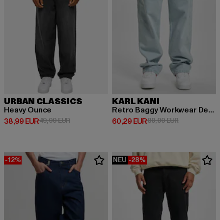
URBAN CLASSICS
KARL KANI
Heavy Ounce
Retro Baggy Workwear Denim Loose Fit
Derzeitiger Preis: 38,99 EUR
Aktionspreis: 49,99 EUR
Derzeitiger Preis: 60,29 EUR
Aktionspreis:
38,99 EUR
49,99 EUR
60,29 EUR
89,99 EUR
-12%
NEU
-28%