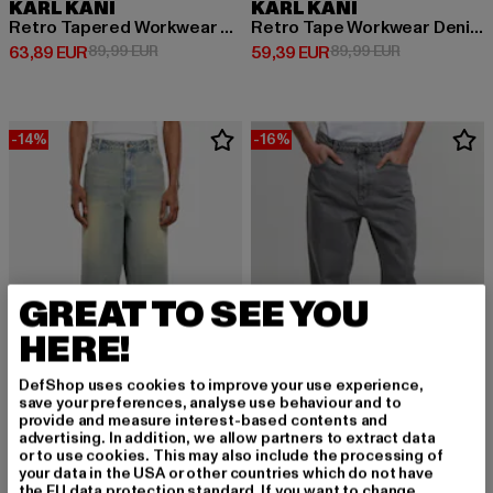
KARL KANI
KARL KANI
Retro Tapered Workwear Denim Loose
Retro Tape Workwear Denim Loose Fit
Derzeitiger Preis: 63,89 EUR
Aktionspreis: 89,99 EUR
Derzeitiger Preis: 59,39 EUR
Aktionspreis:
63,89 EUR
89,99 EUR
59,39 EUR
89,99 EUR
-14%
-16%
GREAT TO SEE YOU
HERE!
DefShop uses cookies to improve your use experience,
save your preferences, analyse use behaviour and to
provide and measure interest-based contents and
advertising. In addition, we allow partners to extract data
KARL KANI
or to use cookies. This may also include the processing of
KM242-050-1 Karl Kani OG Denim Baggy Jorts
your data in the USA or other countries which do not have
2Y STUDIOS
Derzeitiger Preis: 60,19 EUR
Aktionspreis: 69,99 EUR
60,19 EUR
69,99 EUR
the EU data protection standard. If you want to change