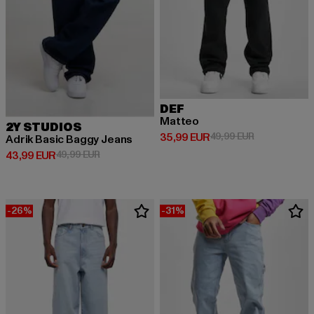
DEF
Matteo
2Y STUDIOS
Derzeitiger Preis: 35,99 EUR
Aktionspreis:
35,99 EUR
49,99 EUR
Adrik Basic Baggy Jeans
Derzeitiger Preis: 43,99 EUR
Aktionspreis: 49,99 EUR
43,99 EUR
49,99 EUR
-26%
-31%