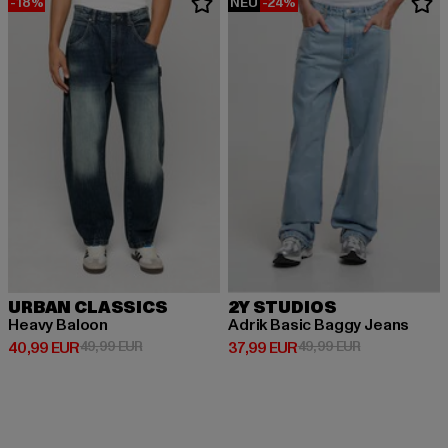
-18%
NEU
-24%
URBAN CLASSICS
2Y STUDIOS
Heavy Baloon
Adrik Basic Baggy Jeans
Derzeitiger Preis: 40,99 EUR
Aktionspreis: 49,99 EUR
Derzeitiger Preis: 37,99 EUR
Aktionspreis:
40,99 EUR
49,99 EUR
37,99 EUR
49,99 EUR