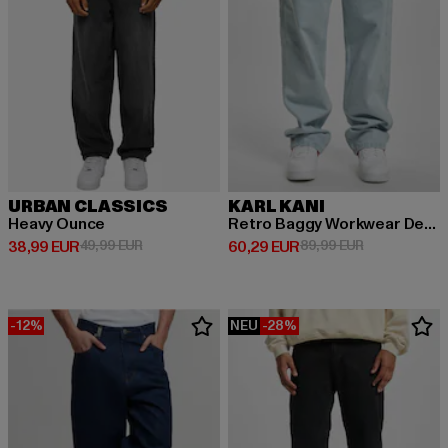
URBAN CLASSICS
KARL KANI
Heavy Ounce
Retro Baggy Workwear Denim Loose Fit
Derzeitiger Preis: 38,99 EUR
Aktionspreis: 49,99 EUR
Derzeitiger Preis: 60,29 EUR
Aktionspreis:
38,99 EUR
49,99 EUR
60,29 EUR
89,99 EUR
-12%
NEU
-28%