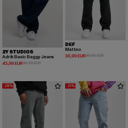
DEF
Matteo
2Y STUDIOS
Derzeitiger Preis: 35,99 EUR
Aktionspreis:
35,99 EUR
49,99 EUR
Adrik Basic Baggy Jeans
Derzeitiger Preis: 43,99 EUR
Aktionspreis: 49,99 EUR
43,99 EUR
49,99 EUR
-28%
-31%