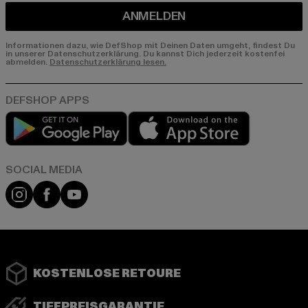
ANMELDEN
Informationen dazu, wie DefShop mit Deinen Daten umgeht, findest Du
in unserer Datenschutzerklärung. Du kannst Dich jederzeit kostenfei
abmelden.
Datenschutzerklärung lesen.
Play market
App store
Instagram
Facebook
YouTube
KOSTENLOSE RETOURE
TIEFPREISGARANTIE