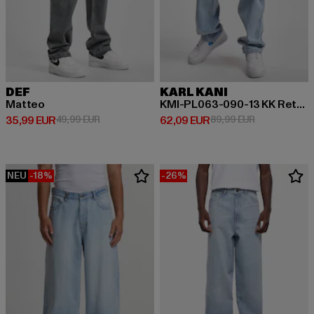
DEF
KARL KANI
Matteo
KMI-PL063-090-13 KK Retro Baggy Workwear Denim
Derzeitiger Preis: 35,99 EUR
Aktionspreis: 49,99 EUR
Derzeitiger Preis: 62,09 EUR
Aktionspreis:
35,99 EUR
49,99 EUR
62,09 EUR
89,99 EUR
NEU
-18%
-26%