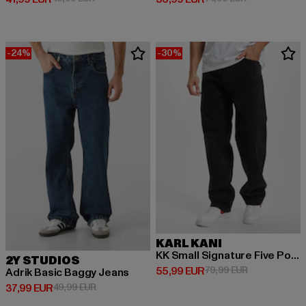
-24%
-30%
KARL KANI
KK Small Signature Five Pocket Denim Vintage Baggy
2Y STUDIOS
Derzeitiger Preis: 55,99 EUR
Aktionspreis:
55,99 EUR
79,99 EUR
Adrik Basic Baggy Jeans
Derzeitiger Preis: 37,99 EUR
Aktionspreis: 49,99 EUR
37,99 EUR
49,99 EUR