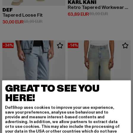
KARL KANI
Retro Tapered Workwear Denim Loose
DEF
Derzeitiger Preis: 63,89 EUR
Aktionspreis:
63,89 EUR
89,99 EUR
Tapered Loose Fit
Derzeitiger Preis: 30,00 EUR
Aktionspreis: 59,99 EUR
30,00 EUR
59,99 EUR
-34%
-14%
GREAT TO SEE YOU
HERE!
DefShop uses cookies to improve your use experience,
save your preferences, analyse use behaviour and to
provide and measure interest-based contents and
advertising. In addition, we allow partners to extract data
or to use cookies. This may also include the processing of
KARL KANI
KARL KANI
your data in the USA or other countries which do not have