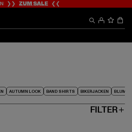
ION ❯❯
ZUM SALE
❮❮
EN
AUTUMN LOOK
BAND SHIRTS
BIKERJACKEN
BLUME
FILTER