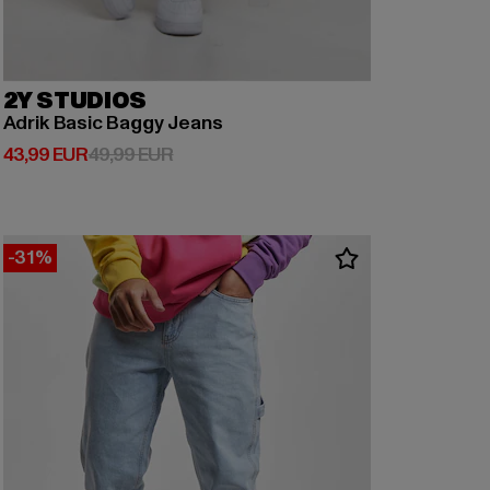
2Y STUDIOS
Adrik Basic Baggy Jeans
Derzeitiger Preis: 43,99 EUR
Aktionspreis: 49,99 EUR
43,99 EUR
49,99 EUR
-31%