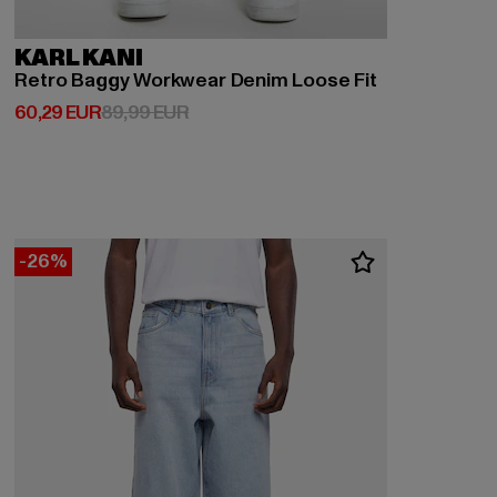
KARL KANI
Retro Baggy Workwear Denim Loose Fit
Derzeitiger Preis: 60,29 EUR
Aktionspreis: 89,99 EUR
60,29 EUR
89,99 EUR
-26%