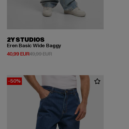
2Y STUDIOS
Eren Basic Wide Baggy
Derzeitiger Preis: 40,99 EUR
Aktionspreis: 49,99 EUR
40,99 EUR
49,99 EUR
-50%