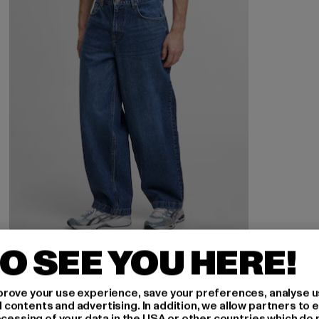
O SEE YOU HERE!
2Y STUDIOS
rove your use experience, save your preferences, analyse u
Eren Basic Wide Baggy
ontents and advertising. In addition, we allow partners to e
ocessing of your data in the USA or other countries which do 