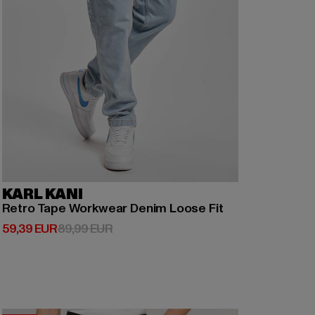
KARL KANI
Retro Tape Workwear Denim Loose Fit
Derzeitiger Preis: 59,39 EUR
Aktionspreis: 89,99 EUR
59,39 EUR
89,99 EUR