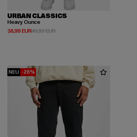
URBAN CLASSICS
Heavy Ounce
Derzeitiger Preis: 38,99 EUR
Aktionspreis: 49,99 EUR
38,99 EUR
49,99 EUR
NEU
-28%