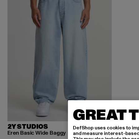
GREAT T
2Y STUDIOS
DefShop uses cookies to imp
Eren Basic Wide Baggy
and measure interest-based c
This may also include the pr