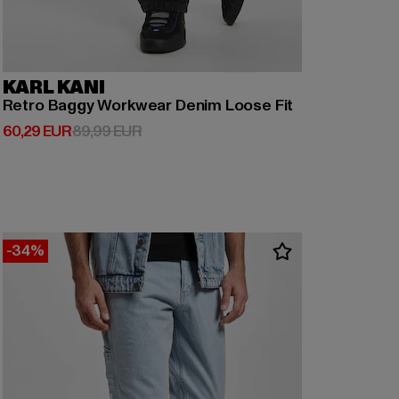
KARL KANI
Retro Baggy Workwear Denim Loose Fit
Derzeitiger Preis: 60,29 EUR
Aktionspreis: 89,99 EUR
60,29 EUR
89,99 EUR
-34%