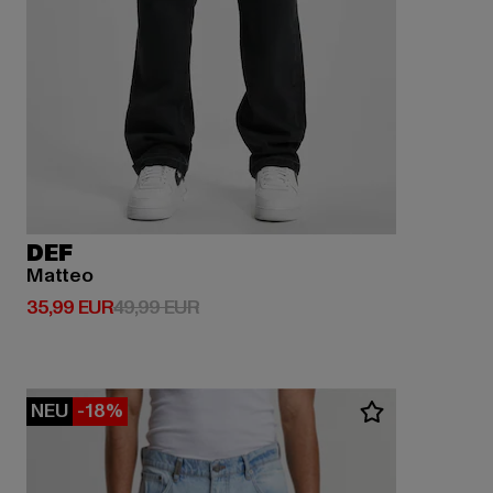
DEF
Matteo
Derzeitiger Preis: 35,99 EUR
Aktionspreis: 49,99 EUR
35,99 EUR
49,99 EUR
NEU
-18%