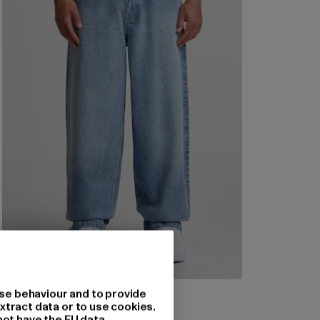
2Y STUDIOS
se behaviour and to provide
Eren Basic Wide Baggy
xtract data or to use cookies.
not have the EU data