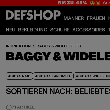
BIS ZU -65%
😲💥 Sum
MÄNNER
FRAUEN
NEU
BEKLEIDUNG
SCHUHE
ACCESSOIRES
INSPIRATION
BAGGY & WIDELEG FITS
BAGGY & WIDELE
ADIDAS NMD
ADIDAS STAN SMITH
ADIDAS SWIFT RUN
SORTIEREN NACH:
BELIEBTE
71 ARTIKEL