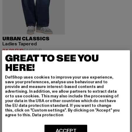
URBAN CLASSICS
Ladies Tapered
Derzeitiger Preis: 24,20 EUR
Aktionspreis: 54,99 EUR
24,20 EUR
54,99 EUR
GREAT TO SEE YOU
HERE!
DefShop uses cookies to improve your use experience,
save your preferences, analyse use behaviour and to
MELDE DICH AN, UM
provide and measure interest-based contents and
advertising. In addition, we allow partners to extract data
or to use cookies. This may also include the processing of
INSPIRIERT ZU BLEI
your data in the USA or other countries which do not have
the EU data protection standard. If you want to change
BEN!
this, click on "Custom settings". By clicking on "Accept" you
agree to this.
Data protection
Melde dich hier für unseren Newsletter an und
ACCEPT