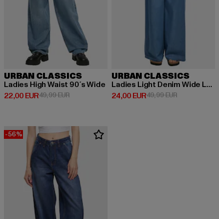
URBAN CLASSICS
URBAN CLASSICS
Ladies High Waist 90´s Wide
Ladies Light Denim Wide Leg Loose Fit
Derzeitiger Preis: 22,00 EUR
Aktionspreis: 49,99 EUR
Derzeitiger Preis: 24,00 EUR
Aktionspreis:
22,00 EUR
49,99 EUR
24,00 EUR
49,99 EUR
-56%