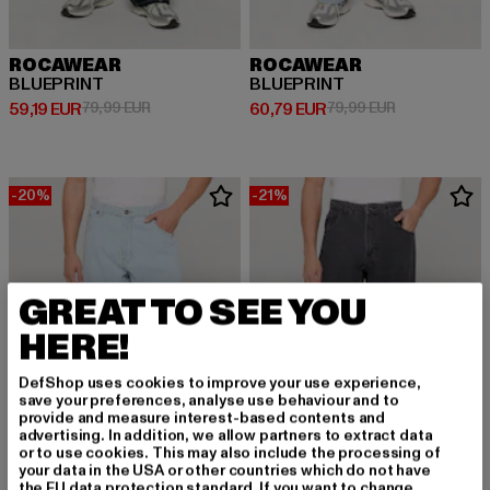
ROCAWEAR
ROCAWEAR
BLUEPRINT
BLUEPRINT
Derzeitiger Preis: 59,19 EUR
Aktionspreis: 79,99 EUR
Derzeitiger Preis: 60,79 EUR
Aktionspreis:
59,19 EUR
79,99 EUR
60,79 EUR
79,99 EUR
-20%
-21%
GREAT TO SEE YOU
HERE!
DefShop uses cookies to improve your use experience,
save your preferences, analyse use behaviour and to
provide and measure interest-based contents and
advertising. In addition, we allow partners to extract data
or to use cookies. This may also include the processing of
your data in the USA or other countries which do not have
the EU data protection standard. If you want to change