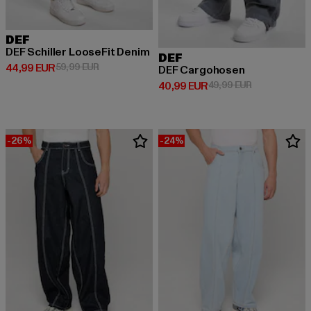
DEF
DEF Schiller LooseFit Denim
DEF
Derzeitiger Preis: 44,99 EUR
Aktionspreis: 59,99 EUR
44,99 EUR
59,99 EUR
DEF Cargohosen
Derzeitiger Preis: 40,99 EUR
Aktionspreis:
40,99 EUR
49,99 EUR
-26%
-24%