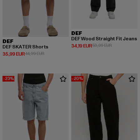
DEF
DEF Wood Straight Fit Jeans
DEF
Derzeitiger Preis: 34,19 EUR
Aktionspreis: 
34,19 EUR
59,99 EUR
DEF SKATER Shorts
Derzeitiger Preis: 35,99 EUR
Aktionspreis: 44,99 EUR
35,99 EUR
44,99 EUR
-23%
-20%