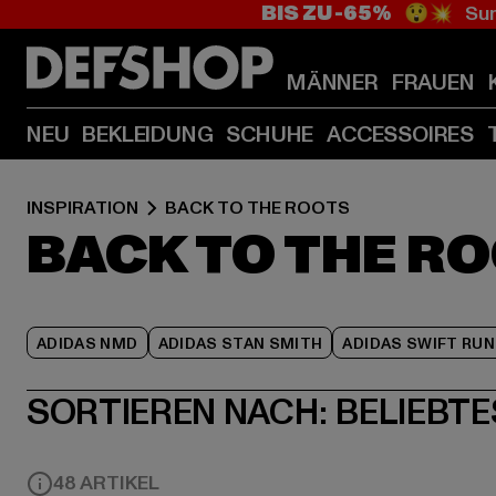
BIS ZU -65%
😲💥 Sum
MÄNNER
FRAUEN
NEU
BEKLEIDUNG
SCHUHE
ACCESSOIRES
INSPIRATION
BACK TO THE ROOTS
BACK TO THE R
ADIDAS NMD
ADIDAS STAN SMITH
ADIDAS SWIFT RUN
SORTIEREN NACH:
BELIEBTE
48 ARTIKEL