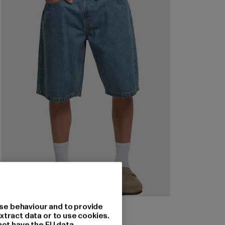
DEF
se behaviour and to provide
DEF SKATER Shorts
xtract data or to use cookies.
not have the EU data