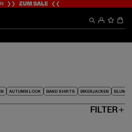
ION ❯❯
ZUM SALE
❮❮
EN
AUTUMN LOOK
BAND SHIRTS
BIKERJACKEN
BLUME
FILTER