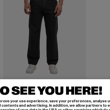
O SEE YOU HERE!
DEF
DEF Wood Straight Fit Jeans
rove your use experience, save your preferences, analyse u
Derzeitiger Preis: 34,19 EUR
Aktionspreis: 59,99 EUR
34,19 EUR
59,99 EUR
ontents and advertising. In addition, we allow partners to e
ocessing of your data in the USA or other countries which do 