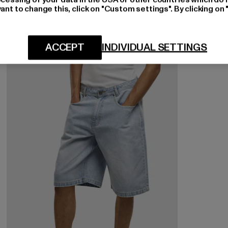
ant to change this, click on "Custom settings". By clicking on 
ACCEPT
INDIVIDUAL SETTINGS
-22%