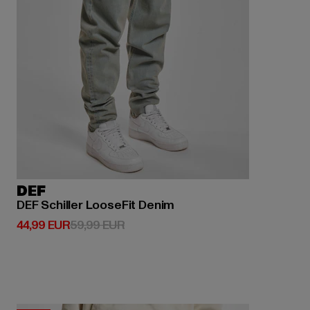
DEF
DEF Schiller LooseFit Denim
Derzeitiger Preis: 44,99 EUR
Aktionspreis: 59,99 EUR
44,99 EUR
59,99 EUR