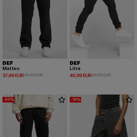
DEF
DEF
Matteo
Litra
Derzeitiger Preis: 37,99 EUR
Aktionspreis: 49,99 EUR
Derzeitiger Preis: 40,99 EUR
Aktionspreis:
37,99 EUR
49,99 EUR
40,99 EUR
49,99 EUR
-60%
-18%