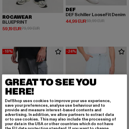
DEF
DEF Schiller LooseFit Denim
ROCAWEAR
Derzeitiger Preis: 44,99 EUR
Aktionspreis:
44,99 EUR
59,99 EUR
BLUEPRINT
Derzeitiger Preis: 59,19 EUR
Aktionspreis: 79,99 EUR
59,19 EUR
79,99 EUR
-18%
-24%
GREAT TO SEE YOU
HERE!
DefShop uses cookies to improve your use experience,
save your preferences, analyse use behaviour and to
provide and measure interest-based contents and
advertising. In addition, we allow partners to extract data
or to use cookies. This may also include the processing of
your data in the USA or other countries which do not have
the EU data protection standard. If you want to change