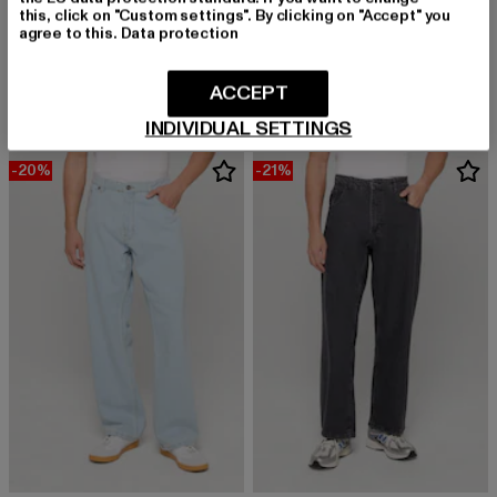
this, click on "Custom settings". By clicking on "Accept" you
agree to this.
Data protection
DEF
ROCAWEAR
DEF Cargohosen
BLUEPRINT
Derzeitiger Preis: 40,99 EUR
Aktionspreis: 49,99 EUR
Derzeitiger Preis: 60,79 EUR
Aktionspreis:
40,99 EUR
49,99 EUR
60,79 EUR
79,99 EUR
ACCEPT
INDIVIDUAL SETTINGS
-20%
-21%