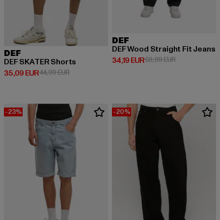
DEF
DEF Wood Straight Fit Jeans
DEF
Derzeitiger Preis: 34,19 EUR
Aktionspreis: 
34,19 EUR
59,99 EUR
DEF SKATER Shorts
Derzeitiger Preis: 35,09 EUR
Aktionspreis: 44,99 EUR
35,09 EUR
44,99 EUR
-23%
-20%