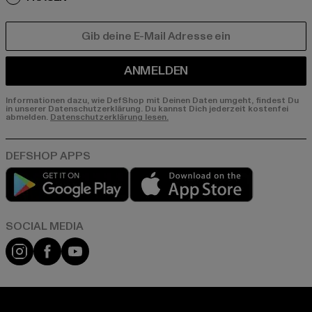
E-MAIL
ANMELDEN
Informationen dazu, wie DefShop mit Deinen Daten umgeht, findest Du
in unserer Datenschutzerklärung. Du kannst Dich jederzeit kostenfei
abmelden.
Datenschutzerklärung lesen.
Play market
App store
Instagram
Facebook
YouTube