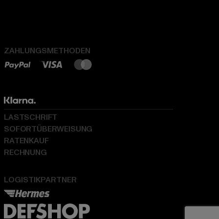
ZAHLUNGSMETHODEN
LASTSCHRIFT
SOFORTÜBERWEISUNG
RATENKAUF
RECHNUNG
LOGISTIKPARTNER