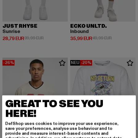
JUST RHYSE
ECKO UNLTD.
Sunrise
Inbound
Derzeitiger Preis: 28,79 EUR
Aktionspreis: 39,99 EUR
Derzeitiger Preis: 35,99 EUR
Aktionspreis:
28,79 EUR
39,99 EUR
35,99 EUR
49,99 EUR
-26%
NEU
-20%
GREAT TO SEE YOU
HERE!
DefShop uses cookies to improve your use experience,
save your preferences, analyse use behaviour and to
provide and measure interest-based contents and