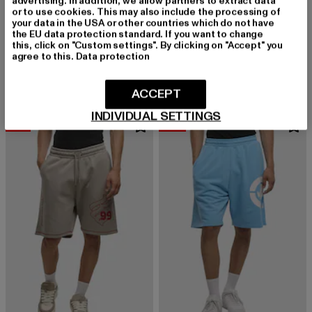
advertising. In addition, we allow partners to extract data
or to use cookies. This may also include the processing of
your data in the USA or other countries which do not have
DANGEROUS DNGRS
the EU data protection standard. If you want to change
NoReturn
ECKO UNLTD.
this, click on "Custom settings". By clicking on "Accept" you
Derzeitiger Preis: 15,99 EUR
Aktionspreis: 
15,99 EUR
19,99 EUR
Baseline
agree to this.
Data protection
Derzeitiger Preis: 25,89 EUR
Aktionspreis: 34,99 EUR
25,89 EUR
34,99 EUR
ACCEPT
INDIVIDUAL SETTINGS
-31%
-30%