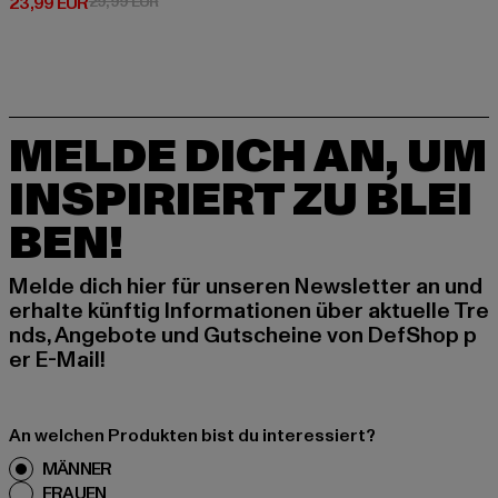
Derzeitiger Preis: 23,99 EUR
Aktionspreis: 29,99 EUR
23,99 EUR
29,99 EUR
MELDE DICH AN, UM
INSPIRIERT ZU BLEI
BEN!
Melde dich hier für unseren Newsletter an und
erhalte künftig Informationen über aktuelle Tre
nds, Angebote und Gutscheine von DefShop p
er E-Mail!
An welchen Produkten bist du interessiert?
MÄNNER
FRAUEN