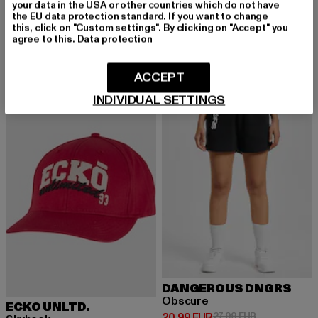
your data in the USA or other countries which do not have
ROCAWEAR
ROCAWEAR
the EU data protection standard. If you want to change
Main
Main
this, click on "Custom settings". By clicking on "Accept" you
Derzeitiger Preis: 24,89 EUR
Aktionspreis: 29,99 EUR
Derzeitiger Preis: 23,99 EUR
Aktionspreis:
24,89 EUR
29,99 EUR
23,99 EUR
29,99 EUR
agree to this.
Data protection
ACCEPT
-27%
-25%
INDIVIDUAL SETTINGS
DANGEROUS DNGRS
Obscure
ECKO UNLTD.
Derzeitiger Preis: 20,99 EUR
Aktionspreis: 
20,99 EUR
27,99 EUR