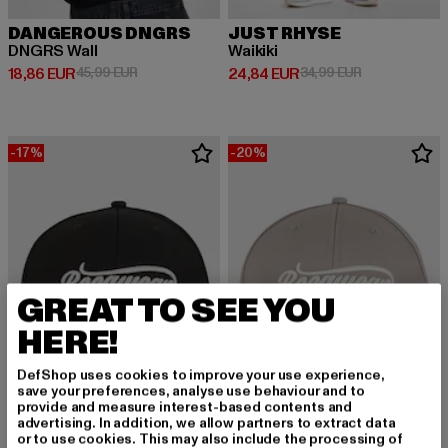
DANGEROUS DNGRS
JUST RHYSE
DNGRS Wall
Waikiki
Derzeitiger Preis: 18,86 EUR
Aktionspreis: 45,99 EUR
Derzeitiger Preis: 24,84 EUR
Aktionspreis:
18,86 EUR
45,99 EUR
24,84 EUR
34,99 EUR
-17%
-20%
GREAT TO SEE YOU
HERE!
DefShop uses cookies to improve your use experience,
save your preferences, analyse use behaviour and to
provide and measure interest-based contents and
advertising. In addition, we allow partners to extract data
or to use cookies. This may also include the processing of