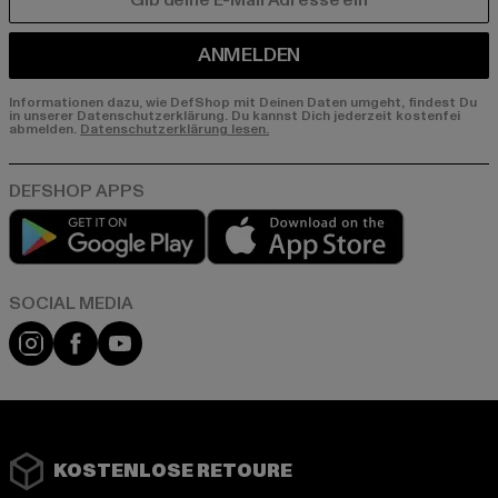
E-MAIL
ANMELDEN
Informationen dazu, wie DefShop mit Deinen Daten umgeht, findest Du
in unserer Datenschutzerklärung. Du kannst Dich jederzeit kostenfei
abmelden.
Datenschutzerklärung lesen.
Play market
App store
Instagram
Facebook
YouTube
KOSTENLOSE RETOURE