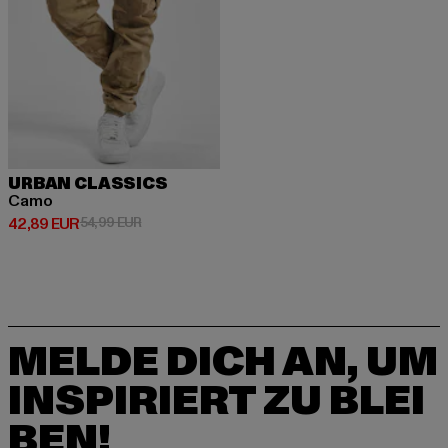
URBAN CLASSICS
Camo
Derzeitiger Preis: 42,89 EUR
Aktionspreis: 54,99 EUR
42,89 EUR
54,99 EUR
MELDE DICH AN, UM
INSPIRIERT ZU BLEI
BEN!