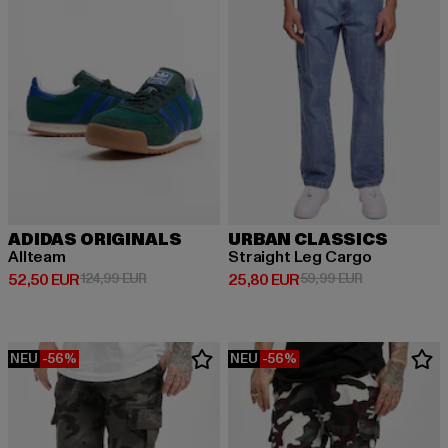
ADIDAS ORIGINALS
URBAN CLASSICS
Allteam
Straight Leg Cargo
Derzeitiger Preis: 52,50 EUR
Aktionspreis: 124,99 EUR
Derzeitiger Preis: 25,80 EUR
Aktionspreis:
52,50 EUR
124,99 EUR
25,80 EUR
59,99 EUR
NEU
-56%
NEU
-56%