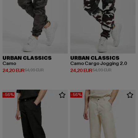
URBAN CLASSICS
URBAN CLASSICS
Camo
Camo Cargo Jogging 2.0
Derzeitiger Preis: 24,20 EUR
Aktionspreis: 54,99 EUR
Derzeitiger Preis: 24,20 EUR
Aktionspreis:
24,20 EUR
54,99 EUR
24,20 EUR
54,99 EUR
-56%
-56%