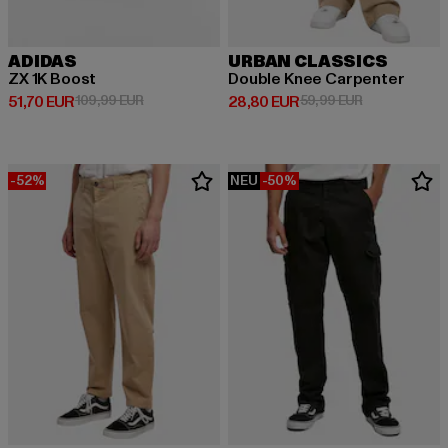
ADIDAS
URBAN CLASSICS
ZX 1K Boost
Double Knee Carpenter
Derzeitiger Preis: 51,70 EUR
Aktionspreis: 109,99 EUR
Derzeitiger Preis: 28,80 EUR
Aktionspreis:
51,70 EUR
109,99 EUR
28,80 EUR
59,99 EUR
-52%
NEU
-50%