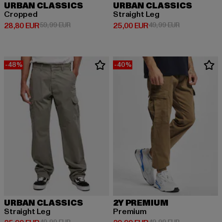
URBAN CLASSICS
URBAN CLASSICS
Cropped
Straight Leg
Derzeitiger Preis: 28,80 EUR
Aktionspreis: 59,99 EUR
Derzeitiger Preis: 25,00 EUR
Aktionspreis:
28,80 EUR
59,99 EUR
25,00 EUR
49,99 EUR
-48%
-40%
URBAN CLASSICS
2Y PREMIUM
Straight Leg
Premium
Aktionspreis: 49,99 EUR
Aktionspreis: