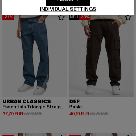
INDIVIDUAL SETTINGS
-37%
NEU
-33%
URBAN CLASSICS
DEF
Essentials Triangle Straight Fit Jeans Mid
Basic
Derzeitiger Preis: 37,79 EUR
Aktionspreis: 59,99 EUR
Derzeitiger Preis: 40,19 EUR
Aktionspreis: 
37,79 EUR
59,99 EUR
40,19 EUR
59,99 EUR