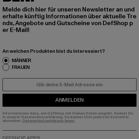
Melde dich hier für unseren Newsletter an und
erhalte künftig Informationen über aktuelle Tre
nds, Angebote und Gutscheine von DefShop p
er E-Mail!
An welchen Produkten bist du interessiert?
MÄNNER
FRAUEN
E-MAIL
ANMELDEN
Informationen dazu, wie DefShop mit Deinen Daten umgeht, findest Du
in unserer Datenschutzerklärung. Du kannst Dich jederzeit kostenfei
abmelden.
Datenschutzerklärung lesen.