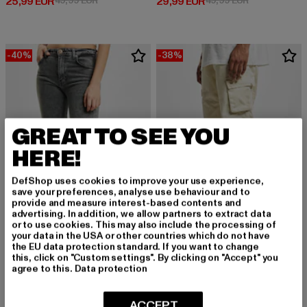
Derzeitiger Preis: 25,99 EUR
Derzeitiger Preis: 29,99 EUR
25,99 EUR
49,99 EUR
29,99 EUR
49,99 EUR
-40%
-38%
GREAT TO SEE YOU
HERE!
DefShop uses cookies to improve your use experience,
save your preferences, analyse use behaviour and to
provide and measure interest-based contents and
advertising. In addition, we allow partners to extract data
or to use cookies. This may also include the processing of
your data in the USA or other countries which do not have
DEF
the EU data protection standard. If you want to change
Classic
this, click on "Custom settings". By clicking on "Accept" you
2Y PREMIUM
agree to this.
Data protection
Derzeitiger Preis: 30,99 EUR
Aktionspreis:
30,99 EUR
49,99 EUR
Ronja
Derzeitiger Preis: 23,99 EUR
Aktionspreis: 39,99 EUR
23,99 EUR
39,99 EUR
ACCEPT