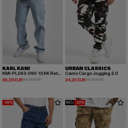
KARL KANI
URBAN CLASSICS
KMI-PL063-090-13 KK Retro Baggy Workwear Denim
Camo Cargo Jogging 2.0
Derzeitiger Preis: 68,39 EUR
Aktionspreis: 89,99 EUR
Derzeitiger Preis: 24,20 EUR
Aktionspreis:
68,39 EUR
89,99 EUR
24,20 EUR
54,99 EUR
-48%
NEU
-22%