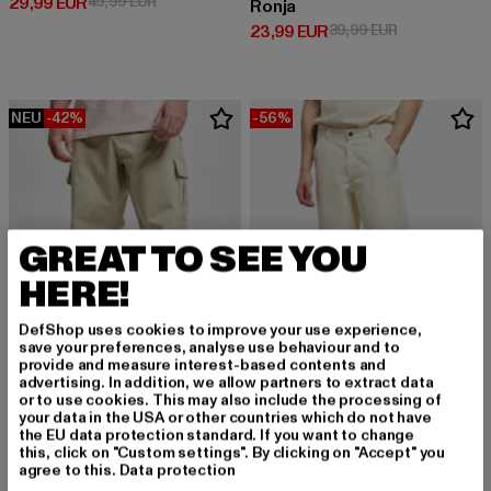
Derzeitiger Preis: 29,99 EUR
Aktionspreis: 49,99 EUR
29,99 EUR
49,99 EUR
Ronja
Derzeitiger Preis: 23,99 EUR
Aktionspreis:
23,99 EUR
39,99 EUR
NEU
-42%
-56%
GREAT TO SEE YOU
HERE!
DefShop uses cookies to improve your use experience,
save your preferences, analyse use behaviour and to
provide and measure interest-based contents and
advertising. In addition, we allow partners to extract data
or to use cookies. This may also include the processing of
your data in the USA or other countries which do not have
URBAN CLASSICS
URBAN CLASSICS
the EU data protection standard. If you want to change
Straight Leg
Canvas
this, click on "Custom settings". By clicking on "Accept" you
Derzeitiger Preis: 28,99 EUR
Aktionspreis: 49,99 EUR
Derzeitiger Preis: 30,80 EUR
Aktionspreis:
28,99 EUR
49,99 EUR
30,80 EUR
69,99 EUR
agree to this.
Data protection