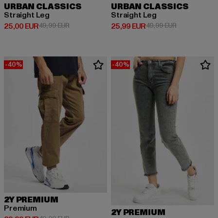
URBAN CLASSICS
URBAN CLASSICS
Straight Leg
Straight Leg
Derzeitiger Preis: 25,00 EUR
Aktionspreis: 49,99 EUR
Derzeitiger Preis: 25,99 EUR
Aktionspreis:
25,00 EUR
49,99 EUR
25,99 EUR
49,99 EUR
-40%
-40%
2Y PREMIUM
Premium
2Y PREMIUM