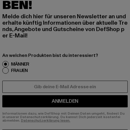
BEN!
Melde dich hier für unseren Newsletter an und
erhalte künftig Informationen über aktuelle Tre
nds, Angebote und Gutscheine von DefShop p
er E-Mail!
An welchen Produkten bist du interessiert?
MÄNNER
FRAUEN
E-MAIL
ANMELDEN
Informationen dazu, wie DefShop mit Deinen Daten umgeht, findest Du
in unserer Datenschutzerklärung. Du kannst Dich jederzeit kostenfei
abmelden.
Datenschutzerklärung lesen.