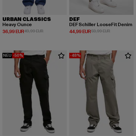
URBAN CLASSICS
DEF
Heavy Ounce
DEF Schiller LooseFit Denim
Derzeitiger Preis: 36,99 EUR
Aktionspreis: 49,99 EUR
Derzeitiger Preis: 44,99 EUR
Aktionspreis:
36,99 EUR
49,99 EUR
44,99 EUR
59,99 EUR
NEU
-50%
-48%