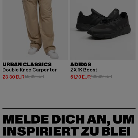
URBAN CLASSICS
ADIDAS
Double Knee Carpenter
ZX 1K Boost
Derzeitiger Preis: 28,80 EUR
Aktionspreis: 59,99 EUR
Derzeitiger Preis: 51,70 EUR
Aktionspreis:
28,80 EUR
59,99 EUR
51,70 EUR
109,99 EUR
MELDE DICH AN, UM
INSPIRIERT ZU BLEI