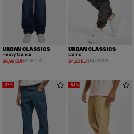
URBAN CLASSICS
URBAN CLASSICS
Heavy Ounce
Camo
Derzeitiger Preis: 36,99 EUR
Aktionspreis: 49,99 EUR
Derzeitiger Preis: 24,20 EUR
Aktionspreis:
36,99 EUR
49,99 EUR
24,20 EUR
54,99 EUR
-37%
-54%