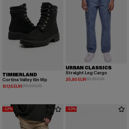
URBAN CLASSICS
Straight Leg Cargo
TIMBERLAND
Derzeitiger Preis: 25,80 EUR
Aktionspreis:
25,80 EUR
59,99 EUR
Cortina Valley 6in Wp
Derzeitiger Preis: 101,15 EUR
Aktionspreis: 219,90 EUR
101,15 EUR
219,90 EUR
-52%
-53%