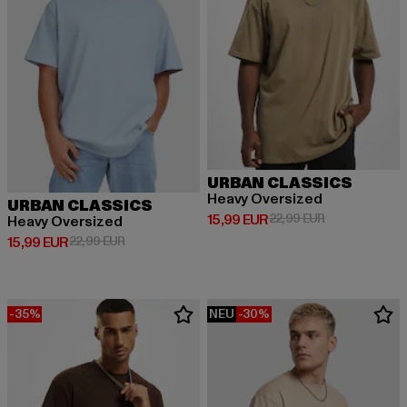
URBAN CLASSICS
Heavy Oversized
URBAN CLASSICS
Derzeitiger Preis: 15,99 EUR
Aktionspreis: 
15,99 EUR
22,99 EUR
Heavy Oversized
Derzeitiger Preis: 15,99 EUR
Aktionspreis: 22,99 EUR
15,99 EUR
22,99 EUR
-35%
NEU
-30%