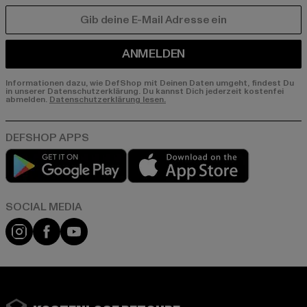
E-MAIL
ANMELDEN
Informationen dazu, wie DefShop mit Deinen Daten umgeht, findest Du
in unserer Datenschutzerklärung. Du kannst Dich jederzeit kostenfei
abmelden.
Datenschutzerklärung lesen.
Play market
App store
Instagram
Facebook
YouTube