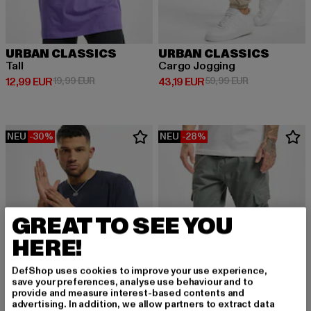
URBAN CLASSICS
URBAN CLASSICS
Tall
Cargo Jogging
Derzeitiger Preis: 12,99 EUR
Aktionspreis: 19,99 EUR
Derzeitiger Preis: 43,19 EUR
Aktionspreis: 
12,99 EUR
19,99 EUR
43,19 EUR
59,99 EUR
NEU
-30%
NEU
-28%
GREAT TO SEE YOU
HERE!
DefShop uses cookies to improve your use experience,
save your preferences, analyse use behaviour and to
provide and measure interest-based contents and
advertising. In addition, we allow partners to extract data