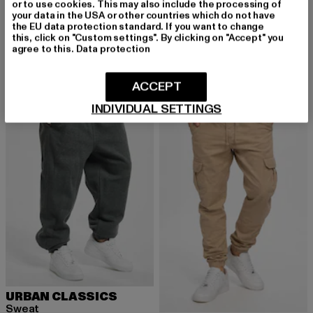
or to use cookies. This may also include the processing of
your data in the USA or other countries which do not have
URBAN CLASSICS
URBAN CLASSICS
the EU data protection standard. If you want to change
Heavy Oversized
Cargo
this, click on "Custom settings". By clicking on "Accept" you
Derzeitiger Preis: 15,99 EUR
Aktionspreis: 22,99 EUR
Derzeitiger Preis: 43,19 EUR
Aktionspreis: 
15,99 EUR
22,99 EUR
43,19 EUR
59,99 EUR
agree to this.
Data protection
ACCEPT
NEU
-40%
NEU
-38%
INDIVIDUAL SETTINGS
URBAN CLASSICS
Sweat