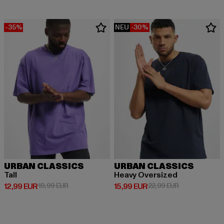
-35%
NEU
-30%
URBAN CLASSICS
URBAN CLASSICS
Tall
Heavy Oversized
Derzeitiger Preis: 12,99 EUR
Aktionspreis: 19,99 EUR
Derzeitiger Preis: 15,99 EUR
Aktionspreis: 
12,99 EUR
19,99 EUR
15,99 EUR
22,99 EUR