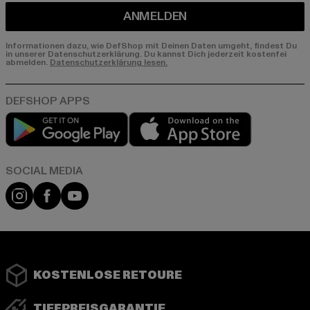
ANMELDEN
Informationen dazu, wie DefShop mit Deinen Daten umgeht, findest Du
in unserer Datenschutzerklärung. Du kannst Dich jederzeit kostenfei
abmelden.
Datenschutzerklärung lesen.
Play market
App store
Instagram
Facebook
YouTube
KOSTENLOSE RETOURE
TIEFPREISGARANTIE