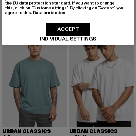
URBAN CLASSICS
URBAN CLASSICS
the EU data protection standard. If you want to change
Tall Tee
Tall Tee
this, click on "Custom settings". By clicking on "Accept" you
agree to this.
Data protection
Derzeitiger Preis: 12,99 EUR
Aktionspreis: 19,99 EUR
Derzeitiger Preis: 12,99 EUR
Aktionspreis: 
12,99 EUR
19,99 EUR
12,99 EUR
19,99 EUR
ACCEPT
INDIVIDUAL SETTINGS
NEU
-35%
-13%
URBAN CLASSICS
URBAN CLASSICS