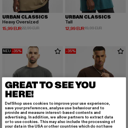
URBAN CLASSICS
URBAN CLASSICS
Heavy Oversized
Tall
Derzeitiger Preis: 15,99 EUR
Aktionspreis: 22,99 EUR
Derzeitiger Preis: 12,99 EUR
Aktionspreis: 
15,99 EUR
22,99 EUR
12,99 EUR
19,99 EUR
NEU
-35%
-35%
GREAT TO SEE YOU
HERE!
DefShop uses cookies to improve your use experience,
save your preferences, analyse use behaviour and to
provide and measure interest-based contents and
advertising. In addition, we allow partners to extract data
or to use cookies. This may also include the processing of
your data in the USA or other countries which do not have