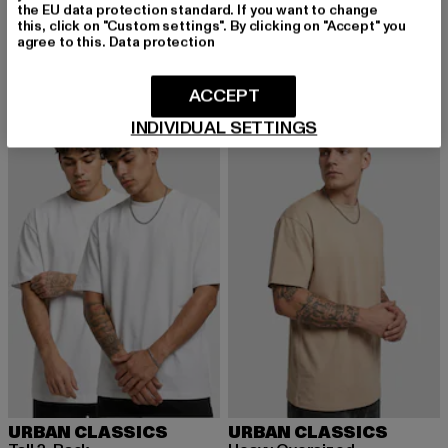
Tall Tee
URBAN CLASSICS
the EU data protection standard. If you want to change
Derzeitiger Preis: 12,99 EUR
Aktionspreis: 19,99 EUR
12,99 EUR
19,99 EUR
Tall
this, click on "Custom settings". By clicking on "Accept" you
agree to this.
Data protection
Derzeitiger Preis: 12,99 EUR
Aktionspreis: 
12,99 EUR
19,99 EUR
ACCEPT
INDIVIDUAL SETTINGS
-13%
NEU
-30%
URBAN CLASSICS
URBAN CLASSICS