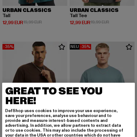
URBAN CLASSICS
URBAN CLASSICS
Tall
Tall Tee
Derzeitiger Preis: 12,99 EUR
Aktionspreis: 19,99 EUR
Derzeitiger Preis: 12,99 EUR
Aktionspreis: 
12,99 EUR
19,99 EUR
12,99 EUR
19,99 EUR
-35%
NEU
-35%
GREAT TO SEE YOU
HERE!
DefShop uses cookies to improve your use experience,
save your preferences, analyse use behaviour and to
provide and measure interest-based contents and
advertising. In addition, we allow partners to extract data
or to use cookies. This may also include the processing of
URBAN CLASSICS
your data in the USA or other countries which do not have