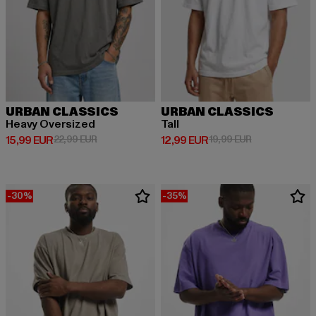
URBAN CLASSICS
URBAN CLASSICS
Heavy Oversized
Tall
Derzeitiger Preis: 15,99 EUR
Aktionspreis: 22,99 EUR
Derzeitiger Preis: 12,99 EUR
Aktionspreis: 
15,99 EUR
22,99 EUR
12,99 EUR
19,99 EUR
-30%
-35%