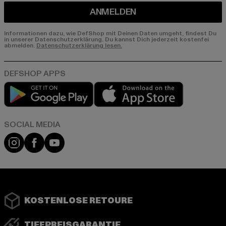
ANMELDEN
Informationen dazu, wie DefShop mit Deinen Daten umgeht, findest Du
in unserer Datenschutzerklärung. Du kannst Dich jederzeit kostenfei
abmelden.
Datenschutzerklärung lesen.
Play market
App store
Instagram
Facebook
YouTube
KOSTENLOSE RETOURE
TIEFPREISGARANTIE