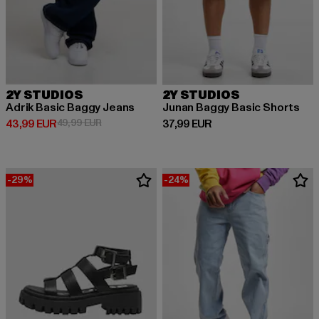
2Y STUDIOS
2Y STUDIOS
Adrik Basic Baggy Jeans
Junan Baggy Basic Shorts
Derzeitiger Preis: 43,99 EUR
Aktionspreis: 49,99 EUR
Derzeitiger Preis: 37,99 EUR
43,99 EUR
49,99 EUR
37,99 EUR
-29%
-24%