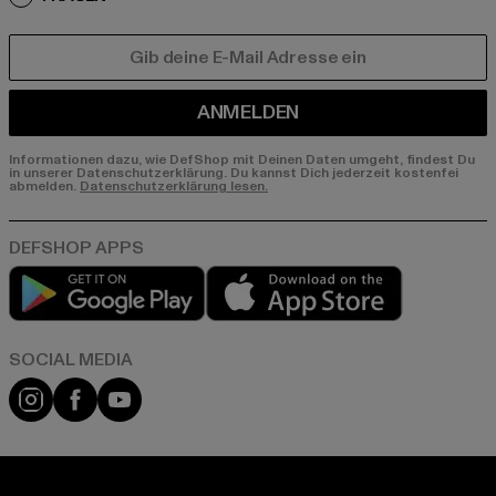
E-MAIL
ANMELDEN
Informationen dazu, wie DefShop mit Deinen Daten umgeht, findest Du
in unserer Datenschutzerklärung. Du kannst Dich jederzeit kostenfei
abmelden.
Datenschutzerklärung lesen.
Play market
App store
Instagram
Facebook
YouTube