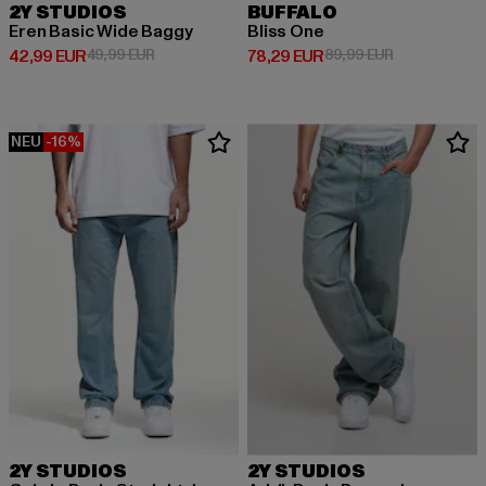
2Y STUDIOS
BUFFALO
Eren Basic Wide Baggy
Bliss One
Derzeitiger Preis: 42,99 EUR
Aktionspreis: 49,99 EUR
Derzeitiger Preis: 78,29 EUR
Aktionspreis:
42,99 EUR
49,99 EUR
78,29 EUR
89,99 EUR
NEU
-16%
2Y STUDIOS
2Y STUDIOS