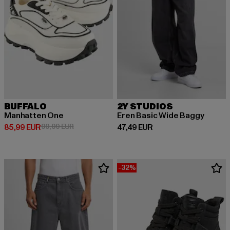
BUFFALO
2Y STUDIOS
Manhatten One
Eren Basic Wide Baggy
Derzeitiger Preis: 85,99 EUR
Aktionspreis: 99,99 EUR
Derzeitiger Preis: 47,49 EUR
85,99 EUR
99,99 EUR
47,49 EUR
-32%