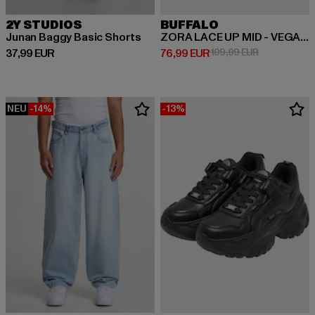
2Y STUDIOS
BUFFALO
Junan Baggy Basic Shorts
ZORA LACE UP MID - VEGAN NAPPA
Derzeitiger Preis: 37,99 EUR
Derzeitiger Preis: 76,99 EUR
Aktionspreis
37,99 EUR
76,99 EUR
109,99 EUR
NEU
-14%
-13%