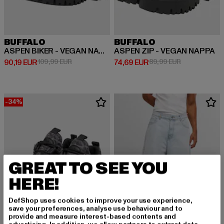
BUFFALO
BUFFALO
ASPEN BIKER - VEGAN NAPPA
ASPEN ZIP - VEGAN NAPPA
Derzeitiger Preis: 90,19 EUR
Aktionspreis: 109,99 EUR
Derzeitiger Preis: 74,69 EUR
Aktionspreis:
90,19 EUR
109,99 EUR
74,69 EUR
89,99 EUR
-34%
GREAT TO SEE YOU
HERE!
DefShop uses cookies to improve your use experience,
save your preferences, analyse use behaviour and to
provide and measure interest-based contents and