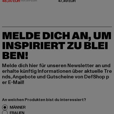
Derzeitiger Preis: 48,00 EUR
Aktionspreis: 119,99 EUR
Derzeitiger Preis: 47,49 EUR
48,00 EUR
119,99 EUR
47,49 EUR
MELDE DICH AN, UM
INSPIRIERT ZU BLEI
BEN!
Melde dich hier für unseren Newsletter an und
erhalte künftig Informationen über aktuelle Tre
nds, Angebote und Gutscheine von DefShop p
er E-Mail!
An welchen Produkten bist du interessiert?
MÄNNER
FRAUEN