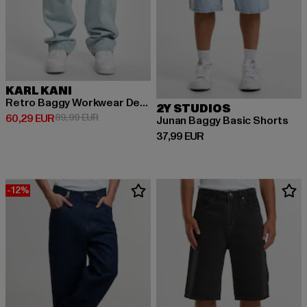
KARL KANI
Retro Baggy Workwear Denim Loose Fit
2Y STUDIOS
Derzeitiger Preis: 60,29 EUR
Aktionspreis: 89,99 EUR
60,29 EUR
89,99 EUR
Junan Baggy Basic Shorts
Derzeitiger Preis: 37,99 EUR
37,99 EUR
-12%