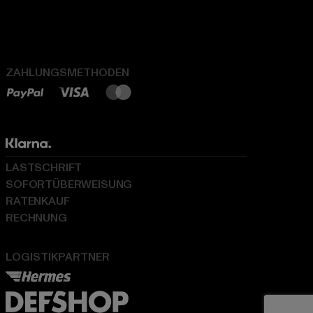
ZAHLUNGSMETHODEN
LASTSCHRIFT
SOFORTÜBERWEISUNG
RATENKAUF
RECHNUNG
LOGISTIKPARTNER