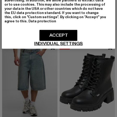
advertising. In addition, we allow partners to extract data
or to use cookies. This may also include the processing of
your data in the USA or other countries which do not have
the EU data protection standard. If you want to change
BUFFALO
2Y STUDIOS
this, click on "Custom settings". By clicking on "Accept" you
Binary C - Vegansuede
Junan Baggy Basic Shorts
agree to this.
Data protection
Derzeitiger Preis: 98,99 EUR
Aktionspreis: 149,99 EUR
Derzeitiger Preis: 46,54 EUR
98,99 EUR
149,99 EUR
46,54 EUR
ACCEPT
INDIVIDUAL SETTINGS
-30%