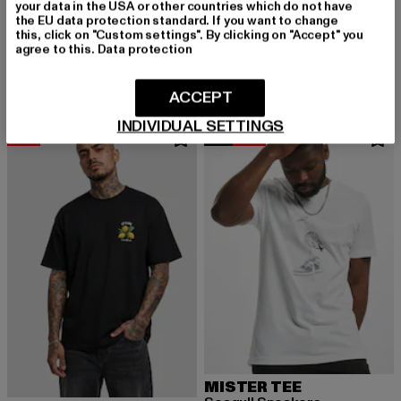
your data in the USA or other countries which do not have
the EU data protection standard. If you want to change
KARL KANI
MISTER TEE
this, click on "Custom settings". By clicking on "Accept" you
Small Signature 2-Pack Essential Racer
True Warrior Oversize Tee
agree to this.
Data protection
Derzeitiger Preis: 30,14 EUR
Aktionspreis: 44,99 EUR
Derzeitiger Preis: 18,74 EUR
Aktionspreis: 
30,14 EUR
44,99 EUR
18,74 EUR
24,99 EUR
ACCEPT
INDIVIDUAL SETTINGS
-10%
NEU
-10%
MISTER TEE