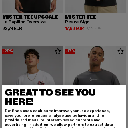
MISTER TEE UPSCALE
MISTER TEE
Le Papillon Oversize
Peace Sign
Derzeitiger Preis: 23,74 EUR
Derzeitiger Preis: 17,99 EUR
Aktionspreis: 1
23,74 EUR
17,99 EUR
19,99 EUR
-25%
-17%
GREAT TO SEE YOU
HERE!
DefShop uses cookies to improve your use experience,
save your preferences, analyse use behaviour and to
provide and measure interest-based contents and
advertising. In addition, we allow partners to extract data