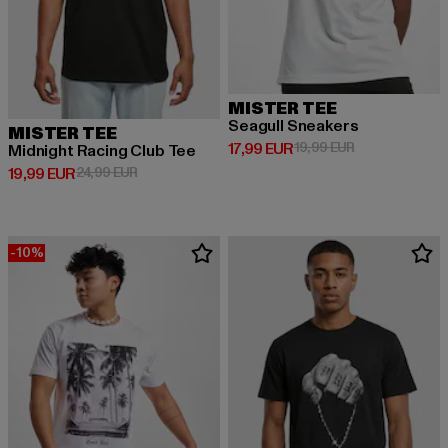
MISTER TEE
Seagull Sneakers
MISTER TEE
Derzeitiger Preis: 17,99 EUR
Aktionspreis: 1
17,99 EUR
19,99 EUR
Midnight Racing Club Tee
Derzeitiger Preis: 19,99 EUR
Aktionspreis: 24,99 EUR
19,99 EUR
24,99 EUR
-10%