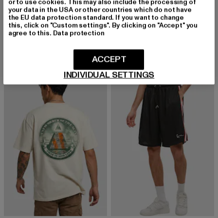
or to use cookies. This may also include the processing of
KARL KANI
your data in the USA or other countries which do not have
Small Signature Essential
MISTER TEE
the EU data protection standard. If you want to change
Derzeitiger Preis: 24,89 EUR
Aktionspreis:
24,89 EUR
29,99 EUR
True Warrior Oversize Tee
this, click on "Custom settings". By clicking on "Accept" you
agree to this.
Data protection
Derzeitiger Preis: 18,74 EUR
Aktionspreis: 24,99 EUR
18,74 EUR
24,99 EUR
ACCEPT
INDIVIDUAL SETTINGS
-30%
-43%