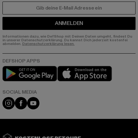
E-MAIL
ANMELDEN
Informationen dazu, wie DefShop mit Deinen Daten umgeht, findest Du
in unserer Datenschutzerklärung. Du kannst Dich jederzeit kostenfei
abmelden.
Datenschutzerklärung lesen.
Play market
App store
Instagram
Facebook
YouTube