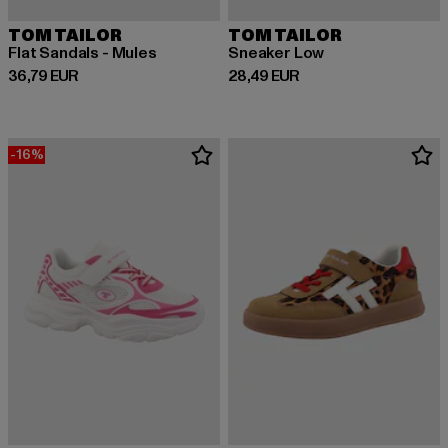
TOM TAILOR
TOM TAILOR
Flat Sandals - Mules
Sneaker Low
Derzeitiger Preis: 36,79 EUR
Derzeitiger Preis: 28,49 EUR
36,79 EUR
28,49 EUR
-16%