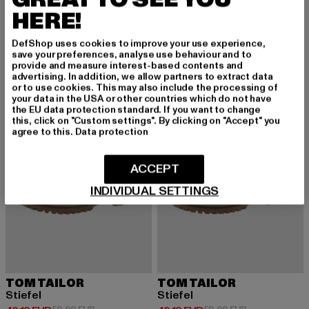
Sneaker Low
Stiefel
HERE!
Derzeitiger Preis: 45,99 EUR
Derzeitiger Preis: 52,79 EUR
Aktionspreis:
45,99 EUR
52,79 EUR
59,99 EUR
DefShop uses cookies to improve your use experience,
save your preferences, analyse use behaviour and to
provide and measure interest-based contents and
NEU
-18%
NEU
-18%
advertising. In addition, we allow partners to extract data
or to use cookies. This may also include the processing of
your data in the USA or other countries which do not have
the EU data protection standard. If you want to change
this, click on "Custom settings". By clicking on "Accept" you
agree to this.
Data protection
ACCEPT
INDIVIDUAL SETTINGS
TOM TAILOR
TOM TAILOR
Stiefel
Stiefel