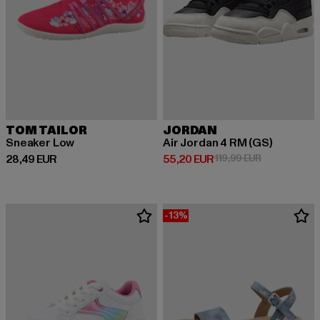
TOM TAILOR
JORDAN
Sneaker Low
Air Jordan 4 RM (GS)
Derzeitiger Preis: 28,49 EUR
Derzeitiger Preis: 55,20 EUR
Aktionspreis:
28,49 EUR
55,20 EUR
119,99 EUR
-13%