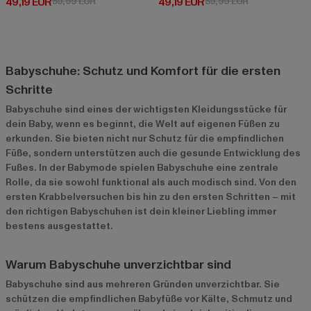
Derzeitiger Preis: 49,19 EUR
Aktionspreis: 59,99 EUR
Derzeitiger Preis: 49,19 EUR
Aktionspreis: 
49,19 EUR
59,99 EUR
49,19 EUR
59,99 EUR
Babyschuhe: Schutz und Komfort für die ersten
Schritte
Babyschuhe sind eines der wichtigsten Kleidungsstücke für
dein Baby, wenn es beginnt, die Welt auf eigenen Füßen zu
erkunden. Sie bieten nicht nur Schutz für die empfindlichen
Füße, sondern unterstützen auch die gesunde Entwicklung des
Fußes. In der Babymode spielen Babyschuhe eine zentrale
Rolle, da sie sowohl funktional als auch modisch sind. Von den
ersten Krabbelversuchen bis hin zu den ersten Schritten – mit
den richtigen Babyschuhen ist dein kleiner Liebling immer
bestens ausgestattet.
Warum Babyschuhe unverzichtbar sind
Babyschuhe sind aus mehreren Gründen unverzichtbar. Sie
schützen die empfindlichen Babyfüße vor Kälte, Schmutz und