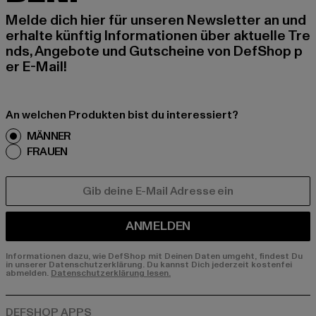
Melde dich hier für unseren Newsletter an und
erhalte künftig Informationen über aktuelle Tre
nds, Angebote und Gutscheine von DefShop p
er E-Mail!
An welchen Produkten bist du interessiert?
MÄNNER
FRAUEN
E-MAIL
ANMELDEN
Informationen dazu, wie DefShop mit Deinen Daten umgeht, findest Du
in unserer Datenschutzerklärung. Du kannst Dich jederzeit kostenfei
abmelden.
Datenschutzerklärung lesen.