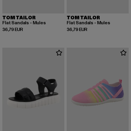
TOM TAILOR
TOM TAILOR
Flat Sandals - Mules
Flat Sandals - Mules
Derzeitiger Preis: 36,79 EUR
Derzeitiger Preis: 36,79 EUR
36,79 EUR
36,79 EUR