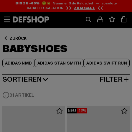
BIS ZU -65%
😲💥 Summer Sale Reloaded — absolute
Zum
Zum
Zum
RABATTESKALATION ❯❯
ZUM SALE
❮❮
Inhalt
Fußzeile
Produktraster
springen
springen
springen
ZURÜCK
BABYSHOES
ADIDAS NMD
ADIDAS STAN SMITH
ADIDAS SWIFT RUN
SORTIEREN
FILTER
BELIEBTESTE
31 ARTIKEL
NEU
-12%