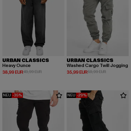
URBAN CLASSICS
URBAN CLASSICS
Heavy Ounce
Washed Cargo Twill Jogging
Derzeitiger Preis: 38,99 EUR
Aktionspreis: 49,99 EUR
Derzeitiger Preis: 35,99 EUR
Aktionspreis:
38,99 EUR
49,99 EUR
35,99 EUR
59,99 EUR
NEU
-35%
NEU
-29%