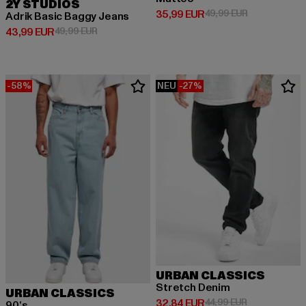
2Y STUDIOS
Derzeitiger Preis: 35,99 EUR
Aktionspreis:
35,99 EUR
49,99 EUR
Adrik Basic Baggy Jeans
Derzeitiger Preis: 43,99 EUR
Aktionspreis: 49,99 EUR
43,99 EUR
49,99 EUR
-58%
NEU
-27%
URBAN CLASSICS
Stretch Denim
URBAN CLASSICS
Derzeitiger Preis: 32,84 EUR
Aktionspreis:
32,84 EUR
44,99 EUR
90‘s