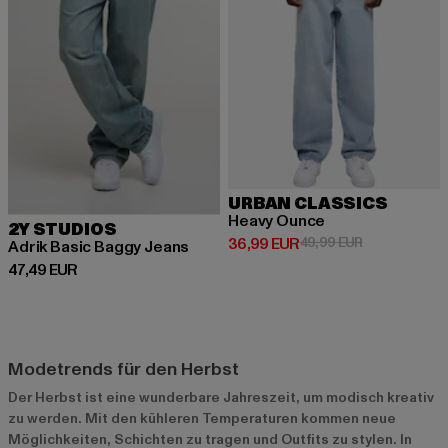
URBAN CLASSICS
Heavy Ounce
2Y STUDIOS
Derzeitiger Preis: 36,99 EUR
Aktionspreis:
36,99 EUR
49,99 EUR
Adrik Basic Baggy Jeans
Derzeitiger Preis: 47,49 EUR
47,49 EUR
Modetrends für den Herbst
Der Herbst ist eine wunderbare Jahreszeit, um modisch kreativ
zu werden. Mit den kühleren Temperaturen kommen neue
Möglichkeiten, Schichten zu tragen und Outfits zu stylen. In