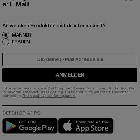
er E-Mail!
An welchen Produkten bist du interessiert?
MÄNNER
FRAUEN
E-MAIL
ANMELDEN
Informationen dazu, wie DefShop mit Deinen Daten umgeht, findest Du
in unserer Datenschutzerklärung. Du kannst Dich jederzeit kostenfei
abmelden.
Datenschutzerklärung lesen.
Play market
App store