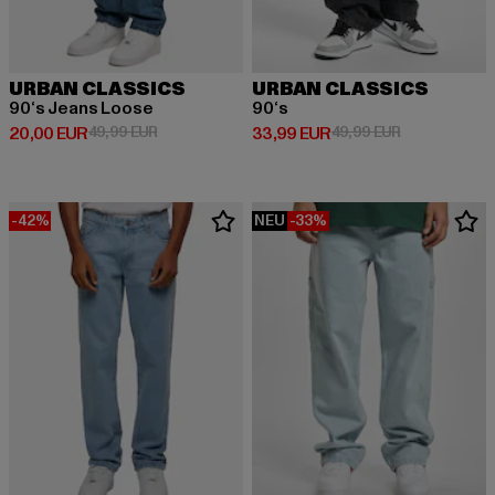
URBAN CLASSICS
URBAN CLASSICS
90‘s Jeans Loose
90‘s
Derzeitiger Preis: 20,00 EUR
Aktionspreis: 49,99 EUR
Derzeitiger Preis: 33,99 EUR
Aktionspreis:
20,00 EUR
49,99 EUR
33,99 EUR
49,99 EUR
-42%
NEU
-33%