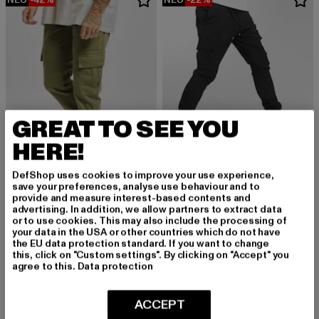
GREAT TO SEE YOU
HERE!
DefShop uses cookies to improve your use experience,
save your preferences, analyse use behaviour and to
URBAN CLASSICS
DEF
provide and measure interest-based contents and
advertising. In addition, we allow partners to extract data
Washed Cargo Twill Jogging
Litra
or to use cookies. This may also include the processing of
Derzeitiger Preis: 34,79 EUR
Aktionspreis: 59,99 EUR
Derzeitiger Preis: 38,99 EUR
Aktionspreis:
34,79 EUR
59,99 EUR
38,99 EUR
49,99 EUR
your data in the USA or other countries which do not have
the EU data protection standard. If you want to change
this, click on "Custom settings". By clicking on "Accept" you
agree to this.
Data protection
NEU
-18%
NEU
-18%
ACCEPT