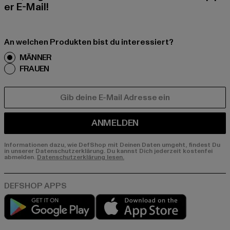
er E-Mail!
An welchen Produkten bist du interessiert?
MÄNNER
FRAUEN
E-MAIL
ANMELDEN
Informationen dazu, wie DefShop mit Deinen Daten umgeht, findest Du
in unserer Datenschutzerklärung. Du kannst Dich jederzeit kostenfei
abmelden.
Datenschutzerklärung lesen.
Play market
App store