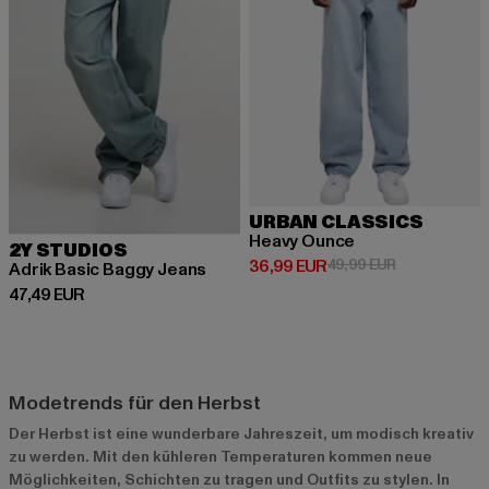
URBAN CLASSICS
Heavy Ounce
2Y STUDIOS
Derzeitiger Preis: 36,99 EUR
Aktionspreis:
36,99 EUR
49,99 EUR
Adrik Basic Baggy Jeans
Derzeitiger Preis: 47,49 EUR
47,49 EUR
Modetrends für den Herbst
Der Herbst ist eine wunderbare Jahreszeit, um modisch kreativ
zu werden. Mit den kühleren Temperaturen kommen neue
Möglichkeiten, Schichten zu tragen und Outfits zu stylen. In