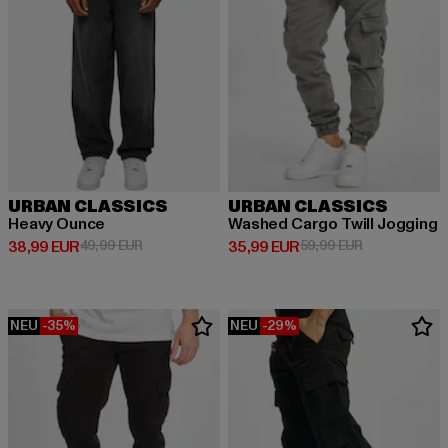
URBAN CLASSICS
URBAN CLASSICS
Heavy Ounce
Washed Cargo Twill Jogging
Derzeitiger Preis: 38,99 EUR
Aktionspreis: 49,99 EUR
Derzeitiger Preis: 35,99 EUR
Aktionspreis:
38,99 EUR
49,99 EUR
35,99 EUR
59,99 EUR
NEU
-35%
NEU
-29%