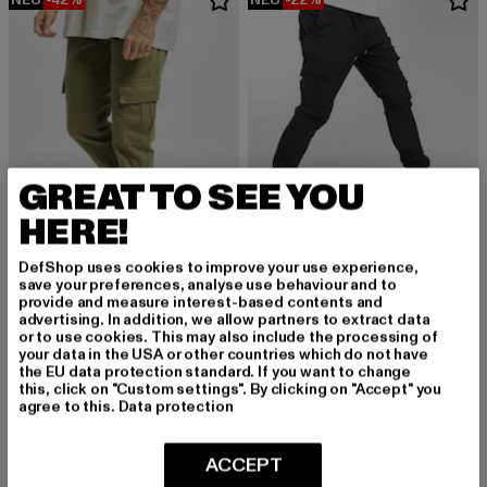
GREAT TO SEE YOU
HERE!
DefShop uses cookies to improve your use experience,
save your preferences, analyse use behaviour and to
URBAN CLASSICS
DEF
provide and measure interest-based contents and
advertising. In addition, we allow partners to extract data
Washed Cargo Twill Jogging
Litra
or to use cookies. This may also include the processing of
Derzeitiger Preis: 34,79 EUR
Aktionspreis: 59,99 EUR
Derzeitiger Preis: 38,99 EUR
Aktionspreis:
34,79 EUR
59,99 EUR
38,99 EUR
49,99 EUR
your data in the USA or other countries which do not have
the EU data protection standard. If you want to change
this, click on "Custom settings". By clicking on "Accept" you
agree to this.
Data protection
NEU
-18%
NEU
-18%
ACCEPT