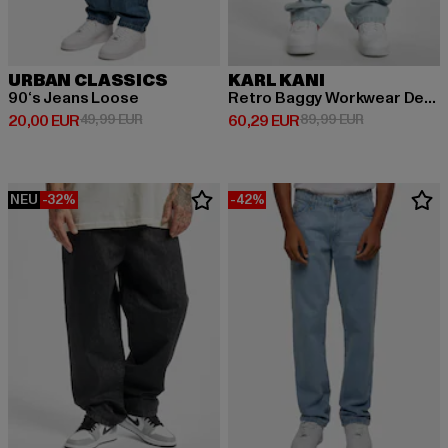
URBAN CLASSICS
KARL KANI
90‘s Jeans Loose
Retro Baggy Workwear Denim Loose Fit
Derzeitiger Preis: 20,00 EUR
Aktionspreis: 49,99 EUR
Derzeitiger Preis: 60,29 EUR
Aktionspreis:
20,00 EUR
49,99 EUR
60,29 EUR
89,99 EUR
NEU
-32%
-42%