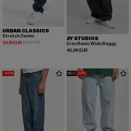
URBAN CLASSICS
Stretch Denim
2Y STUDIOS
Derzeitiger Preis: 34,19 EUR
Aktionspreis: 44,99 EUR
34,19 EUR
44,99 EUR
Eren Basic Wide Baggy
Derzeitiger Preis: 45,99 EUR
45,99 EUR
-60%
NEU
-33%