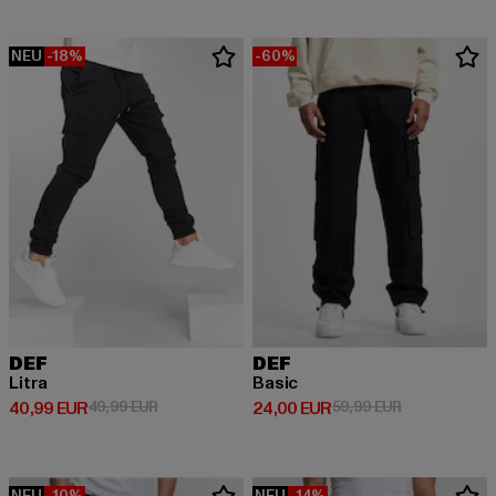
NEU
-18%
-60%
DEF
DEF
Litra
Basic
Derzeitiger Preis: 40,99 EUR
Aktionspreis: 49,99 EUR
Derzeitiger Preis: 24,00 EUR
Aktionspreis:
40,99 EUR
49,99 EUR
24,00 EUR
59,99 EUR
NEU
-10%
NEU
-14%