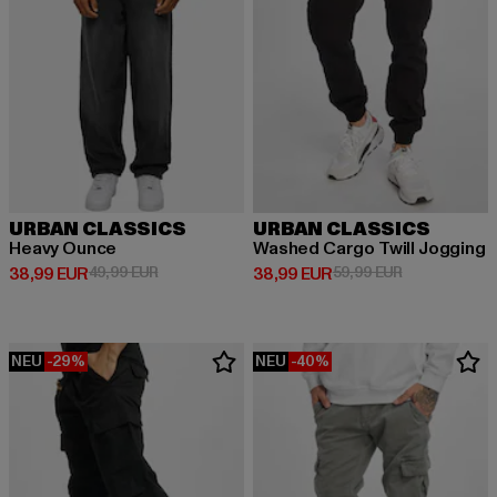
URBAN CLASSICS
URBAN CLASSICS
Heavy Ounce
Washed Cargo Twill Jogging
Derzeitiger Preis: 38,99 EUR
Aktionspreis: 49,99 EUR
Derzeitiger Preis: 38,99 EUR
Aktionspreis:
38,99 EUR
49,99 EUR
38,99 EUR
59,99 EUR
NEU
-29%
NEU
-40%