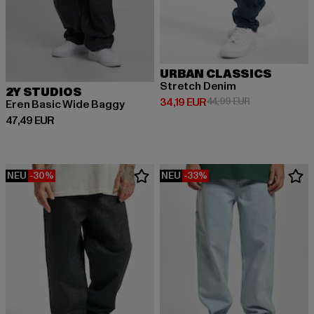
URBAN CLASSICS
Stretch Denim
2Y STUDIOS
Derzeitiger Preis: 34,19 EUR
Aktionspreis: 
34,19 EUR
44,99 EUR
Eren Basic Wide Baggy
Derzeitiger Preis: 47,49 EUR
47,49 EUR
NEU
-30%
NEU
-33%