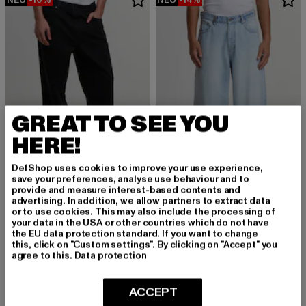
GREAT TO SEE YOU
HERE!
DefShop uses cookies to improve your use experience,
save your preferences, analyse use behaviour and to
provide and measure interest-based contents and
advertising. In addition, we allow partners to extract data
2Y STUDIOS
2Y STUDIOS
or to use cookies. This may also include the processing of
Adrik Basic Baggy Jeans
Eren Basic Wide Baggy
your data in the USA or other countries which do not have
the EU data protection standard. If you want to change
Derzeitiger Preis: 44,99 EUR
Aktionspreis: 49,99 EUR
Derzeitiger Preis: 42,99 EUR
Aktionspreis:
44,99 EUR
49,99 EUR
42,99 EUR
49,99 EUR
this, click on "Custom settings". By clicking on "Accept" you
agree to this.
Data protection
NEU
-16%
ACCEPT