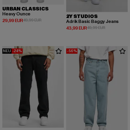
URBAN CLASSICS
Heavy Ounce
2Y STUDIOS
Derzeitiger Preis: 29,99 EUR
Aktionspreis: 49,99 EUR
29,99 EUR
49,99 EUR
Adrik Basic Baggy Jeans
Derzeitiger Preis: 43,99 EUR
Aktionspreis:
43,99 EUR
49,99 EUR
NEU
-24%
-56%