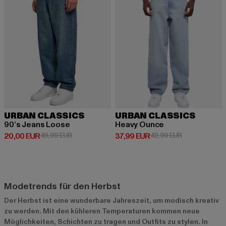
URBAN CLASSICS
URBAN CLASSICS
90‘s Jeans Loose
Heavy Ounce
Derzeitiger Preis: 20,00 EUR
Aktionspreis: 49,99 EUR
Derzeitiger Preis: 37,99 EUR
Aktionspreis:
20,00 EUR
49,99 EUR
37,99 EUR
49,99 EUR
Modetrends für den Herbst
Der Herbst ist eine wunderbare Jahreszeit, um modisch kreativ
zu werden. Mit den kühleren Temperaturen kommen neue
Möglichkeiten, Schichten zu tragen und Outfits zu stylen. In