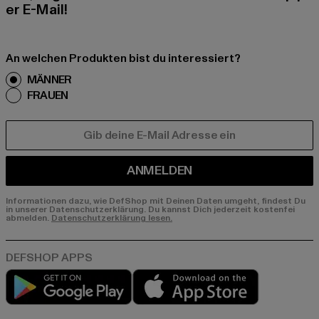
er E-Mail!
An welchen Produkten bist du interessiert?
MÄNNER
FRAUEN
E-MAIL
ANMELDEN
Informationen dazu, wie DefShop mit Deinen Daten umgeht, findest Du
in unserer Datenschutzerklärung. Du kannst Dich jederzeit kostenfei
abmelden.
Datenschutzerklärung lesen.
Play market
App store