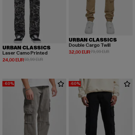
URBAN CLASSICS
Double Cargo Twill
URBAN CLASSICS
Derzeitiger Preis: 32,00 EUR
Aktionspreis:
32,00 EUR
79,99 EUR
Laser Camo Printed
Derzeitiger Preis: 24,00 EUR
Aktionspreis: 59,99 EUR
24,00 EUR
59,99 EUR
-60%
-60%