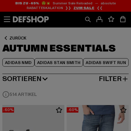
BIS ZU -65%
😲💥 Summer Sale Reloaded — absolute
Zum
Zum
Zum
RABATTESKALATION ❯❯
ZUM SALE
❮❮
Inhalt
Fußzeile
Produktraster
springen
springen
springen
ZURÜCK
AUTUMN ESSENTIALS
ADIDAS NMD
ADIDAS STAN SMITH
ADIDAS SWIFT RUN
SORTIEREN
FILTER
HÖCHSTE REDUZIERUNG
514 ARTIKEL
-60%
-60%