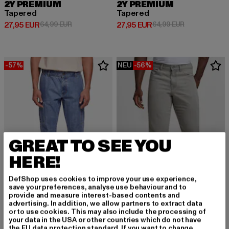
2Y PREMIUM
2Y PREMIUM
Tapered
Tapered
Derzeitiger Preis: 27,95 EUR
Aktionspreis: 64,99 EUR
Derzeitiger Preis: 27,95 EUR
Aktionspreis:
27,95 EUR
64,99 EUR
27,95 EUR
64,99 EUR
-57%
NEU
-56%
GREAT TO SEE YOU
HERE!
DefShop uses cookies to improve your use experience,
save your preferences, analyse use behaviour and to
provide and measure interest-based contents and
advertising. In addition, we allow partners to extract data
URBAN CLASSICS
or to use cookies. This may also include the processing of
Straight Leg Cargo
your data in the USA or other countries which do not have
URBAN CLASSICS
Derzeitiger Preis: 25,80 EUR
Aktionspreis: 59,99 EUR
25,80 EUR
59,99 EUR
the EU data protection standard. If you want to change