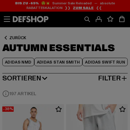
BIS ZU -65%
😲💥 Summer Sale Reloaded — absolute
Zum
Zum
Zum
RABATTESKALATION ❯❯
ZUM SALE
❮❮
Inhalt
Fußzeile
Produktraster
springen
springen
springen
ZURÜCK
AUTUMN ESSENTIALS
ADIDAS NMD
ADIDAS STAN SMITH
ADIDAS SWIFT RUN
SORTIEREN
FILTER
BELIEBTESTE
197 ARTIKEL
-38%