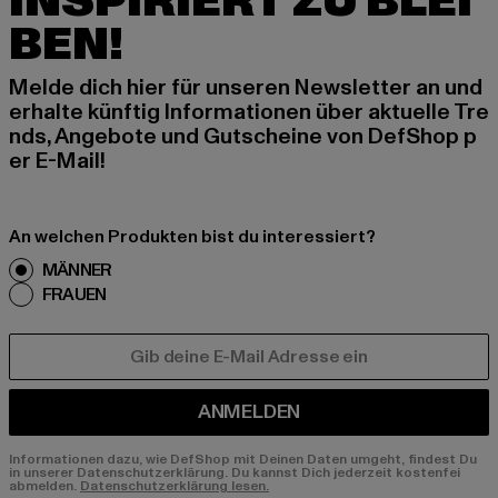
INSPIRIERT ZU BLEI
BEN!
Melde dich hier für unseren Newsletter an und
erhalte künftig Informationen über aktuelle Tre
nds, Angebote und Gutscheine von DefShop p
er E-Mail!
An welchen Produkten bist du interessiert?
MÄNNER
FRAUEN
E-MAIL
ANMELDEN
Informationen dazu, wie DefShop mit Deinen Daten umgeht, findest Du
in unserer Datenschutzerklärung. Du kannst Dich jederzeit kostenfei
abmelden.
Datenschutzerklärung lesen.