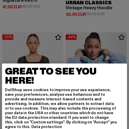
Signature Retro
URBAN CLASSICS
Derzeitiger Preis: 41,99 EUR
Aktionspreis: 49,99 EUR
41,99 EUR
49,99 EUR
Vintage Heavy Hoodie
Derzeitiger Preis: 36,99 EUR
Aktionspreis:
36,99 EUR
49,99 EUR
-55%
-44%
GREAT TO SEE YOU
HERE!
DefShop uses cookies to improve your use experience,
save your preferences, analyse use behaviour and to
provide and measure interest-based contents and
advertising. In addition, we allow partners to extract data
or to use cookies. This may also include the processing of
your data in the USA or other countries which do not have
KARL KANI
KARL KANI
the EU data protection standard. If you want to change
Signature Essential Waist
Metal Signature Teddy Os
this, click on "Custom settings". By clicking on "Accept" you
agree to this.
Data protection
Derzeitiger Preis: 18,00 EUR
Aktionspreis: 39,99 EUR
Derzeitiger Preis: 50,39 EUR
Aktionspreis:
18,00 EUR
39,99 EUR
50,39 EUR
89,99 EUR